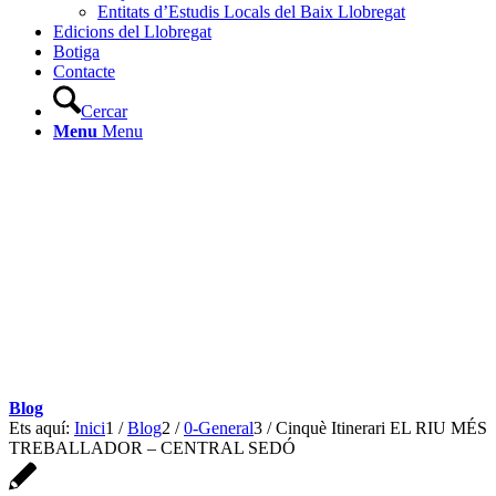
Entitats d’Estudis Locals del Baix Llobregat
Edicions del Llobregat
Botiga
Contacte
Cercar
Menu
Menu
Blog
Ets aquí:
Inici
1
/
Blog
2
/
0-General
3
/
Cinquè Itinerari EL RIU MÉS
TREBALLADOR – CENTRAL SEDÓ