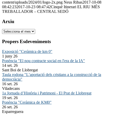
content/uploads/2024/01/logo-2x.png
Neus Ribas
2017-10-08
08:42:23
2017-10-23 08:47:42
Cinquè Itinerari EL RIU MÉS
TREBALLADOR – CENTRAL SEDÓ
Arxiu
Arxiu
Propers Esdeveniments
Exposició "Ceràmica de km 0"
1 juny 26
Ponència "El nou contracte social en l'era de la IA"
14 set. 26
Sant Boi de Llobregat
Taula rodona "L’aportació dels cristians a la construcció de la
democràcia"
16 set. 26
Viladecans
1a Jornada d’Història i Patrimoni - El Prat de Llobregat
19 set. 26
Ponència "Ceràmica de KM0"
26 set. 26
Esparreguera