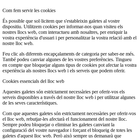
Com fem servir les cookies
És possible que sol·licitem que s'estableixin galetes al vostre
dispositiu. Utilitzem cookies per informar-nos quan visiteu els
nostres llocs web, com interactueu amb nosaltres, per enriquir la
vostra experiència d'usuari i per personalitzar la vostra relació amb el
nostre lloc web.
Feu clic als diferents encapçalaments de categoria per saber-ne més.
També podeu canviar algunes de les vostres preferències. Tingueu
en compte que bloquejar alguns tipus de cookies pot afectar la vostra
experiència als nostres llocs web i els serveis que podem oferir.
Cookies essencials del lloc web
Aquestes galetes són estrictament necessàries per oferir-vos els
serveis disponibles a través del nostre lloc web i per utilitzar algunes
de les seves característiques.
Com que aquestes galetes són estrictament necessàries per oferir-vos
el lloc web, rebutjar-les afectarà el funcionament del nostre lloc.
Sempre podeu bloquejar o eliminar les galetes canviant la
configuració del vostre navegador i forçant el bloqueig de totes les
galetes d'aquest lloc web. Però això sempre us demanarà que