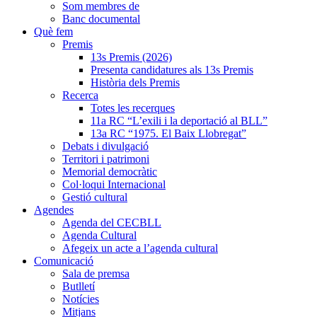
Som membres de
Banc documental
Què fem
Premis
13s Premis (2026)
Presenta candidatures als 13s Premis
Història dels Premis
Recerca
Totes les recerques
11a RC “L’exili i la deportació al BLL”
13a RC “1975. El Baix Llobregat”
Debats i divulgació
Territori i patrimoni
Memorial democràtic
Col·loqui Internacional
Gestió cultural
Agendes
Agenda del CECBLL
Agenda Cultural
Afegeix un acte a l’agenda cultural
Comunicació
Sala de premsa
Butlletí
Notícies
Mitjans