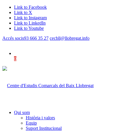
Link to Facebook
Link to X
Link to Instagram
Link to LinkedIn
Link to Youtube
Accés socis
93 666 35 27
cecbll@llobregat.info
0
Shopping Cart
Qui som
Història i valors
Equip
Suport Institucional