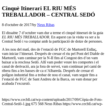
Cinquè Itinerari EL RIU MÉS
TREBALLADOR – CENTRAL SEDÓ
8 d'octubre de 2017
/
by
Neus Ribas
El dissabte 7 d’octubre vam dur a terme el cinquè itinerari de la guia
EL RIU MÉS TREBALLADOR.
En aquest cas la visita va ser a la
Central Sedó i va comptar amb la participació de dotze de persones.
A les nou del matí, des de l’estació de FGC de Martorell Enllaç,
vam iniciar l’itinerari. Després de creuar el riu pel Pont del Diable de
Martorell, vam caminar per la N-II fins al Congost des d’on vam
baixar a la resclosa Sedó. Allí vam poder veure les comportes i el
canal de derivació, ara ja fora de servei, vam continuar pel camí de
ribera fins a les basses de ca n’Albareda. Després de creuar el
polígon industrial fins a trobar de nou el canal, vam seguir fins a
l’estació de FGC de Sant Andreu de la Barca, on vam donar per
acabada l’excursió.
https://www.cecbll.cat/wp-content/uploads/2017/09/Còpia-de-Foto-
Central-Sedó-1.jpg
675
568
Neus Ribas
https://www.cecbll.cat/wp-