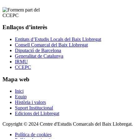
Enllaços d’interès
Entitats d’Estudis Locals del Baix Llobregat
Consell Comarcal del Baix Llobregat
Diputació de Barcelona
Generalitat de Catalunya
IRMU
CCEPC
Mapa web
Inici
Equip
Història i valors
Suport Institucional
Edicions del Llobregat
Copyright © 2024 Centre d'Estudis Comarcals del Baix Llobregat.
Política de cookies