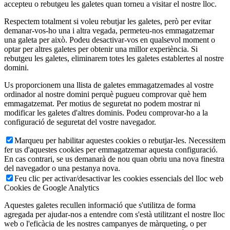
accepteu o rebutgeu les galetes quan torneu a visitar el nostre lloc.
Respectem totalment si voleu rebutjar les galetes, però per evitar
demanar-vos-ho una i altra vegada, permeteu-nos emmagatzemar
una galeta per això. Podeu desactivar-vos en qualsevol moment o
optar per altres galetes per obtenir una millor experiència. Si
rebutgeu les galetes, eliminarem totes les galetes establertes al nostre
domini.
Us proporcionem una llista de galetes emmagatzemades al vostre
ordinador al nostre domini perquè pugueu comprovar què hem
emmagatzemat. Per motius de seguretat no podem mostrar ni
modificar les galetes d'altres dominis. Podeu comprovar-ho a la
configuració de seguretat del vostre navegador.
Marqueu per habilitar aquestes cookies o rebutjar-les. Necessitem
fer us d'aquestes cookies per emmagatzemar aquesta configuració.
En cas contrari, se us demanarà de nou quan obriu una nova finestra
del navegador o una pestanya nova.
Feu clic per activar/desactivar les cookies essencials del lloc web
Cookies de Google Analytics
Aquestes galetes recullen informació que s'utilitza de forma
agregada per ajudar-nos a entendre com s'està utilitzant el nostre lloc
web o l'eficàcia de les nostres campanyes de màrqueting, o per