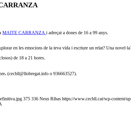
 CARRANZA
ra
MAITE CARRANZA
i adreçat a dones de 16 a 99 anys.
explorar en les emocions de la teva vida i escriure un relat? Una novel·
closos) de 18 a 21 hores.
bre
.
(cecbll@llobregat.info o 936663527).
initiva.jpg
375
336
Neus Ribas
https://www.cecbll.cat/wp-content/u
A