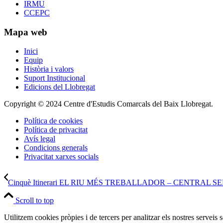
IRMU
CCEPC
Mapa web
Inici
Equip
Història i valors
Suport Institucional
Edicions del Llobregat
Copyright © 2024 Centre d'Estudis Comarcals del Baix Llobregat.
Política de cookies
Política de privacitat
Avís legal
Condicions generals
Privacitat xarxes socials
Cinquè Itinerari EL RIU MÉS TREBALLADOR – CENTRAL S
Scroll to top
Utilitzem cookies pròpies i de tercers per analitzar els nostres serveis