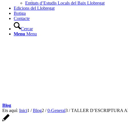
Entitats d’Estudis Locals del Baix Llobregat
Edicions del Llobregat
Botiga
Contacte
Cercar
Menu
Menu
Blog
Ets aquí:
Inici
1
/
Blog
2
/
0-General
3
/
TALLER D’ESCRIPTURA 