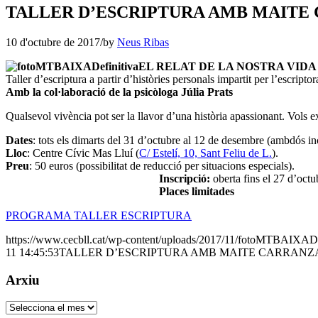
TALLER D’ESCRIPTURA AMB MAITE
10 d'octubre de 2017
/
by
Neus Ribas
EL RELAT DE LA NOSTRA VIDA
Taller d’escriptura a partir d’històries personals impartit per l’escripto
Amb la col·laboració de la psicòloga Júlia Prats
Qualsevol vivència pot ser la llavor d’una història apassionant. Vols 
Dates
: tots els dimarts del 31 d’octubre al 12 de desembre (ambdós in
Lloc
: Centre Cívic Mas Lluí (
C/ Estelí, 10, Sant Feliu de L.
).
Preu
: 50 euros (possibilitat de reducció per situacions especials).
Inscripció:
oberta fins el 27 d’octu
Places limitades
PROGRAMA TALLER ESCRIPTURA
https://www.cecbll.cat/wp-content/uploads/2017/11/fotoMTBAIXADef
11 14:45:53
TALLER D’ESCRIPTURA AMB MAITE CARRANZ
Arxiu
Arxiu