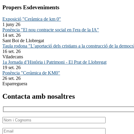
Propers Esdeveniments
Exposició "Ceràmica de km 0"
1 juny 26
Ponència "El nou contracte social en l'era de la IA"
14 set. 26
Sant Boi de Llobregat
Taula rodona "L’aportació dels cristians a la construcció de la democr
16 set. 26
Viladecans
1a Jornada d’Història i Patrimoni - El Prat de Llobregat
19 set. 26
Ponència "Ceràmica de KM0"
26 set. 26
Esparreguera
Contacta amb nosaltres