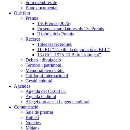
Som membres de
Banc documental
Què fem
Premis
13s Premis (2026)
Presenta candidatures als 13s Premis
Història dels Premis
Recerca
Totes les recerques
11a RC “L’exili i la deportació al BLL”
13a RC “1975. El Baix Llobregat”
Debats i divulgació
Territori i patrimoni
Memorial democràtic
Col·loqui Internacional
Gestió cultural
Agendes
Agenda del CECBLL
Agenda Cultural
Afegeix un acte a l’agenda cultural
Comunicació
Sala de premsa
Butlletí
Notícies
Mitjans