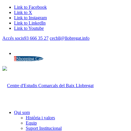
Link to Facebook
Link to X
Link to Instagram
Link to LinkedIn
Link to Youtube
Accés socis
93 666 35 27
cecbll@llobregat.info
0
Shopping Cart
Qui som
Història i valors
Equip
Suport Institucional