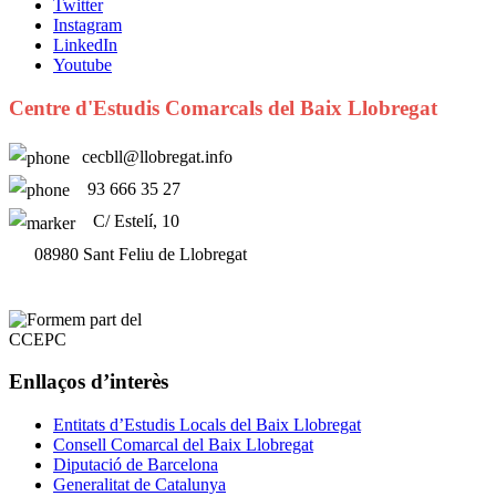
Twitter
Instagram
LinkedIn
Youtube
Centre d'Estudis Comarcals del Baix Llobregat
cecbll@llobregat.info
93 666 35 27
C/ Estelí, 10
08980 Sant Feliu de Llobregat
Enllaços d’interès
Entitats d’Estudis Locals del Baix Llobregat
Consell Comarcal del Baix Llobregat
Diputació de Barcelona
Generalitat de Catalunya