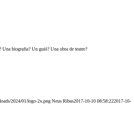
la? Una biografia? Un guió? Una obra de teatre?
ploads/2024/01/logo-2x.png
Neus Ribas
2017-10-10 08:58:22
2017-10-