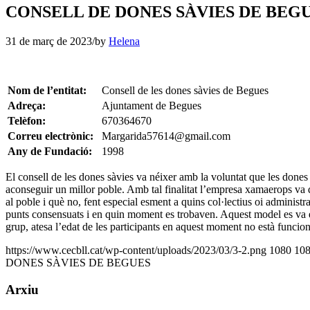
CONSELL DE DONES SÀVIES DE BEG
31 de març de 2023
/
by
Helena
Nom de l’entitat:
Consell de les dones sàvies de Begues
Adreça:
Ajuntament de Begues
Telèfon:
670364670
Correu electrònic:
Margarida57614@gmail.com
Any de Fundació:
1998
El consell de les dones sàvies va néixer amb la voluntat que les dones 
aconseguir un millor poble. Amb tal finalitat l’empresa xamaerops va 
al poble i què no, fent especial esment a quins col·lectius oi administ
punts consensuats i en quin moment es trobaven. Aquest model es va ex
grup, atesa l’edat de les participants en aquest moment no està funcio
https://www.cecbll.cat/wp-content/uploads/2023/03/3-2.png
1080
10
DONES SÀVIES DE BEGUES
Arxiu