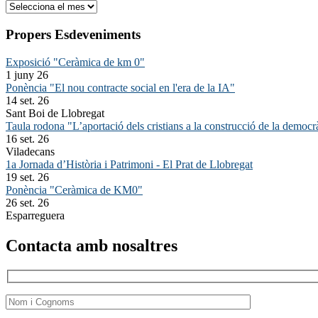
Arxiu
Propers Esdeveniments
Exposició "Ceràmica de km 0"
1 juny 26
Ponència "El nou contracte social en l'era de la IA"
14 set. 26
Sant Boi de Llobregat
Taula rodona "L’aportació dels cristians a la construcció de la democr
16 set. 26
Viladecans
1a Jornada d’Història i Patrimoni - El Prat de Llobregat
19 set. 26
Ponència "Ceràmica de KM0"
26 set. 26
Esparreguera
Contacta amb nosaltres