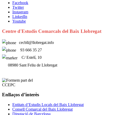
Facebook
Twitter
Instagram
LinkedIn
Youtube
Centre d'Estudis Comarcals del Baix Llobregat
cecbll@llobregat.info
93 666 35 27
C/ Estelí, 10
08980 Sant Feliu de Llobregat
Enllaços d’interès
Entitats d’Estudis Locals del Baix Llobregat
Consell Comarcal del Baix Llobregat
Diputació de Barcelona