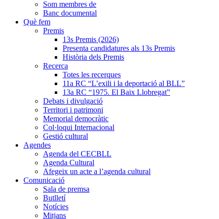
Som membres de
Banc documental
Què fem
Premis
13s Premis (2026)
Presenta candidatures als 13s Premis
Història dels Premis
Recerca
Totes les recerques
11a RC “L’exili i la deportació al BLL”
13a RC “1975. El Baix Llobregat”
Debats i divulgació
Territori i patrimoni
Memorial democràtic
Col·loqui Internacional
Gestió cultural
Agendes
Agenda del CECBLL
Agenda Cultural
Afegeix un acte a l’agenda cultural
Comunicació
Sala de premsa
Butlletí
Notícies
Mitjans