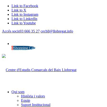
Link to Facebook
Link to X
Link to Instagram
Link to LinkedIn
Link to Youtube
Accés socis
93 666 35 27
cecbll@llobregat.info
0
Shopping Cart
Qui som
Història i valors
Equip
Suport Institucional