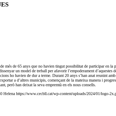
UES
de més de 65 anys que no havien tingut possibilitat de participar en la p
dissenyar un model de treball per afavorir l’empoderament d’aquestes d
racions ho havien de dur a terme. Durant 20 anys s’han anat reunint amb 
portar a d’altres municipis, començant de la mateixa manera i progressa
nant, però han deixat la seva empremtà en els nous consells.
80
Helena
https://www.cecbll.cat/wp-content/uploads/2024/01/logo-2x.