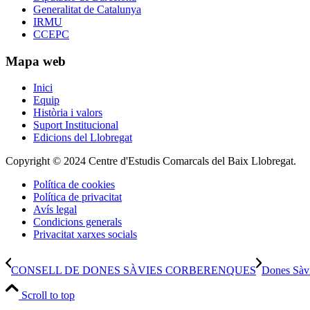
Generalitat de Catalunya
IRMU
CCEPC
Mapa web
Inici
Equip
Història i valors
Suport Institucional
Edicions del Llobregat
Copyright © 2024 Centre d'Estudis Comarcals del Baix Llobregat.
Política de cookies
Política de privacitat
Avís legal
Condicions generals
Privacitat xarxes socials
CONSELL DE DONES SÀVIES CORBERENQUES
Dones Sàv
Scroll to top