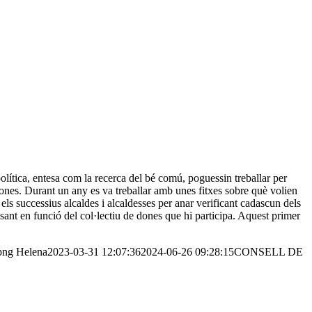
olítica, entesa com la recerca del bé comú, poguessin treballar per
ones. Durant un any es va treballar amb unes fitxes sobre què volien
els successius alcaldes i alcaldesses per anar verificant cadascun dels
nt en funció del col·lectiu de dones que hi participa. Aquest primer
png
Helena
2023-03-31 12:07:36
2024-06-26 09:28:15
CONSELL DE