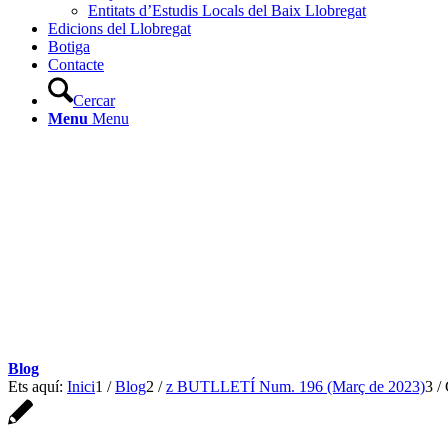
Entitats d’Estudis Locals del Baix Llobregat
Edicions del Llobregat
Botiga
Contacte
Cercar
Menu
Menu
Blog
Ets aquí:
Inici
1
/
Blog
2
/
z BUTLLETÍ Num. 196 (Març de 2023)
3
/