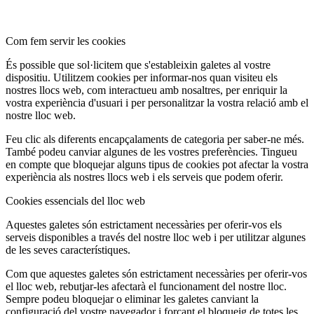
Com fem servir les cookies
És possible que sol·licitem que s'estableixin galetes al vostre
dispositiu. Utilitzem cookies per informar-nos quan visiteu els
nostres llocs web, com interactueu amb nosaltres, per enriquir la
vostra experiència d'usuari i per personalitzar la vostra relació amb el
nostre lloc web.
Feu clic als diferents encapçalaments de categoria per saber-ne més.
També podeu canviar algunes de les vostres preferències. Tingueu
en compte que bloquejar alguns tipus de cookies pot afectar la vostra
experiència als nostres llocs web i els serveis que podem oferir.
Cookies essencials del lloc web
Aquestes galetes són estrictament necessàries per oferir-vos els
serveis disponibles a través del nostre lloc web i per utilitzar algunes
de les seves característiques.
Com que aquestes galetes són estrictament necessàries per oferir-vos
el lloc web, rebutjar-les afectarà el funcionament del nostre lloc.
Sempre podeu bloquejar o eliminar les galetes canviant la
configuració del vostre navegador i forçant el bloqueig de totes les