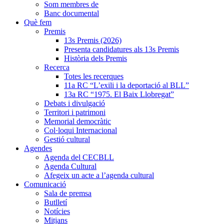
Som membres de
Banc documental
Què fem
Premis
13s Premis (2026)
Presenta candidatures als 13s Premis
Història dels Premis
Recerca
Totes les recerques
11a RC “L’exili i la deportació al BLL”
13a RC “1975. El Baix Llobregat”
Debats i divulgació
Territori i patrimoni
Memorial democràtic
Col·loqui Internacional
Gestió cultural
Agendes
Agenda del CECBLL
Agenda Cultural
Afegeix un acte a l’agenda cultural
Comunicació
Sala de premsa
Butlletí
Notícies
Mitjans