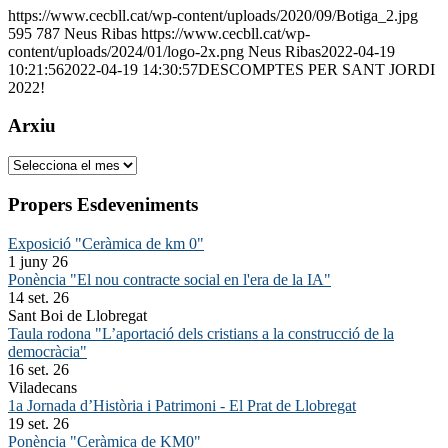
https://www.cecbll.cat/wp-content/uploads/2020/09/Botiga_2.jpg
595
787
Neus Ribas
https://www.cecbll.cat/wp-
content/uploads/2024/01/logo-2x.png
Neus Ribas
2022-04-19
10:21:56
2022-04-19 14:30:57
DESCOMPTES PER SANT JORDI
2022!
Arxiu
Arxiu
Propers Esdeveniments
Exposició "Ceràmica de km 0"
1 juny 26
Ponència "El nou contracte social en l'era de la IA"
14 set. 26
Sant Boi de Llobregat
Taula rodona "L’aportació dels cristians a la construcció de la
democràcia"
16 set. 26
Viladecans
1a Jornada d’Història i Patrimoni - El Prat de Llobregat
19 set. 26
Ponència "Ceràmica de KM0"