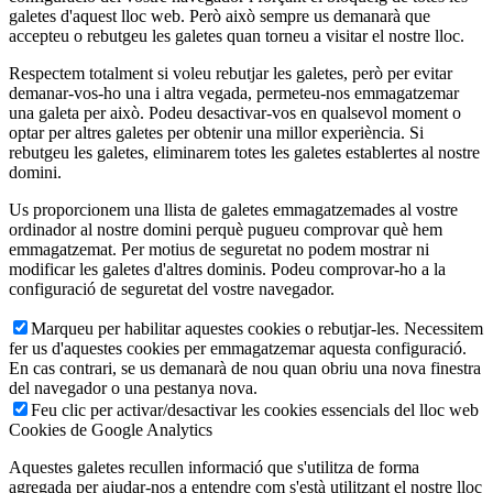
galetes d'aquest lloc web. Però això sempre us demanarà que
accepteu o rebutgeu les galetes quan torneu a visitar el nostre lloc.
Respectem totalment si voleu rebutjar les galetes, però per evitar
demanar-vos-ho una i altra vegada, permeteu-nos emmagatzemar
una galeta per això. Podeu desactivar-vos en qualsevol moment o
optar per altres galetes per obtenir una millor experiència. Si
rebutgeu les galetes, eliminarem totes les galetes establertes al nostre
domini.
Us proporcionem una llista de galetes emmagatzemades al vostre
ordinador al nostre domini perquè pugueu comprovar què hem
emmagatzemat. Per motius de seguretat no podem mostrar ni
modificar les galetes d'altres dominis. Podeu comprovar-ho a la
configuració de seguretat del vostre navegador.
Marqueu per habilitar aquestes cookies o rebutjar-les. Necessitem
fer us d'aquestes cookies per emmagatzemar aquesta configuració.
En cas contrari, se us demanarà de nou quan obriu una nova finestra
del navegador o una pestanya nova.
Feu clic per activar/desactivar les cookies essencials del lloc web
Cookies de Google Analytics
Aquestes galetes recullen informació que s'utilitza de forma
agregada per ajudar-nos a entendre com s'està utilitzant el nostre lloc