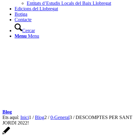
Entitats d’Estudis Locals del Baix Llobregat
Edicions del Llobregat
Botiga
Contacte
Cercar
Menu
Menu
Blog
Ets aquí:
Inici
1
/
Blog
2
/
0-General
3
/
DESCOMPTES PER SANT
JORDI 2022!