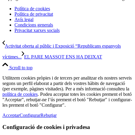
Política de cookies
Política de privacitat
Avís legal
Condicions generals
Privacitat xarxes socials
Activitat oberta al públic i Exposició “Republicans espanyols
víctimes...
EL PARE MASSOT ENS HA DEIXAT
Scroll to top
Utilitzem cookies pròpies i de tercers per analitzar els nostres serveis
segons un perfil elaborat a partir dels vostres hàbits de navegació
(per exemple, pàgines visitades). Per a més informació consulteu la
política de cookies
. Podeu acceptar totes les cookies prement el botó
"Acceptar", rebutjar-ne l’ús prement el botó "Rebutjar" i configurar-
les prement el botó "Configurar".
Acceptar
Configurar
Rebutjar
Configuració de cookies i privadesa