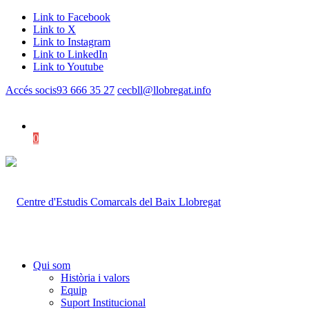
Link to Facebook
Link to X
Link to Instagram
Link to LinkedIn
Link to Youtube
Accés socis
93 666 35 27
cecbll@llobregat.info
0
Shopping Cart
Qui som
Història i valors
Equip
Suport Institucional