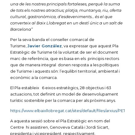
una de les nostres principals fortaleses, perquè la suma
de tots els nostres atractius; platja, muntanya, riu, oferta
cultural, gastronòmica, d’esdeveniments… és el que
converteix al Baix Llobregat en un destí únic a un salt de
Barcelona”
Per la seva banda el conseller comarcal de
Turisme,
Javier González
, va expressar que aquest Pla
Estratègic de Turisme té la voluntat de ser el document
marc de referència, que es basa en els principis rectors
que de manera integral donen resposta a les polítiques
de Turisme i aquests són: l’equilibri territorial, ambiental i
econòmic a la comarca.
El Pla estableix 6 eixos estratègics, 28 objectius i 63
actuacions, tot definint un model de desenvolupament
turístic sostenible per la comarca per als pròxims anys.
https://www.elbaixllobregat.cat/sites/default/files/arxius/
A aquesta sessió sobre el Pla Estratègic en nom del
Centre hi assistiren, Genoveva Català i Jordi Sicart,
presidenta i vicepresident, respectivament.