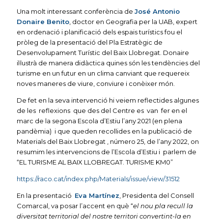
Una molt interessant conferència de
José Antonio
Donaire Benito
, doctor en Geografia per la UAB, expert
en ordenació i planificació dels espais turístics fou el
pròleg de la presentació del Pla Estratègic de
Desenvolupament Turístic del Baix Llobregat. Donaire
il·lustrà de manera didàctica quines són les tendències del
turisme en un futur en un clima canviant que requereix
noves maneres de viure, conviure i conèixer món.
De fet en la seva intervenció hi veiem reflectides algunes
de les reflexions que des del Centre es van fer en el
marc de la segona Escola d’Estiu l’any 2021 (en plena
pandèmia) i que queden recollides en la publicació de
Materials del Baix Llobregat , número 25, de l’any 2022, on
resumim les intervencions de l’Escola d’Estiu i parlem de
“EL TURISME AL BAIX LLOBREGAT. TURISME KM0”
https://raco.cat/index.php/Materials/issue/view/31512
En la presentació
Eva Martínez
, Presidenta del Consell
Comarcal, va posar l’accent en què “
el nou pla recull la
diversitat territorial del nostre territori convertint-la en