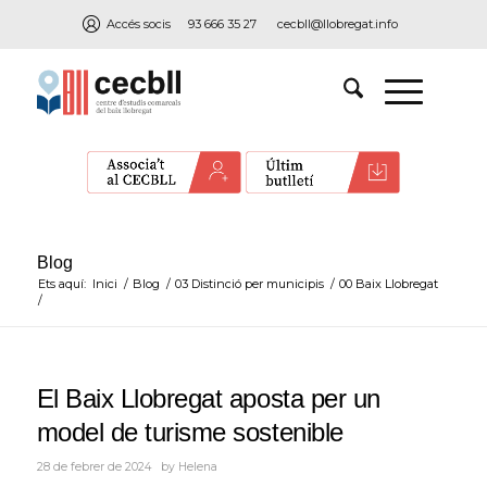
Accés socis
93 666 35 27
cecbll@llobregat.info
Blog
Ets aquí:
Inici
/
Blog
/
03 Distinció per municipis
/
00 Baix Llobregat
/
El Baix Llobregat aposta per un
model de turisme sostenible
28 de febrer de 2024
by
Helena