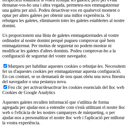
demanar-vos-ho una i altra vegada, permeteu-nos emmagatzemar
una galeta per això. Podeu desactivar-vos en qualsevol moment o
optar per altres galetes per obtenir una millor experiència. Si
rebutgeu les galetes, eliminarem totes les galetes establertes al nostre
domini.
Us proporcionem una llista de galetes emmagatzemades al vostre
ordinador al nostre domini perquè pugueu comprovar què hem
emmagatzemat. Per motius de seguretat no podem mostrar ni
modificar les galetes d'altres dominis. Podeu comprovar-ho a la
configuració de seguretat del vostre navegador.
Marqueu per habilitar aquestes cookies o rebutjar-les. Necessitem
fer us d'aquestes cookies per emmagatzemar aquesta configuració.
En cas contrari, se us demanarà de nou quan obriu una nova finestra
del navegador o una pestanya nova.
Feu clic per activar/desactivar les cookies essencials del lloc web
Cookies de Google Analytics
Aquestes galetes recullen informació que s'utilitza de forma
agregada per ajudar-nos a entendre com s'està utilitzant el nostre lloc
web o l'eficàcia de les nostres campanyes de màrqueting, o per
ajudar-nos a personalitzar el nostre lloc web i l'aplicació per millorar
la vostra experiència.