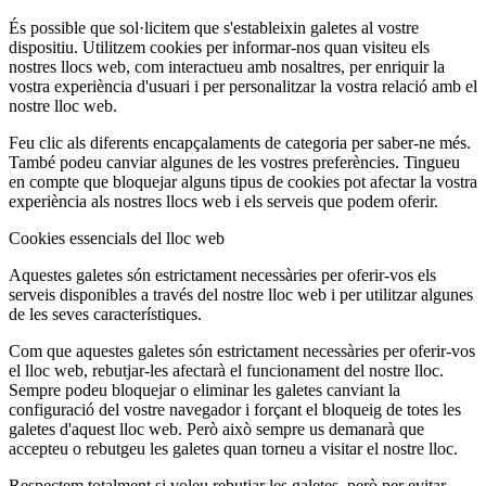
És possible que sol·licitem que s'estableixin galetes al vostre
dispositiu. Utilitzem cookies per informar-nos quan visiteu els
nostres llocs web, com interactueu amb nosaltres, per enriquir la
vostra experiència d'usuari i per personalitzar la vostra relació amb el
nostre lloc web.
Feu clic als diferents encapçalaments de categoria per saber-ne més.
També podeu canviar algunes de les vostres preferències. Tingueu
en compte que bloquejar alguns tipus de cookies pot afectar la vostra
experiència als nostres llocs web i els serveis que podem oferir.
Cookies essencials del lloc web
Aquestes galetes són estrictament necessàries per oferir-vos els
serveis disponibles a través del nostre lloc web i per utilitzar algunes
de les seves característiques.
Com que aquestes galetes són estrictament necessàries per oferir-vos
el lloc web, rebutjar-les afectarà el funcionament del nostre lloc.
Sempre podeu bloquejar o eliminar les galetes canviant la
configuració del vostre navegador i forçant el bloqueig de totes les
galetes d'aquest lloc web. Però això sempre us demanarà que
accepteu o rebutgeu les galetes quan torneu a visitar el nostre lloc.
Respectem totalment si voleu rebutjar les galetes, però per evitar