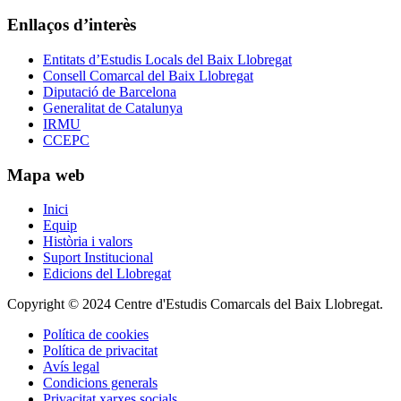
Enllaços d’interès
Entitats d’Estudis Locals del Baix Llobregat
Consell Comarcal del Baix Llobregat
Diputació de Barcelona
Generalitat de Catalunya
IRMU
CCEPC
Mapa web
Inici
Equip
Història i valors
Suport Institucional
Edicions del Llobregat
Copyright © 2024 Centre d'Estudis Comarcals del Baix Llobregat.
Política de cookies
Política de privacitat
Avís legal
Condicions generals
Privacitat xarxes socials