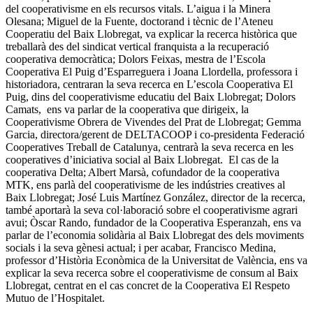
del cooperativisme en els recursos vitals. L’aigua i la Minera
Olesana; Miguel de la Fuente, doctorand i tècnic de l’Ateneu
Cooperatiu del Baix Llobregat, va explicar la recerca històrica que
treballarà des del sindicat vertical franquista a la recuperació
cooperativa democràtica; Dolors Feixas, mestra de l’Escola
Cooperativa El Puig d’Esparreguera i Joana Llordella, professora i
historiadora, centraran la seva recerca en L’escola Cooperativa El
Puig, dins del cooperativisme educatiu del Baix Llobregat; Dolors
Camats, ens va parlar de la cooperativa que dirigeix, la
Cooperativisme Obrera de Vivendes del Prat de Llobregat; Gemma
Garcia, directora/gerent de DELTACOOP i co-presidenta Federació
Cooperatives Treball de Catalunya, centrarà la seva recerca en les
cooperatives d’iniciativa social al Baix Llobregat. El cas de la
cooperativa Delta; Albert Marsà, cofundador de la cooperativa
MTK, ens parlà del cooperativisme de les indústries creatives al
Baix Llobregat; José Luis Martínez González, director de la recerca,
també aportarà la seva col·laboració sobre el cooperativisme agrari
avui; Òscar Rando, fundador de la Cooperativa Esperanzah, ens va
parlar de l’economia solidària al Baix Llobregat des dels moviments
socials i la seva gènesi actual; i per acabar, Francisco Medina,
professor d’Història Econòmica de la Universitat de València, ens va
explicar la seva recerca sobre el cooperativisme de consum al Baix
Llobregat, centrat en el cas concret de la Cooperativa El Respeto
Mutuo de l’Hospitalet.