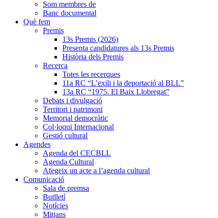
Som membres de
Banc documental
Què fem
Premis
13s Premis (2026)
Presenta candidatures als 13s Premis
Història dels Premis
Recerca
Totes les recerques
11a RC “L’exili i la deportació al BLL”
13a RC “1975. El Baix Llobregat”
Debats i divulgació
Territori i patrimoni
Memorial democràtic
Col·loqui Internacional
Gestió cultural
Agendes
Agenda del CECBLL
Agenda Cultural
Afegeix un acte a l’agenda cultural
Comunicació
Sala de premsa
Butlletí
Notícies
Mitjans