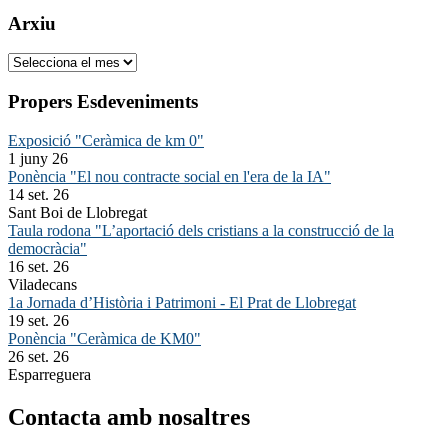
Arxiu
Arxiu
Propers Esdeveniments
Exposició "Ceràmica de km 0"
1 juny 26
Ponència "El nou contracte social en l'era de la IA"
14 set. 26
Sant Boi de Llobregat
Taula rodona "L’aportació dels cristians a la construcció de la
democràcia"
16 set. 26
Viladecans
1a Jornada d’Història i Patrimoni - El Prat de Llobregat
19 set. 26
Ponència "Ceràmica de KM0"
26 set. 26
Esparreguera
Contacta amb nosaltres