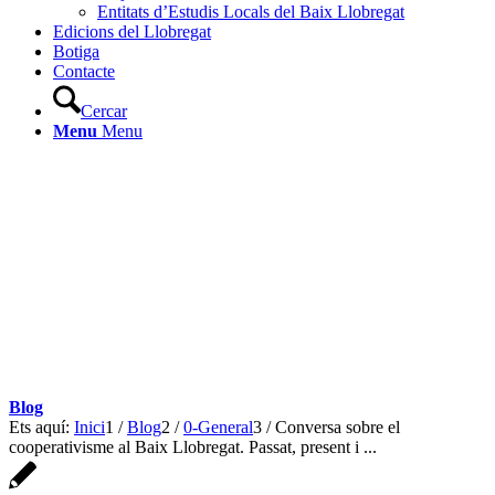
Entitats d’Estudis Locals del Baix Llobregat
Edicions del Llobregat
Botiga
Contacte
Cercar
Menu
Menu
Blog
Ets aquí:
Inici
1
/
Blog
2
/
0-General
3
/
Conversa sobre el
cooperativisme al Baix Llobregat. Passat, present i ...