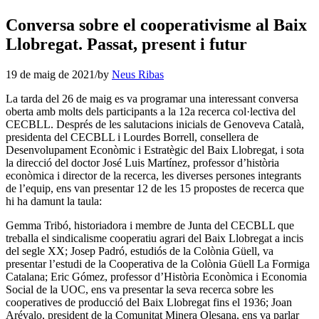
Conversa sobre el cooperativisme al Baix
Llobregat. Passat, present i futur
19 de maig de 2021
/
by
Neus Ribas
La tarda del 26 de maig es va programar una interessant conversa
oberta amb molts dels participants a la 12a recerca col·lectiva del
CECBLL. Després de les salutacions inicials de Genoveva Català,
presidenta del CECBLL i Lourdes Borrell, consellera de
Desenvolupament Econòmic i Estratègic del Baix Llobregat, i sota
la direcció del doctor José Luis Martínez, professor d’història
econòmica i director de la recerca, les diverses persones integrants
de l’equip, ens van presentar 12 de les 15 propostes de recerca que
hi ha damunt la taula:
Gemma Tribó, historiadora i membre de Junta del CECBLL que
treballa el sindicalisme cooperatiu agrari del Baix Llobregat a incis
del segle XX; Josep Padró, estudiós de la Colònia Güell, va
presentar l’estudi de la Cooperativa de la Colònia Güell La Formiga
Catalana; Eric Gómez, professor d’Història Econòmica i Economia
Social de la UOC, ens va presentar la seva recerca sobre les
cooperatives de producció del Baix Llobregat fins el 1936; Joan
Arévalo, president de la Comunitat Minera Olesana, ens va parlar