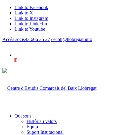
Link to Facebook
Link to X
Link to Instagram
Link to LinkedIn
Link to Youtube
Accés socis
93 666 35 27
cecbll@llobregat.info
0
Shopping Cart
Qui som
Història i valors
Equip
Suport Institucional