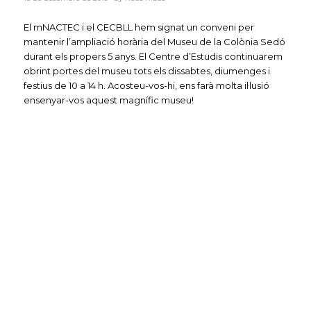
El mNACTEC i el CECBLL
hem signat un conveni per
mantenir l’ampliació horària del Museu de la Colònia Sedó
durant els propers 5 anys. El Centre d’Estudis continuarem
obrint portes del museu tots els
dissabtes, diumenges i
festius de 10 a 14 h. Acosteu-vos-hi, ens farà molta il·lusió
ensenyar-vos aquest magnífic museu!