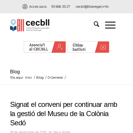
Accés socis
93 666 35 27
cecbll@llobregat.info
Blog
Ets aquí:
Inici
/
Blog
/
0-General
/
Signat el conveni per continuar amb
la gestió del Museu de la Colònia
Sedó
18 de desembre de 2019
by
Neus Ribas