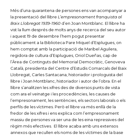
Més d’una quarantena de persones ens van acompanyar a
la presentació del llibre
L’empresonament franquista al
Baix Llobregat
1939-1960
d’en Joan Montblanc. El llibre ha
vist la llum després de molts anys de recerca del seu autor
i aquest 19 de desembre l’hem pogut presentar
públicament a la Biblioteca Pare Miquel d’Esplugues, on
hem comptat amb la participació de Maribel Aguilera,
regidora de cultura d’Esplugues, Oriol Dueñas, cap de
l’Àrea de Continguts del Memorial Democràtic, Genoveva
Català, presidenta del Centre d’Estudis Comarcals del Baix
Llobregat, Carles Santacana, historiador i prologuista del
llibre i Joan Montblanc, historiador i autor de l’obra. En el
llibre s’analitzen les xifres des de diversos punts de vista
com ara el veïnatge i les procedències, les causes de
l’empresonament, les sentències, els sectors laborals o els
perfils de les víctimes. Però el llibre va més enllà de la
fredor de les xifres i ens explica com l’empresonament
massiu de persones va ser una de les eina repressives del
règim més efectives. El llibre acaba amb uns extensos
annexos que recullen els noms de les víctimes de la base