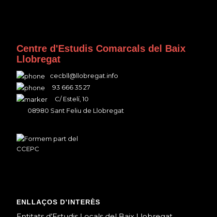
Centre d'Estudis Comarcals del Baix
Llobregat
cecbll@llobregat.info
93 666 35 27
C/ Estelí, 10
08980 Sant Feliu de Llobregat
ENLLAÇOS D’INTERÈS
Entitats d’Estudis Locals del Baix Llobregat