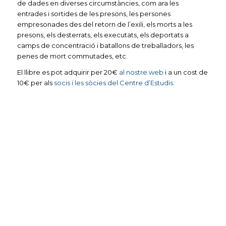
de dades en diverses circumstàncies, com ara les
entrades i sortides de les presons, les persones
empresonades des del retorn de l’exili, els morts a les
presons, els desterrats, els executats, els deportats a
camps de concentració i batallons de treballadors, les
penes de mort commutades, etc.
El llibre es pot adquirir per 20€
al nostre web
i a un cost de
10€ per als
socis i les sòcies del Centre d’Estudis.