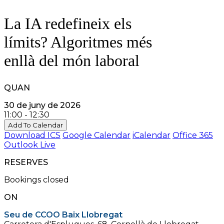
La IA redefineix els
límits? Algoritmes més
enllà del món laboral
QUAN
30 de juny de 2026
11:00 - 12:30
Add To Calendar
Download ICS
Google Calendar
iCalendar
Office 365
Outlook Live
RESERVES
Bookings closed
ON
Seu de CCOO Baix Llobregat