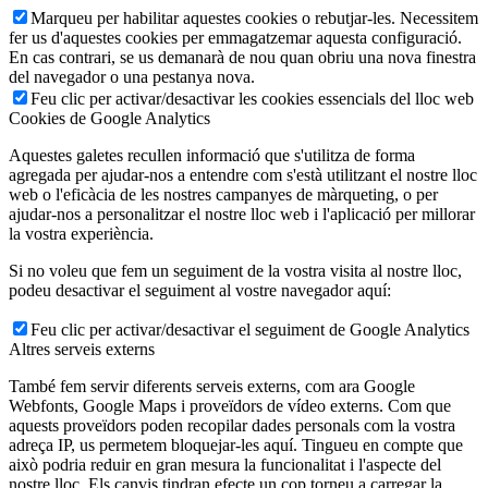
Marqueu per habilitar aquestes cookies o rebutjar-les. Necessitem
fer us d'aquestes cookies per emmagatzemar aquesta configuració.
En cas contrari, se us demanarà de nou quan obriu una nova finestra
del navegador o una pestanya nova.
Feu clic per activar/desactivar les cookies essencials del lloc web
Cookies de Google Analytics
Aquestes galetes recullen informació que s'utilitza de forma
agregada per ajudar-nos a entendre com s'està utilitzant el nostre lloc
web o l'eficàcia de les nostres campanyes de màrqueting, o per
ajudar-nos a personalitzar el nostre lloc web i l'aplicació per millorar
la vostra experiència.
Si no voleu que fem un seguiment de la vostra visita al nostre lloc,
podeu desactivar el seguiment al vostre navegador aquí:
Feu clic per activar/desactivar el seguiment de Google Analytics
Altres serveis externs
També fem servir diferents serveis externs, com ara Google
Webfonts, Google Maps i proveïdors de vídeo externs. Com que
aquests proveïdors poden recopilar dades personals com la vostra
adreça IP, us permetem bloquejar-les aquí. Tingueu en compte que
això podria reduir en gran mesura la funcionalitat i l'aspecte del
nostre lloc. Els canvis tindran efecte un cop torneu a carregar la