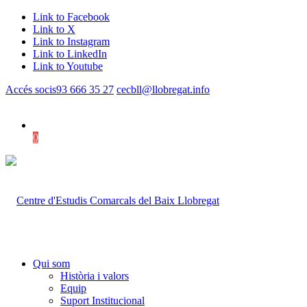
Link to Facebook
Link to X
Link to Instagram
Link to LinkedIn
Link to Youtube
Accés socis
93 666 35 27
cecbll@llobregat.info
0
Shopping Cart
Qui som
Història i valors
Equip
Suport Institucional