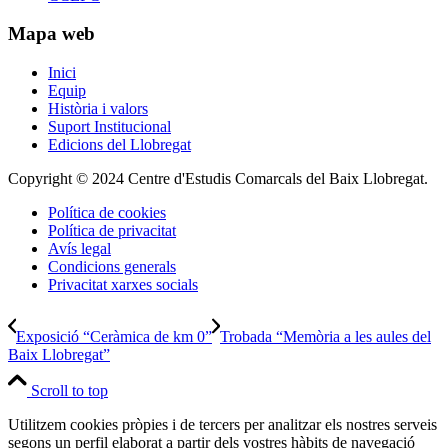
Mapa web
Inici
Equip
Història i valors
Suport Institucional
Edicions del Llobregat
Copyright © 2024 Centre d'Estudis Comarcals del Baix Llobregat.
Política de cookies
Política de privacitat
Avís legal
Condicions generals
Privacitat xarxes socials
Exposició “Ceràmica de km 0”
Trobada “Memòria a les aules del
Baix Llobregat”
Scroll to top
Utilitzem cookies pròpies i de tercers per analitzar els nostres serveis
segons un perfil elaborat a partir dels vostres hàbits de navegació