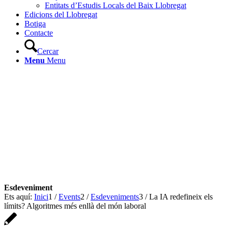
Entitats d’Estudis Locals del Baix Llobregat
Edicions del Llobregat
Botiga
Contacte
Cercar
Menu
Menu
Ets aquí:
Inici
1
/
Events
2
/
Esdeveniments
3
/
La IA redefineix els
límits? Algoritmes més enllà del món laboral