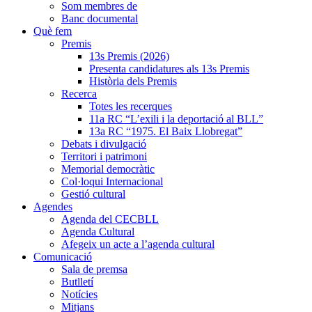
Som membres de
Banc documental
Què fem
Premis
13s Premis (2026)
Presenta candidatures als 13s Premis
Història dels Premis
Recerca
Totes les recerques
11a RC “L’exili i la deportació al BLL”
13a RC “1975. El Baix Llobregat”
Debats i divulgació
Territori i patrimoni
Memorial democràtic
Col·loqui Internacional
Gestió cultural
Agendes
Agenda del CECBLL
Agenda Cultural
Afegeix un acte a l’agenda cultural
Comunicació
Sala de premsa
Butlletí
Notícies
Mitjans