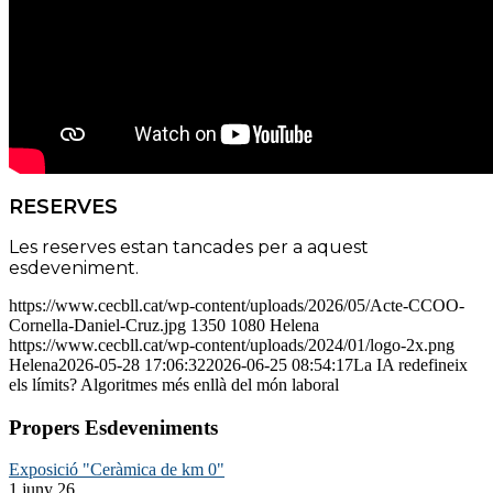
RESERVES
Les reserves estan tancades per a aquest
esdeveniment.
https://www.cecbll.cat/wp-content/uploads/2026/05/Acte-CCOO-
Cornella-Daniel-Cruz.jpg
1350
1080
Helena
https://www.cecbll.cat/wp-content/uploads/2024/01/logo-2x.png
Helena
2026-05-28 17:06:32
2026-06-25 08:54:17
La IA redefineix
els límits? Algoritmes més enllà del món laboral
Propers Esdeveniments
Exposició "Ceràmica de km 0"
1 juny 26