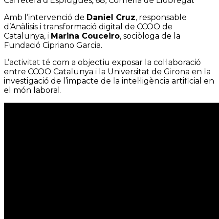
Carretera d'Esplugues, 68, Cornellà de Llobregat
Amb l’intervenció de
Daniel Cruz
, responsable
d’Anàlisis i transformació digital de CCOO de
Catalunya, i
Mariña Couceiro
, sociòloga de la
Fundació Cipriano Garcia.
L’activitat té com a objectiu exposar la col·laboració
entre
CCOO Catalunya i la Universitat de Girona en la
investigació
de l’impacte de la intel·ligència artificial en
el món laboral.