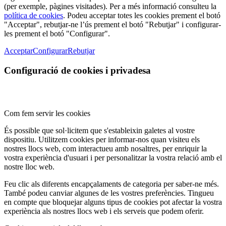
(per exemple, pàgines visitades). Per a més informació consulteu la
política de cookies
. Podeu acceptar totes les cookies prement el botó
"Acceptar", rebutjar-ne l’ús prement el botó "Rebutjar" i configurar-
les prement el botó "Configurar".
Acceptar
Configurar
Rebutjar
Configuració de cookies i privadesa
Com fem servir les cookies
És possible que sol·licitem que s'estableixin galetes al vostre
dispositiu. Utilitzem cookies per informar-nos quan visiteu els
nostres llocs web, com interactueu amb nosaltres, per enriquir la
vostra experiència d'usuari i per personalitzar la vostra relació amb el
nostre lloc web.
Feu clic als diferents encapçalaments de categoria per saber-ne més.
També podeu canviar algunes de les vostres preferències. Tingueu
en compte que bloquejar alguns tipus de cookies pot afectar la vostra
experiència als nostres llocs web i els serveis que podem oferir.