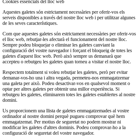
Cookies essencials del lloc web
Aquestes galetes són estrictament necessàries per oferir-vos els
serveis disponibles a través del nostre lloc web i per utilitzar algunes
de les seves característiques.
Com que aquestes galetes són estrictament necessàries per oferir-vos
el lloc web, rebutjar-les afectarà el funcionament del nostre lloc.
Sempre podeu bloquejar o eliminar les galetes canviant la
configuració del vostre navegador i forçant el bloqueig de totes les
galetes d'aquest lloc web. Però això sempre us demanarà que
accepteu o rebutgeu les galetes quan torneu a visitar el nostre lloc.
Respectem totalment si voleu rebutjar les galetes, però per evitar
demanar-vos-ho una i altra vegada, permeteu-nos emmagatzemar
una galeta per això. Podeu desactivar-vos en qualsevol moment o
optar per altres galetes per obtenir una millor experiència. Si
rebutgeu les galetes, eliminarem totes les galetes establertes al nostre
domini.
Us proporcionem una llista de galetes emmagatzemades al vostre
ordinador al nostre domini perquè pugueu comprovar què hem
emmagatzemat. Per motius de seguretat no podem mostrar ni
modificar les galetes d'altres dominis. Podeu comprovar-ho a la
configuració de seguretat del vostre navegador.