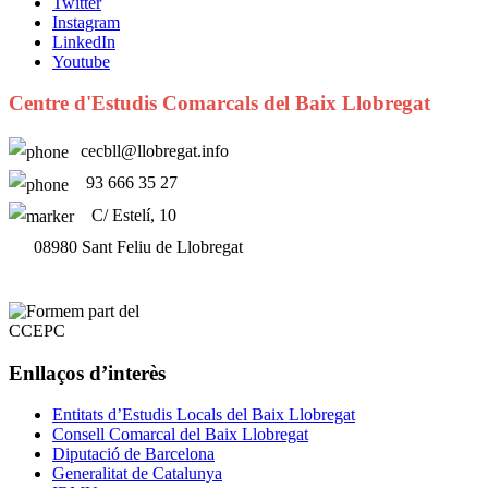
Twitter
Instagram
LinkedIn
Youtube
Centre d'Estudis Comarcals del Baix Llobregat
cecbll@llobregat.info
93 666 35 27
C/ Estelí, 10
08980 Sant Feliu de Llobregat
Enllaços d’interès
Entitats d’Estudis Locals del Baix Llobregat
Consell Comarcal del Baix Llobregat
Diputació de Barcelona
Generalitat de Catalunya