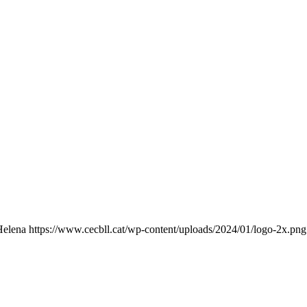
Helena
https://www.cecbll.cat/wp-content/uploads/2024/01/logo-2x.png