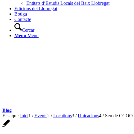
Entitats d’Estudis Locals del Baix Llobregat
Edicions del Llobregat
Botiga
Contacte
Cercar
Menu
Menu
Blog
Ets aquí:
Inici
1
/
Events
2
/
Locations
3
/
Ubicacions
4
/
Seu de CCOO B