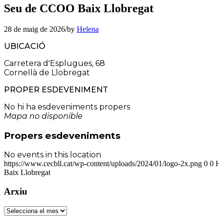
Seu de CCOO Baix Llobregat
28 de maig de 2026
/
by
Helena
UBICACIÓ
Carretera d'Esplugues, 68
Cornellà de Llobregat
PROPER ESDEVENIMENT
No hi ha esdeveniments propers
Mapa no disponible
Propers esdeveniments
No events in this location
https://www.cecbll.cat/wp-content/uploads/2024/01/logo-2x.png
0
0
Baix Llobregat
Arxiu
Arxiu