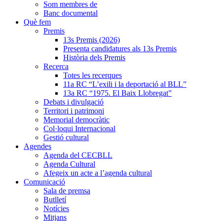
Som membres de
Banc documental
Què fem
Premis
13s Premis (2026)
Presenta candidatures als 13s Premis
Història dels Premis
Recerca
Totes les recerques
11a RC “L’exili i la deportació al BLL”
13a RC “1975. El Baix Llobregat”
Debats i divulgació
Territori i patrimoni
Memorial democràtic
Col·loqui Internacional
Gestió cultural
Agendes
Agenda del CECBLL
Agenda Cultural
Afegeix un acte a l’agenda cultural
Comunicació
Sala de premsa
Butlletí
Notícies
Mitjans