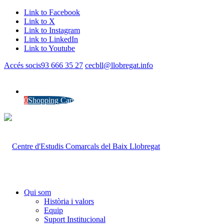
Link to Facebook
Link to X
Link to Instagram
Link to LinkedIn
Link to Youtube
Accés socis
93 666 35 27
cecbll@llobregat.info
0
Shopping Cart
Qui som
Història i valors
Equip
Suport Institucional