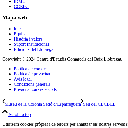
IRMU
CCEPC
Mapa web
Inici
Equip
Història i valors
Suport Institucional
Edicions del Llobregat
Copyright © 2024 Centre d'Estudis Comarcals del Baix Llobregat.
Política de cookies
Política de privacitat
Avís legal
Condicions generals
Privacitat xarxes socials
Museu de la Colònia Sedó d’Esparreguera
Seu del CECBLL
Scroll to top
Utilitzem cookies pròpies i de tercers per analitzar els nostres serveis