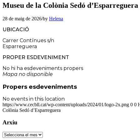
Museu de la Colònia Sedó d’Esparreguera
28 de maig de 2026
/
by
Helena
UBICACIÓ
Carrer Contínues s/n
Esparreguera
PROPER ESDEVENIMENT
No hi ha esdeveniments propers
Mapa no disponible
Propers esdeveniments
No events in this location
https://www.cecbll.cat/wp-content/uploads/2024/01/logo-2x.png
0
0
Colònia Sedó d’Esparreguera
Arxiu
Arxiu