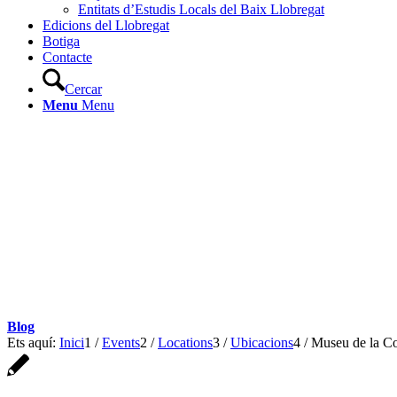
Entitats d’Estudis Locals del Baix Llobregat
Edicions del Llobregat
Botiga
Contacte
Cercar
Menu
Menu
Blog
Ets aquí:
Inici
1
/
Events
2
/
Locations
3
/
Ubicacions
4
/
Museu de la Co