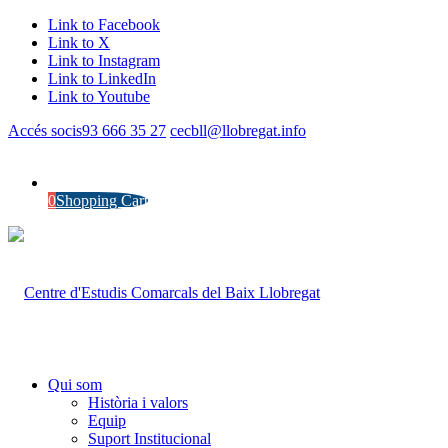
Link to Facebook
Link to X
Link to Instagram
Link to LinkedIn
Link to Youtube
Accés socis
93 666 35 27
cecbll@llobregat.info
0
Shopping Cart
Qui som
Història i valors
Equip
Suport Institucional