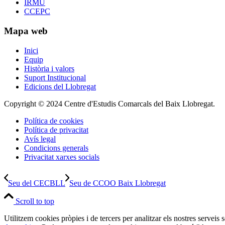
IRMU
CCEPC
Mapa web
Inici
Equip
Història i valors
Suport Institucional
Edicions del Llobregat
Copyright © 2024 Centre d'Estudis Comarcals del Baix Llobregat.
Política de cookies
Política de privacitat
Avís legal
Condicions generals
Privacitat xarxes socials
Seu del CECBLL
Seu de CCOO Baix Llobregat
Scroll to top
Utilitzem cookies pròpies i de tercers per analitzar els nostres serveis