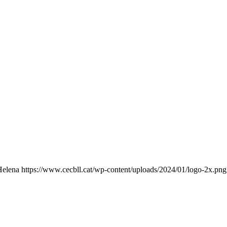
Helena
https://www.cecbll.cat/wp-content/uploads/2024/01/logo-2x.png