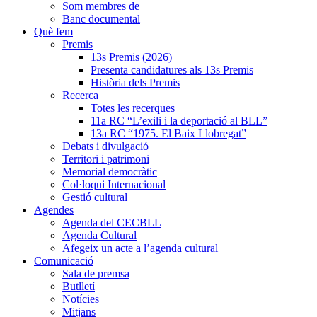
Som membres de
Banc documental
Què fem
Premis
13s Premis (2026)
Presenta candidatures als 13s Premis
Història dels Premis
Recerca
Totes les recerques
11a RC “L’exili i la deportació al BLL”
13a RC “1975. El Baix Llobregat”
Debats i divulgació
Territori i patrimoni
Memorial democràtic
Col·loqui Internacional
Gestió cultural
Agendes
Agenda del CECBLL
Agenda Cultural
Afegeix un acte a l’agenda cultural
Comunicació
Sala de premsa
Butlletí
Notícies
Mitjans