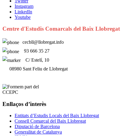
Twitter
Instagram
LinkedIn
Youtube
Centre d'Estudis Comarcals del Baix Llobregat
cecbll@llobregat.info
93 666 35 27
C/ Estelí, 10
08980 Sant Feliu de Llobregat
Enllaços d’interès
Entitats d’Estudis Locals del Baix Llobregat
Consell Comarcal del Baix Llobregat
Diputació de Barcelona
Generalitat de Catalunya