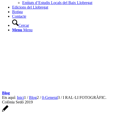
Entitats d’Estudis Locals del Baix Llobregat
Edicions del Llobregat
Botiga
Contacte
Cercar
Menu
Menu
Blog
Ets aquí:
Inici
1
/
Blog
2
/
0-General
3
/
I RAL·LI FOTOGRÀFIC.
Colònia Sedó 2019