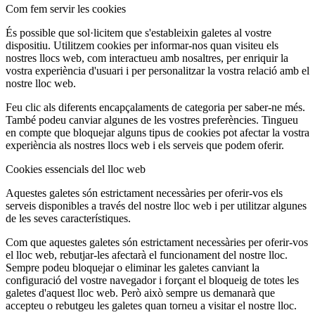
Com fem servir les cookies
És possible que sol·licitem que s'estableixin galetes al vostre
dispositiu. Utilitzem cookies per informar-nos quan visiteu els
nostres llocs web, com interactueu amb nosaltres, per enriquir la
vostra experiència d'usuari i per personalitzar la vostra relació amb el
nostre lloc web.
Feu clic als diferents encapçalaments de categoria per saber-ne més.
També podeu canviar algunes de les vostres preferències. Tingueu
en compte que bloquejar alguns tipus de cookies pot afectar la vostra
experiència als nostres llocs web i els serveis que podem oferir.
Cookies essencials del lloc web
Aquestes galetes són estrictament necessàries per oferir-vos els
serveis disponibles a través del nostre lloc web i per utilitzar algunes
de les seves característiques.
Com que aquestes galetes són estrictament necessàries per oferir-vos
el lloc web, rebutjar-les afectarà el funcionament del nostre lloc.
Sempre podeu bloquejar o eliminar les galetes canviant la
configuració del vostre navegador i forçant el bloqueig de totes les
galetes d'aquest lloc web. Però això sempre us demanarà que
accepteu o rebutgeu les galetes quan torneu a visitar el nostre lloc.