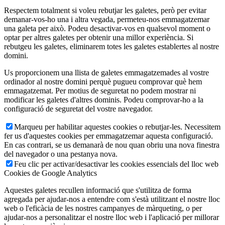
Respectem totalment si voleu rebutjar les galetes, però per evitar
demanar-vos-ho una i altra vegada, permeteu-nos emmagatzemar
una galeta per això. Podeu desactivar-vos en qualsevol moment o
optar per altres galetes per obtenir una millor experiència. Si
rebutgeu les galetes, eliminarem totes les galetes establertes al nostre
domini.
Us proporcionem una llista de galetes emmagatzemades al vostre
ordinador al nostre domini perquè pugueu comprovar què hem
emmagatzemat. Per motius de seguretat no podem mostrar ni
modificar les galetes d'altres dominis. Podeu comprovar-ho a la
configuració de seguretat del vostre navegador.
Marqueu per habilitar aquestes cookies o rebutjar-les. Necessitem
fer us d'aquestes cookies per emmagatzemar aquesta configuració.
En cas contrari, se us demanarà de nou quan obriu una nova finestra
del navegador o una pestanya nova.
Feu clic per activar/desactivar les cookies essencials del lloc web
Cookies de Google Analytics
Aquestes galetes recullen informació que s'utilitza de forma
agregada per ajudar-nos a entendre com s'està utilitzant el nostre lloc
web o l'eficàcia de les nostres campanyes de màrqueting, o per
ajudar-nos a personalitzar el nostre lloc web i l'aplicació per millorar