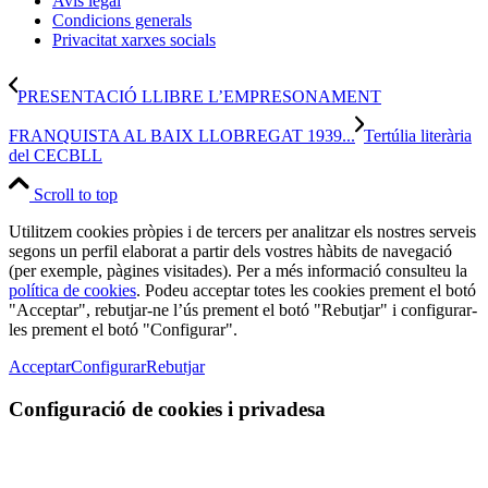
Avís legal
Condicions generals
Privacitat xarxes socials
PRESENTACIÓ LLIBRE L’EMPRESONAMENT
FRANQUISTA AL BAIX LLOBREGAT 1939...
Tertúlia literària
del CECBLL
Scroll to top
Utilitzem cookies pròpies i de tercers per analitzar els nostres serveis
segons un perfil elaborat a partir dels vostres hàbits de navegació
(per exemple, pàgines visitades). Per a més informació consulteu la
política de cookies
. Podeu acceptar totes les cookies prement el botó
"Acceptar", rebutjar-ne l’ús prement el botó "Rebutjar" i configurar-
les prement el botó "Configurar".
Acceptar
Configurar
Rebutjar
Configuració de cookies i privadesa