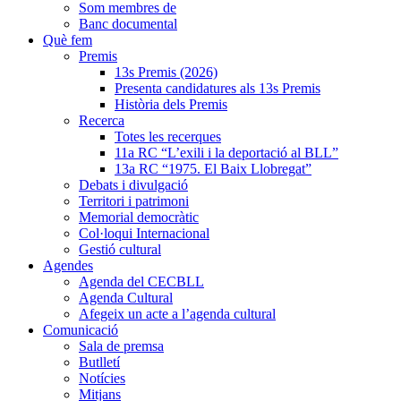
Som membres de
Banc documental
Què fem
Premis
13s Premis (2026)
Presenta candidatures als 13s Premis
Història dels Premis
Recerca
Totes les recerques
11a RC “L’exili i la deportació al BLL”
13a RC “1975. El Baix Llobregat”
Debats i divulgació
Territori i patrimoni
Memorial democràtic
Col·loqui Internacional
Gestió cultural
Agendes
Agenda del CECBLL
Agenda Cultural
Afegeix un acte a l’agenda cultural
Comunicació
Sala de premsa
Butlletí
Notícies
Mitjans