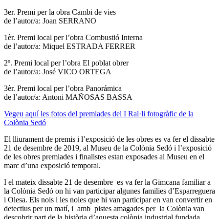
3er. Premi per la obra Cambi de vies
de l’autor/a: Joan SERRANO
1èr. Premi local per l’obra Combustió Interna
de l’autor/a: Miquel ESTRADA FERRER
2º. Premi local per l’obra El poblat obrer
de l’autor/a: José VICO ORTEGA
3èr. Premi local per l’obra Panorámica
de l’autor/a: Antoni MAÑOSAS BASSA
Vegeu aquí les fotos del premiades del I Ral·li fotogràfic de la
Colònia Sedó
El lliurament de premis i l’exposició de les obres es va fer el dissabte
21 de desembre de 2019, al Museu de la Colònia Sedó i l’exposició
de les obres premiades i finalistes estan exposades al Museu en el
marc d’una exposició temporal.
I el mateix dissabte 21 de desembre es va fer la Gimcana familiar a
la Colònia Sedó on hi van participar algunes families d’Esparreguera
i Olesa. Els nois i les noies que hi van participar en van convertir en
detectius per un matí, i amb pistes amagades per la Colònia van
descobrir part de la història d’aquesta colònia industrial fundada