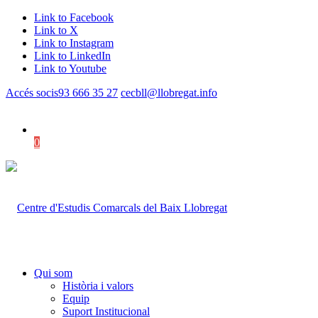
Link to Facebook
Link to X
Link to Instagram
Link to LinkedIn
Link to Youtube
Accés socis
93 666 35 27
cecbll@llobregat.info
0
Shopping Cart
Qui som
Història i valors
Equip
Suport Institucional