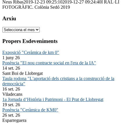
Neus Ribas
2019-12-23 09:25:10
2019-12-27 09:24:40
I RAL·LI
FOTOGRÀFIC. Colònia Sedó 2019
Arxiu
Arxiu
Propers Esdeveniments
Exposició "Ceràmica de km 0"
1 juny 26
Ponència "El nou contracte social en l'era de la IA"
14 set. 26
Sant Boi de Llobregat
Taula rodona "L’aportació dels cristians a la construcció de la
democràcia"
16 set. 26
Viladecans
1a Jornada d’Història i Patrimoni - El Prat de Llobregat
19 set. 26
Ponència "Ceràmica de KM0"
26 set. 26
Esparreguera