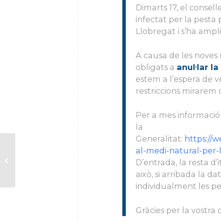
Dimarts 17, el consel
infectat per la pesta
Llobregat i s’ha amplia
A causa de les noves 
obligats a
anul·lar la
estem a l’espera de v
restriccions mirarem 
Per a mes informació 
la
Generalitat
:
https://w
CANCEL·LAT. El Balcó d’Olesa de
al-medi-natural-per-
Montserrat. Projecte “Set
D’entrada, la resta d
Balcons...
això, si arribada la d
individualment les pe
Gràcies per la vostra