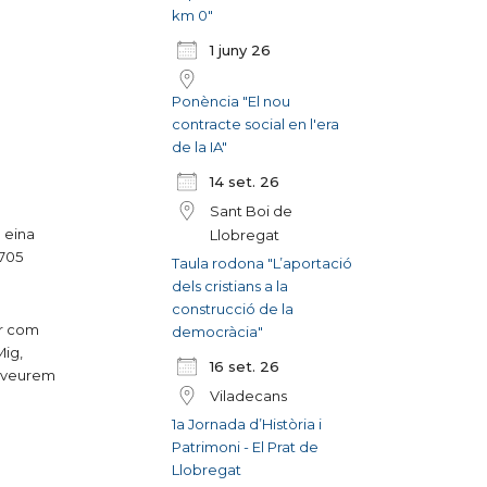
km 0"
1 juny 26
Ponència "El nou
contracte social en l'era
de la IA"
14 set. 26
Sant Boi de
 eina
Llobregat
 705
Taula rodona "L’aportació
dels cristians a la
construcció de la
ar com
democràcia"
Mig,
16 set. 26
, veurem
Viladecans
1a Jornada d’Història i
Patrimoni - El Prat de
Llobregat