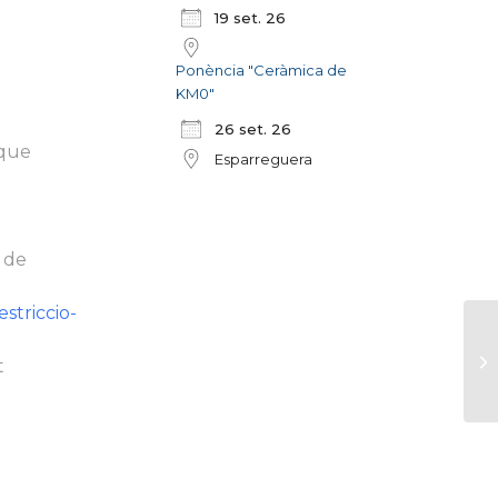
19 set. 26
Ponència "Ceràmica de
KM0"
26 set. 26
 que
Esparreguera
s de
striccio-
E
t