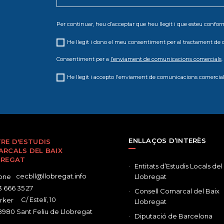
Per continuar, heu d’acceptar que heu llegit i que esteu conf
He llegit i dono el meu consentiment per al tractament de 
Consentiment per a
l’enviament de comunicacions comercials
.
He llegit i accepto l'enviament de comunicacions comercial
ENLLAÇOS D’INTERÈS
RE D'ESTUDIS
RCALS DEL BAIX
BREGAT
Entitats d’Estudis Locals del
cecbll@llobregat.info
Llobregat
 666 35 27
Consell Comarcal del Baix
C/ Estelí, 10
Llobregat
980 Sant Feliu de Llobregat
Diputació de Barcelona