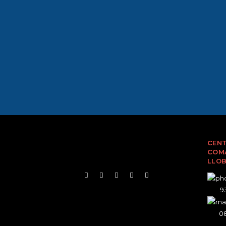
CENT
COMA
LLO
93
08