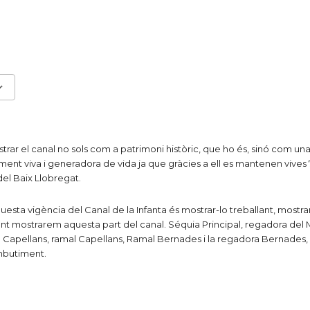
ice 365
Outlook Live
rar el canal no sols com a patrimoni històric, que ho és, sinó com una
lment viva i generadora de vida ja que gràcies a ell es mantenen vives
del Baix Llobregat.
uesta vigència del Canal de la Infanta és mostrar-lo treballant, mostr
nt mostrarem aquesta part del canal. Séquia Principal, regadora del 
Capellans, ramal Capellans, Ramal Bernades i la regadora Bernades
mbutiment.