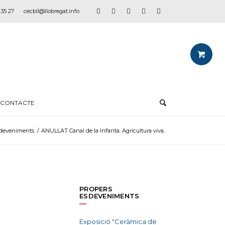
 35 27
cecbll@llobregat.info
CONTACTE
deveniments
/
ANUL·LAT Canal de la Infanta. Agricultura viva.
PROPERS
ESDEVENIMENTS
Exposició "Ceràmica de