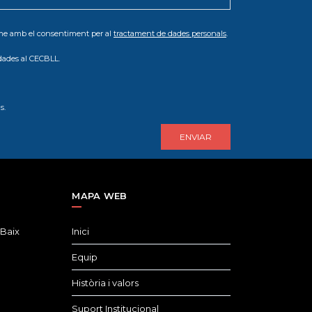
orme amb el consentiment per al
tractament de dades personals
.
dades al CECBLL.
s.
MAPA WEB
 Baix
Inici
Equip
Història i valors
Suport Institucional