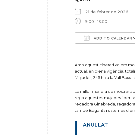
21 de febrer de 2026
9:00 - 13:00
ADD TO CALENDAR
Download ICS
Google Calendar
iCalendar
Off
Amb aquest itinerari volem most
actual, en plena vigència, tota
Mujades, 345 ha a la Vall Baixa 
La millor manera de mostrar aq
rega aquestes mujades i per ta
regadora Ginebreda, regadora 
també Bagants i sistemes d’e
ANUL·LAT