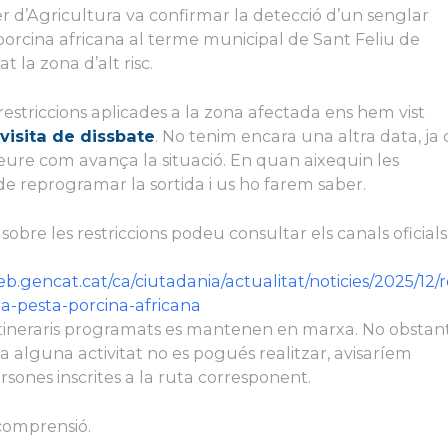
ler d’Agricultura
v
a confirma
r
la detecció d’un senglar
 porcina africana al terme municipal de Sant Feliu de
t la zona d’alt risc.
restriccions aplicades a la zona afectada ens hem vist
 visita de dissbate
. No tenim encara una altra data, ja
eure com avança la situació. En quan aixequin les
de reprogramar la sortida i us ho farem saber.
sobre les restriccions podeu consultar els
canals oficial
eb.gencat.cat/ca/ciutadania/actualitat/noticies/2025/12/re
la-pesta-porcina-africana
’itineraris programats es mantenen en marxa. No obstan
ata alguna activitat no es pogués realitzar, avisaríem
rsones inscrites a la ruta corresponent.
 comprensió.