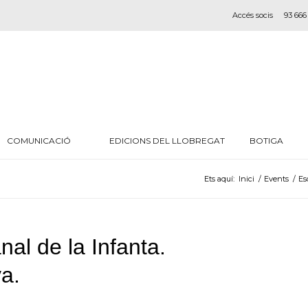
Accés socis
93 666
COMUNICACIÓ
EDICIONS DEL LLOBREGAT
BOTIGA
Ets aquí:
Inici
/
Events
/
Es
l de la Infanta.
va.