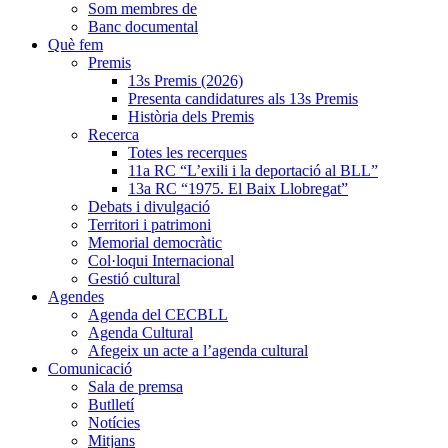
Som membres de
Banc documental
Què fem
Premis
13s Premis (2026)
Presenta candidatures als 13s Premis
Història dels Premis
Recerca
Totes les recerques
11a RC “L’exili i la deportació al BLL”
13a RC “1975. El Baix Llobregat”
Debats i divulgació
Territori i patrimoni
Memorial democràtic
Col·loqui Internacional
Gestió cultural
Agendes
Agenda del CECBLL
Agenda Cultural
Afegeix un acte a l’agenda cultural
Comunicació
Sala de premsa
Butlletí
Notícies
Mitjans