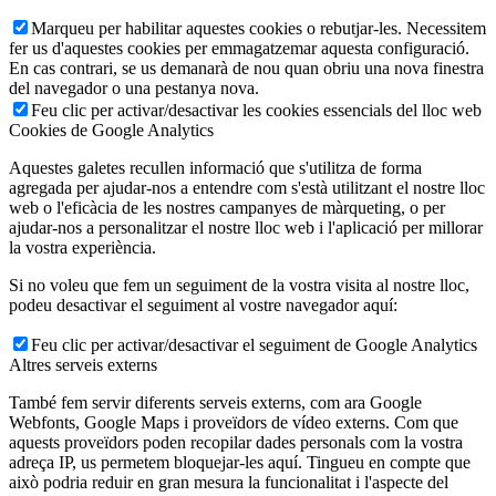
Marqueu per habilitar aquestes cookies o rebutjar-les. Necessitem
fer us d'aquestes cookies per emmagatzemar aquesta configuració.
En cas contrari, se us demanarà de nou quan obriu una nova finestra
del navegador o una pestanya nova.
Feu clic per activar/desactivar les cookies essencials del lloc web
Cookies de Google Analytics
Aquestes galetes recullen informació que s'utilitza de forma
agregada per ajudar-nos a entendre com s'està utilitzant el nostre lloc
web o l'eficàcia de les nostres campanyes de màrqueting, o per
ajudar-nos a personalitzar el nostre lloc web i l'aplicació per millorar
la vostra experiència.
Si no voleu que fem un seguiment de la vostra visita al nostre lloc,
podeu desactivar el seguiment al vostre navegador aquí:
Feu clic per activar/desactivar el seguiment de Google Analytics
Altres serveis externs
També fem servir diferents serveis externs, com ara Google
Webfonts, Google Maps i proveïdors de vídeo externs. Com que
aquests proveïdors poden recopilar dades personals com la vostra
adreça IP, us permetem bloquejar-les aquí. Tingueu en compte que
això podria reduir en gran mesura la funcionalitat i l'aspecte del