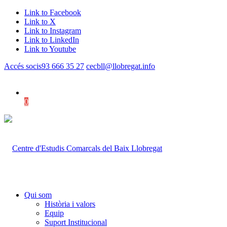
Link to Facebook
Link to X
Link to Instagram
Link to LinkedIn
Link to Youtube
Accés socis
93 666 35 27
cecbll@llobregat.info
0
Shopping Cart
Qui som
Història i valors
Equip
Suport Institucional