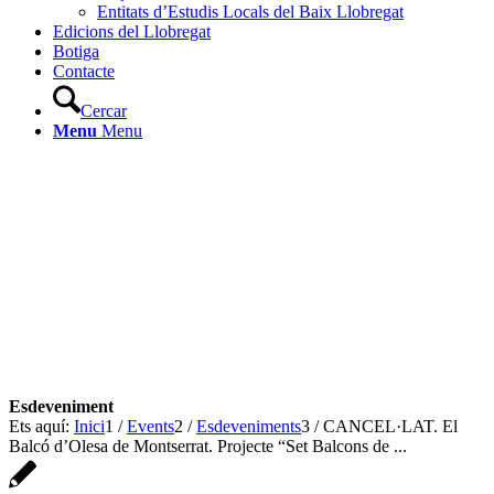
Entitats d’Estudis Locals del Baix Llobregat
Edicions del Llobregat
Botiga
Contacte
Cercar
Menu
Menu
Ets aquí:
Inici
1
/
Events
2
/
Esdeveniments
3
/
CANCEL·LAT. El
Balcó d’Olesa de Montserrat. Projecte “Set Balcons de ...