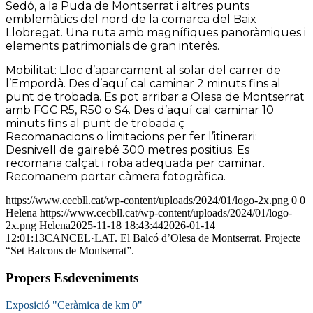
Sedó, a la Puda de Montserrat i altres punts
emblemàtics del nord de la comarca del Baix
Llobregat. Una ruta amb magnífiques panoràmiques i
elements patrimonials de gran interès.
Mobilitat:
Lloc d’aparcament al solar del carrer de
l’Empordà. Des d’aquí cal caminar 2 minuts fins al
punt de trobada. Es pot arribar a Olesa de Montserrat
amb FGC R5, R50 o S4. Des d’aquí cal caminar 10
minuts fins al punt de trobada.ç
Recomanacions o limitacions per fer l’itinerari:
Desnivell de gairebé 300 metres positius. Es
recomana calçat i roba adequada per caminar.
Recomanem portar càmera fotogràfica.
https://www.cecbll.cat/wp-content/uploads/2024/01/logo-2x.png
0
0
Helena
https://www.cecbll.cat/wp-content/uploads/2024/01/logo-
2x.png
Helena
2025-11-18 18:43:44
2026-01-14
12:01:13
CANCEL·LAT. El Balcó d’Olesa de Montserrat. Projecte
“Set Balcons de Montserrat”.
Propers Esdeveniments
Exposició "Ceràmica de km 0"