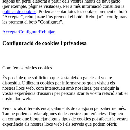
segons un perfil elaborat a partir dels vostres hàbits de navegació
(per exemple, pàgines visitades). Per a més informació consulteu la
política de cookies
. Podeu acceptar totes les cookies prement el botó
"Acceptar", rebutjar-ne l’ús prement el botó "Rebutjar" i configurar-
les prement el botó "Configurar".
Acceptar
Configurar
Rebutjar
Configuració de cookies i privadesa
Com fem servir les cookies
És possible que sol·licitem que s'estableixin galetes al vostre
dispositiu. Utilitzem cookies per informar-nos quan visiteu els
nostres llocs web, com interactueu amb nosaltres, per enriquir la
vostra experiència d'usuari i per personalitzar la vostra relació amb el
nostre lloc web.
Feu clic als diferents encapçalaments de categoria per saber-ne més.
També podeu canviar algunes de les vostres preferències. Tingueu
en compte que bloquejar alguns tipus de cookies pot afectar la vostra
experiència als nostres llocs web i els serveis que podem oferir.