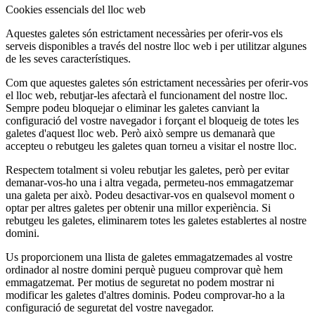
Cookies essencials del lloc web
Aquestes galetes són estrictament necessàries per oferir-vos els
serveis disponibles a través del nostre lloc web i per utilitzar algunes
de les seves característiques.
Com que aquestes galetes són estrictament necessàries per oferir-vos
el lloc web, rebutjar-les afectarà el funcionament del nostre lloc.
Sempre podeu bloquejar o eliminar les galetes canviant la
configuració del vostre navegador i forçant el bloqueig de totes les
galetes d'aquest lloc web. Però això sempre us demanarà que
accepteu o rebutgeu les galetes quan torneu a visitar el nostre lloc.
Respectem totalment si voleu rebutjar les galetes, però per evitar
demanar-vos-ho una i altra vegada, permeteu-nos emmagatzemar
una galeta per això. Podeu desactivar-vos en qualsevol moment o
optar per altres galetes per obtenir una millor experiència. Si
rebutgeu les galetes, eliminarem totes les galetes establertes al nostre
domini.
Us proporcionem una llista de galetes emmagatzemades al vostre
ordinador al nostre domini perquè pugueu comprovar què hem
emmagatzemat. Per motius de seguretat no podem mostrar ni
modificar les galetes d'altres dominis. Podeu comprovar-ho a la
configuració de seguretat del vostre navegador.