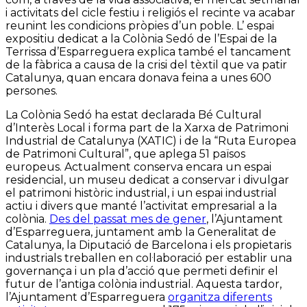
i activitats del cicle festiu i religiós el recinte va acabar
reunint les condicions pròpies d’un poble. L’ espai
expositiu dedicat a la Colònia Sedó de l’Espai de la
Terrissa d’Esparreguera explica també el tancament
de la fàbrica a causa de la crisi del tèxtil que va patir
Catalunya, quan encara donava feina a unes 600
persones.
La Colònia Sedó ha estat declarada Bé Cultural
d’Interès Local i forma part de la Xarxa de Patrimoni
Industrial de Catalunya (XATIC) i de la “Ruta Europea
de Patrimoni Cultural”, que aplega 51 països
europeus. Actualment conserva encara un espai
residencial, un museu dedicat a conservar i divulgar
el patrimoni històric industrial, i un espai industrial
actiu i divers que manté l’activitat empresarial a la
colònia.
Des del passat mes de gener
, l’Ajuntament
d’Esparreguera, juntament amb la Generalitat de
Catalunya, la Diputació de Barcelona i els propietaris
industrials treballen en col·laboració per establir una
governança i un pla d’acció que permeti definir el
futur de l’antiga colònia industrial. Aquesta tardor,
l’Ajuntament d’Esparreguera
organitza diferents