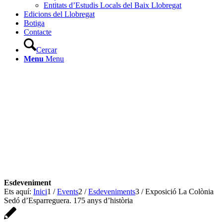
Entitats d’Estudis Locals del Baix Llobregat
Edicions del Llobregat
Botiga
Contacte
Cercar
Menu
Menu
Ets aquí:
Inici
1
/
Events
2
/
Esdeveniments
3
/
Exposició La Colònia
Sedó d’Esparreguera. 175 anys d’història