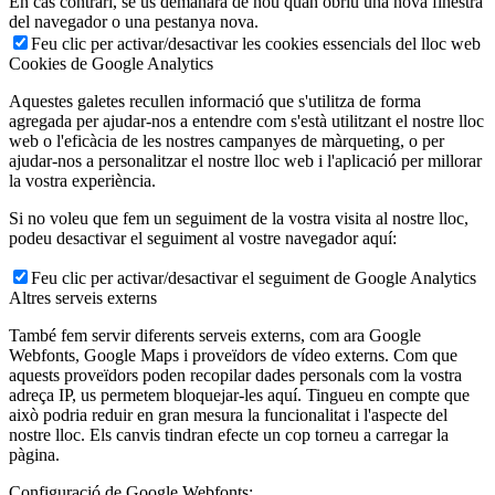
En cas contrari, se us demanarà de nou quan obriu una nova finestra
del navegador o una pestanya nova.
Feu clic per activar/desactivar les cookies essencials del lloc web
Cookies de Google Analytics
Aquestes galetes recullen informació que s'utilitza de forma
agregada per ajudar-nos a entendre com s'està utilitzant el nostre lloc
web o l'eficàcia de les nostres campanyes de màrqueting, o per
ajudar-nos a personalitzar el nostre lloc web i l'aplicació per millorar
la vostra experiència.
Si no voleu que fem un seguiment de la vostra visita al nostre lloc,
podeu desactivar el seguiment al vostre navegador aquí:
Feu clic per activar/desactivar el seguiment de Google Analytics
Altres serveis externs
També fem servir diferents serveis externs, com ara Google
Webfonts, Google Maps i proveïdors de vídeo externs. Com que
aquests proveïdors poden recopilar dades personals com la vostra
adreça IP, us permetem bloquejar-les aquí. Tingueu en compte que
això podria reduir en gran mesura la funcionalitat i l'aspecte del
nostre lloc. Els canvis tindran efecte un cop torneu a carregar la
pàgina.
Configuració de Google Webfonts: