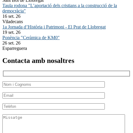
Sant Boi de Llobregat
Taula rodona "L’aportació dels cristians a la construcció de la
democràcia"
16 set. 26
Viladecans
1a Jornada d’Història i Patrimoni - El Prat de Llobregat
19 set. 26
Ponència "Ceràmica de KM0"
26 set. 26
Esparreguera
Contacta amb nosaltres