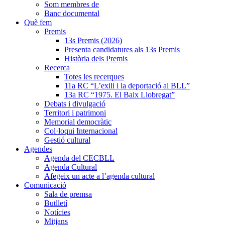
Som membres de
Banc documental
Què fem
Premis
13s Premis (2026)
Presenta candidatures als 13s Premis
Història dels Premis
Recerca
Totes les recerques
11a RC “L’exili i la deportació al BLL”
13a RC “1975. El Baix Llobregat”
Debats i divulgació
Territori i patrimoni
Memorial democràtic
Col·loqui Internacional
Gestió cultural
Agendes
Agenda del CECBLL
Agenda Cultural
Afegeix un acte a l’agenda cultural
Comunicació
Sala de premsa
Butlletí
Notícies
Mitjans