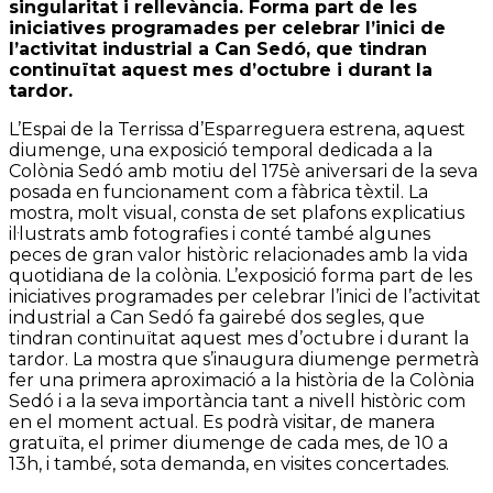
singularitat i rellevància. Forma part de les
iniciatives programades per celebrar l’inici de
l’activitat industrial a Can Sedó, que tindran
continuïtat aquest mes d’octubre i durant la
tardor.
L’Espai de la Terrissa d’Esparreguera estrena, aquest
diumenge, una exposició temporal dedicada a la
Colònia Sedó amb motiu del 175è aniversari de la seva
posada en funcionament com a fàbrica tèxtil. La
mostra, molt visual, consta de set plafons explicatius
il·lustrats amb fotografies i conté també algunes
peces de gran valor històric relacionades amb la vida
quotidiana de la colònia. L’exposició forma part de les
iniciatives programades per celebrar l’inici de l’activitat
industrial a Can Sedó fa gairebé dos segles, que
tindran continuïtat aquest mes d’octubre i durant la
tardor. La mostra que s’inaugura diumenge permetrà
fer una primera aproximació a la història de la Colònia
Sedó i a la seva importància tant a nivell històric com
en el moment actual. Es podrà visitar, de manera
gratuïta, el primer diumenge de cada mes, de 10 a
13h, i també, sota demanda, en visites concertades.