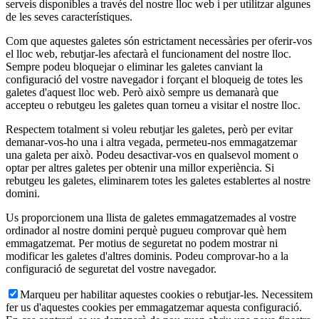
serveis disponibles a través del nostre lloc web i per utilitzar algunes
de les seves característiques.
Com que aquestes galetes són estrictament necessàries per oferir-vos
el lloc web, rebutjar-les afectarà el funcionament del nostre lloc.
Sempre podeu bloquejar o eliminar les galetes canviant la
configuració del vostre navegador i forçant el bloqueig de totes les
galetes d'aquest lloc web. Però això sempre us demanarà que
accepteu o rebutgeu les galetes quan torneu a visitar el nostre lloc.
Respectem totalment si voleu rebutjar les galetes, però per evitar
demanar-vos-ho una i altra vegada, permeteu-nos emmagatzemar
una galeta per això. Podeu desactivar-vos en qualsevol moment o
optar per altres galetes per obtenir una millor experiència. Si
rebutgeu les galetes, eliminarem totes les galetes establertes al nostre
domini.
Us proporcionem una llista de galetes emmagatzemades al vostre
ordinador al nostre domini perquè pugueu comprovar què hem
emmagatzemat. Per motius de seguretat no podem mostrar ni
modificar les galetes d'altres dominis. Podeu comprovar-ho a la
configuració de seguretat del vostre navegador.
Marqueu per habilitar aquestes cookies o rebutjar-les. Necessitem
fer us d'aquestes cookies per emmagatzemar aquesta configuració.