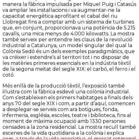
manera la fàbrica impulsada per Miquel Puig i Catasús
va ampliar les instal·lacions i va augmentar-ne la
capacitat energètica aprofitant el cabal del riu
Llobregat fins a comptar amb un sistema de turbines
que, en conjunt, proporcionava una potència de 5.215
cavalls, una mica menys de 4.000 kilowatts. La mostra
també serveix per entendre les claus de la revolució
industrial a Catalunya, un model singular del qual la
Colònia Sedó és un dels exemples paradigmàtics, que
va créixer i estendre’s al territori tot i no disposar de
les matèries primeres essencials en la indústria tèxtil
de la segona meitat del segle XIX: el carbó, el ferro i el
cotó.
Més enllà de la producció tèxtil, l’exposició també
il·lustra com la fàbrica esdevé una colònia industrial.
Com s’estableixen els primers habitatges a finals dels
anys 70 del segle XIX i com, a partir d’aquí, comencen
a desplegar-se serveis com ara botigues, fonda,
infermeria, església, escoles, teatre i biblioteca, fins al
moment de màxima ocupació amb 1330 persones
censades a la zona residencial. La mostra recull també
escenes de la vida quotidiana a la colònia i explica
com, a través de la vida associativa, el mercat setmanal