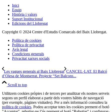
Inici
Equip
Història i valors
Suport Institucional
Edicions del Llobregat
Copyright © 2024 Centre d'Estudis Comarcals del Baix Llobregat.
Política de cookies
Política de privacitat
Avís legal
Condicions generals
Privacitat xarxes socials
Les vagues generals al Baix Llobregat
CANCEL·LAT. El Balcó
d’Olesa de Montserrat. Projecte “Set Balcons...
Scroll to top
Utilitzem cookies pròpies i de tercers per analitzar els nostres serveis
segons un perfil elaborat a partir dels vostres hàbits de navegació
(per exemple, pàgines visitades). Per a més informació consulteu la
política de cookies
. Podeu acceptar totes les cookies prement el botó
"Acceptar", rebutjar-ne l’ús prement el botó "Rebutjar" i configurar-