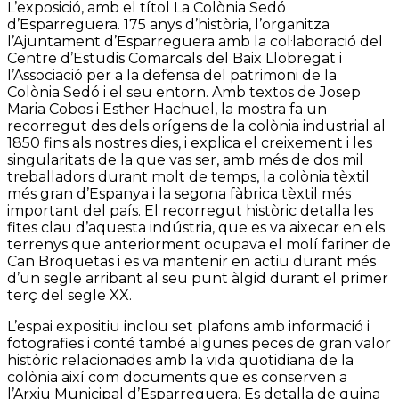
L’exposició, amb el títol La Colònia Sedó
d’Esparreguera. 175 anys d’història, l’organitza
l’Ajuntament d’Esparreguera amb la col·laboració del
Centre d’Estudis Comarcals del Baix Llobregat i
l’Associació per a la defensa del patrimoni de la
Colònia Sedó i el seu entorn. Amb textos de Josep
Maria Cobos i Esther Hachuel, la mostra fa un
recorregut des dels orígens de la colònia industrial al
1850 fins als nostres dies, i explica el creixement i les
singularitats de la que vas ser, amb més de dos mil
treballadors durant molt de temps, la colònia tèxtil
més gran d’Espanya i la segona fàbrica tèxtil més
important del país. El recorregut històric detalla les
fites clau d’aquesta indústria, que es va aixecar en els
terrenys que anteriorment ocupava el molí fariner de
Can Broquetas i es va mantenir en actiu durant més
d’un segle arribant al seu punt àlgid durant el primer
terç del segle XX.
L’espai expositiu inclou set plafons amb informació i
fotografies i conté també algunes peces de gran valor
històric relacionades amb la vida quotidiana de la
colònia així com documents que es conserven a
l’Arxiu Municipal d’Esparreguera. Es detalla de quina