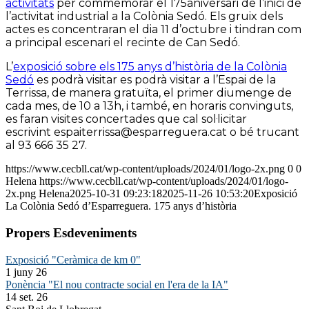
activitats
per commemorar el 175aniversari de l’inici de
l’activitat industrial a la Colònia Sedó. Els gruix dels
actes es concentraran el dia 11 d’octubre i tindran com
a principal escenari el recinte de Can Sedó.
L’
exposició sobre els 175 anys d’història de la Colònia
Sedó
es podrà visitar es podrà visitar a l’Espai de la
Terrissa, de manera gratuïta, el primer diumenge de
cada mes, de 10 a 13h, i també, en horaris convinguts,
es faran visites concertades que cal sol·licitar
escrivint espaiterrissa@esparreguera.cat o bé trucant
al 93 666 35 27.
https://www.cecbll.cat/wp-content/uploads/2024/01/logo-2x.png
0
0
Helena
https://www.cecbll.cat/wp-content/uploads/2024/01/logo-
2x.png
Helena
2025-10-31 09:23:18
2025-11-26 10:53:20
Exposició
La Colònia Sedó d’Esparreguera. 175 anys d’història
Propers Esdeveniments
Exposició "Ceràmica de km 0"
1 juny 26
Ponència "El nou contracte social en l'era de la IA"
14 set. 26