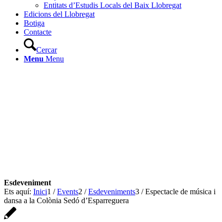
Entitats d’Estudis Locals del Baix Llobregat
Edicions del Llobregat
Botiga
Contacte
Cercar
Menu
Menu
Ets aquí:
Inici
1
/
Events
2
/
Esdeveniments
3
/
Espectacle de música i
dansa a la Colònia Sedó d’Esparreguera