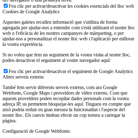
Feu clic per activar/desactivar les cookies essencials del lloc web
Cookies de Google Analytics
Aquestes galetes recullen informació que s'utilitza de forma
agregada per ajudar-nos a entendre com s'està utilitzant el nostre lloc
web o l'eficàcia de les nostres campanyes de màrqueting, o per
ajudar-nos a personalitzar el nostre lloc web i l'aplicació per millorar
la vostra experiència.
Si no voleu que fem un seguiment de la vostra visita al nostre lloc,
podeu desactivar el seguiment al vostre navegador aquí:
Feu clic per activar/desactivar el seguiment de Google Analytics
Altres serveis externs
També fem servir diferents serveis externs, com ara Google
Webfonts, Google Maps i proveïdors de vídeo externs. Com que
aquests proveïdors poden recopilar dades personals com la vostra
adreça IP, us permetem bloquejar-les aquí. Tingueu en compte que
això podria reduir en gran mesura la funcionalitat i l'aspecte del
nostre lloc. Els canvis tindran efecte un cop torneu a carregar la
pàgina.
Configuració de Google Webfonts: