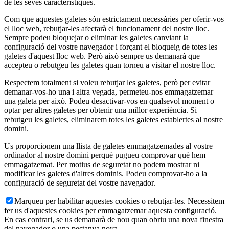
de les seves característiques.
Com que aquestes galetes són estrictament necessàries per oferir-vos
el lloc web, rebutjar-les afectarà el funcionament del nostre lloc.
Sempre podeu bloquejar o eliminar les galetes canviant la
configuració del vostre navegador i forçant el bloqueig de totes les
galetes d'aquest lloc web. Però això sempre us demanarà que
accepteu o rebutgeu les galetes quan torneu a visitar el nostre lloc.
Respectem totalment si voleu rebutjar les galetes, però per evitar
demanar-vos-ho una i altra vegada, permeteu-nos emmagatzemar
una galeta per això. Podeu desactivar-vos en qualsevol moment o
optar per altres galetes per obtenir una millor experiència. Si
rebutgeu les galetes, eliminarem totes les galetes establertes al nostre
domini.
Us proporcionem una llista de galetes emmagatzemades al vostre
ordinador al nostre domini perquè pugueu comprovar què hem
emmagatzemat. Per motius de seguretat no podem mostrar ni
modificar les galetes d'altres dominis. Podeu comprovar-ho a la
configuració de seguretat del vostre navegador.
Marqueu per habilitar aquestes cookies o rebutjar-les. Necessitem
fer us d'aquestes cookies per emmagatzemar aquesta configuració.
En cas contrari, se us demanarà de nou quan obriu una nova finestra
del navegador o una pestanya nova.