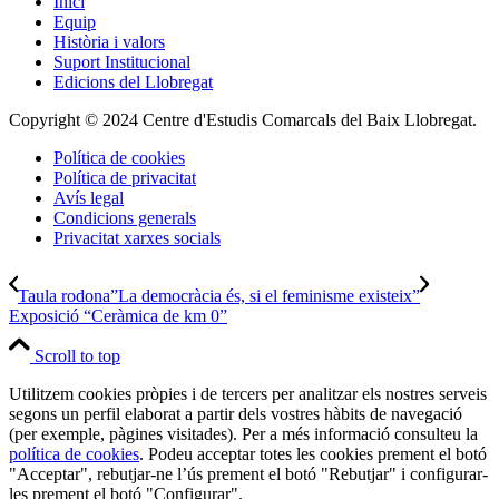
Inici
Equip
Història i valors
Suport Institucional
Edicions del Llobregat
Copyright © 2024 Centre d'Estudis Comarcals del Baix Llobregat.
Política de cookies
Política de privacitat
Avís legal
Condicions generals
Privacitat xarxes socials
Taula rodona”La democràcia és, si el feminisme existeix”
Exposició “Ceràmica de km 0”
Scroll to top
Utilitzem cookies pròpies i de tercers per analitzar els nostres serveis
segons un perfil elaborat a partir dels vostres hàbits de navegació
(per exemple, pàgines visitades). Per a més informació consulteu la
política de cookies
. Podeu acceptar totes les cookies prement el botó
"Acceptar", rebutjar-ne l’ús prement el botó "Rebutjar" i configurar-
les prement el botó "Configurar".