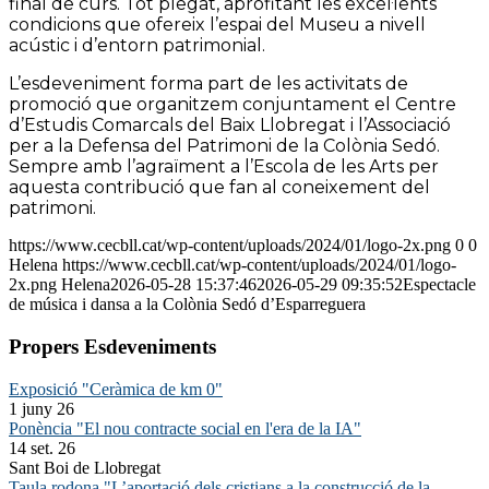
final de curs. Tot plegat, aprofitant les excel·lents
condicions que ofereix l’espai del Museu a nivell
acústic i d’entorn patrimonial.
L’esdeveniment forma part de les activitats de
promoció que organitzem conjuntament el Centre
d’Estudis Comarcals del Baix Llobregat i l’Associació
per a la Defensa del Patrimoni de la Colònia Sedó.
Sempre amb l’agraïment a l’Escola de les Arts per
aquesta contribució que fan al coneixement del
patrimoni.
https://www.cecbll.cat/wp-content/uploads/2024/01/logo-2x.png
0
0
Helena
https://www.cecbll.cat/wp-content/uploads/2024/01/logo-
2x.png
Helena
2026-05-28 15:37:46
2026-05-29 09:35:52
Espectacle
de música i dansa a la Colònia Sedó d’Esparreguera
Propers Esdeveniments
Exposició "Ceràmica de km 0"
1 juny 26
Ponència "El nou contracte social en l'era de la IA"
14 set. 26
Sant Boi de Llobregat
Taula rodona "L’aportació dels cristians a la construcció de la