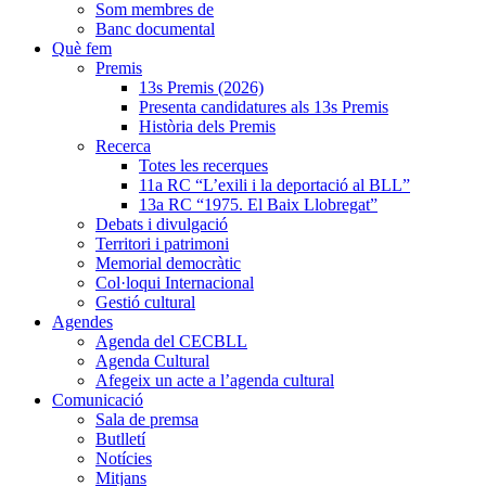
Som membres de
Banc documental
Què fem
Premis
13s Premis (2026)
Presenta candidatures als 13s Premis
Història dels Premis
Recerca
Totes les recerques
11a RC “L’exili i la deportació al BLL”
13a RC “1975. El Baix Llobregat”
Debats i divulgació
Territori i patrimoni
Memorial democràtic
Col·loqui Internacional
Gestió cultural
Agendes
Agenda del CECBLL
Agenda Cultural
Afegeix un acte a l’agenda cultural
Comunicació
Sala de premsa
Butlletí
Notícies
Mitjans