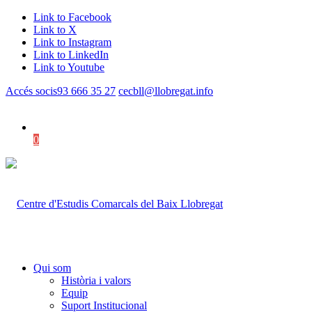
Link to Facebook
Link to X
Link to Instagram
Link to LinkedIn
Link to Youtube
Accés socis
93 666 35 27
cecbll@llobregat.info
0
Shopping Cart
Qui som
Història i valors
Equip
Suport Institucional