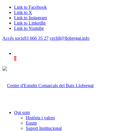
Link to Facebook
Link to X
Link to Instagram
Link to LinkedIn
Link to Youtube
Accés socis
93 666 35 27
cecbll@llobregat.info
0
Shopping Cart
Qui som
Història i valors
Equip
Suport Institucional