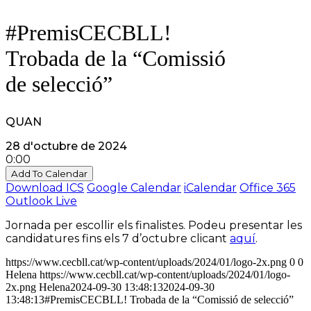
#PremisCECBLL!
Trobada de la “Comissió
de selecció”
QUAN
28 d'octubre de 2024
0:00
Add To Calendar
Download ICS
Google Calendar
iCalendar
Office 365
Outlook Live
Jornada per escollir els finalistes. Podeu presentar les
candidatures fins els 7 d’octubre clicant
aquí
.
https://www.cecbll.cat/wp-content/uploads/2024/01/logo-2x.png
0
0
Helena
https://www.cecbll.cat/wp-content/uploads/2024/01/logo-
2x.png
Helena
2024-09-30 13:48:13
2024-09-30
13:48:13
#PremisCECBLL! Trobada de la “Comissió de selecció”