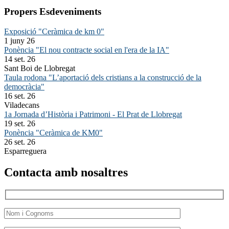
Propers Esdeveniments
Exposició "Ceràmica de km 0"
1 juny 26
Ponència "El nou contracte social en l'era de la IA"
14 set. 26
Sant Boi de Llobregat
Taula rodona "L’aportació dels cristians a la construcció de la
democràcia"
16 set. 26
Viladecans
1a Jornada d’Història i Patrimoni - El Prat de Llobregat
19 set. 26
Ponència "Ceràmica de KM0"
26 set. 26
Esparreguera
Contacta amb nosaltres