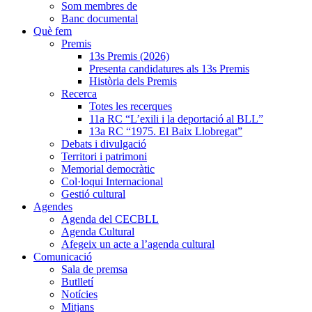
Som membres de
Banc documental
Què fem
Premis
13s Premis (2026)
Presenta candidatures als 13s Premis
Història dels Premis
Recerca
Totes les recerques
11a RC “L’exili i la deportació al BLL”
13a RC “1975. El Baix Llobregat”
Debats i divulgació
Territori i patrimoni
Memorial democràtic
Col·loqui Internacional
Gestió cultural
Agendes
Agenda del CECBLL
Agenda Cultural
Afegeix un acte a l’agenda cultural
Comunicació
Sala de premsa
Butlletí
Notícies
Mitjans