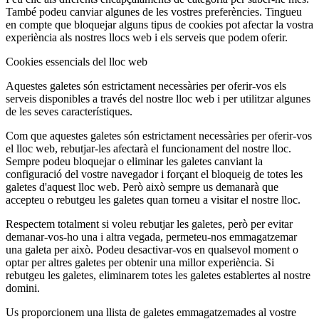
També podeu canviar algunes de les vostres preferències. Tingueu
en compte que bloquejar alguns tipus de cookies pot afectar la vostra
experiència als nostres llocs web i els serveis que podem oferir.
Cookies essencials del lloc web
Aquestes galetes són estrictament necessàries per oferir-vos els
serveis disponibles a través del nostre lloc web i per utilitzar algunes
de les seves característiques.
Com que aquestes galetes són estrictament necessàries per oferir-vos
el lloc web, rebutjar-les afectarà el funcionament del nostre lloc.
Sempre podeu bloquejar o eliminar les galetes canviant la
configuració del vostre navegador i forçant el bloqueig de totes les
galetes d'aquest lloc web. Però això sempre us demanarà que
accepteu o rebutgeu les galetes quan torneu a visitar el nostre lloc.
Respectem totalment si voleu rebutjar les galetes, però per evitar
demanar-vos-ho una i altra vegada, permeteu-nos emmagatzemar
una galeta per això. Podeu desactivar-vos en qualsevol moment o
optar per altres galetes per obtenir una millor experiència. Si
rebutgeu les galetes, eliminarem totes les galetes establertes al nostre
domini.
Us proporcionem una llista de galetes emmagatzemades al vostre