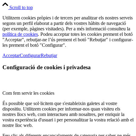
Scroll to top
Utilitzem cookies pròpies i de tercers per analitzar els nostres serveis
segons un perfil elaborat a partir dels vostres hàbits de navegació
(per exemple, pàgines visitades). Per a més informació consulteu la
política de cookies
. Podeu acceptar totes les cookies prement el botó
"Acceptar", rebutjar-ne l’ús prement el botó "Rebutjar" i configurar-
les prement el botó "Configurar".
Acceptar
Configurar
Rebutjar
Configuració de cookies i privadesa
Com fem servir les cookies
És possible que sol·licitem que s'estableixin galetes al vostre
dispositiu. Utilitzem cookies per informar-nos quan visiteu els
nostres llocs web, com interactueu amb nosaltres, per enriquir la
vostra experiència d'usuari i per personalitzar la vostra relació amb el
nostre lloc web.
Feu clic als diferents encapçalaments de categoria per saber-ne més.