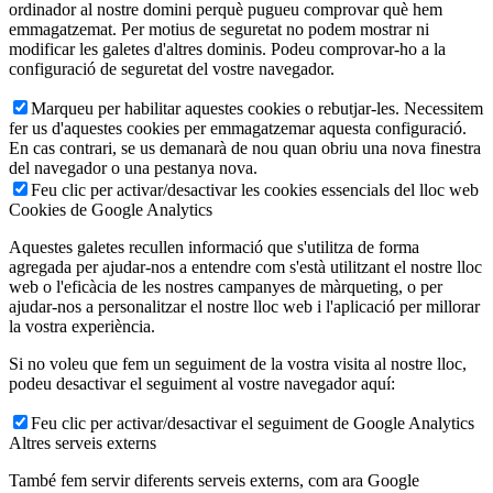
ordinador al nostre domini perquè pugueu comprovar què hem
emmagatzemat. Per motius de seguretat no podem mostrar ni
modificar les galetes d'altres dominis. Podeu comprovar-ho a la
configuració de seguretat del vostre navegador.
Marqueu per habilitar aquestes cookies o rebutjar-les. Necessitem
fer us d'aquestes cookies per emmagatzemar aquesta configuració.
En cas contrari, se us demanarà de nou quan obriu una nova finestra
del navegador o una pestanya nova.
Feu clic per activar/desactivar les cookies essencials del lloc web
Cookies de Google Analytics
Aquestes galetes recullen informació que s'utilitza de forma
agregada per ajudar-nos a entendre com s'està utilitzant el nostre lloc
web o l'eficàcia de les nostres campanyes de màrqueting, o per
ajudar-nos a personalitzar el nostre lloc web i l'aplicació per millorar
la vostra experiència.
Si no voleu que fem un seguiment de la vostra visita al nostre lloc,
podeu desactivar el seguiment al vostre navegador aquí:
Feu clic per activar/desactivar el seguiment de Google Analytics
Altres serveis externs
També fem servir diferents serveis externs, com ara Google