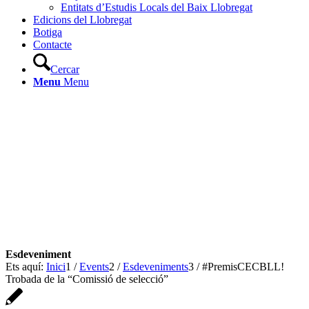
Entitats d’Estudis Locals del Baix Llobregat
Edicions del Llobregat
Botiga
Contacte
Cercar
Menu
Menu
Ets aquí:
Inici
1
/
Events
2
/
Esdeveniments
3
/
#PremisCECBLL!
Trobada de la “Comissió de selecció”