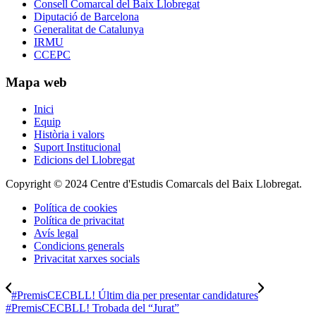
Consell Comarcal del Baix Llobregat
Diputació de Barcelona
Generalitat de Catalunya
IRMU
CCEPC
Mapa web
Inici
Equip
Història i valors
Suport Institucional
Edicions del Llobregat
Copyright © 2024 Centre d'Estudis Comarcals del Baix Llobregat.
Política de cookies
Política de privacitat
Avís legal
Condicions generals
Privacitat xarxes socials
#PremisCECBLL! Últim dia per presentar candidatures
#PremisCECBLL! Trobada del “Jurat”