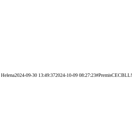
Helena
2024-09-30 13:49:37
2024-10-09 08:27:23
#PremisCECBLL!