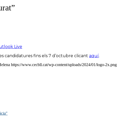
rat”
tlook Live
s candidatures fins els 7 d’octubre clicant
aquí
.
Helena
https://www.cecbll.cat/wp-content/uploads/2024/01/logo-2x.png
àcia"