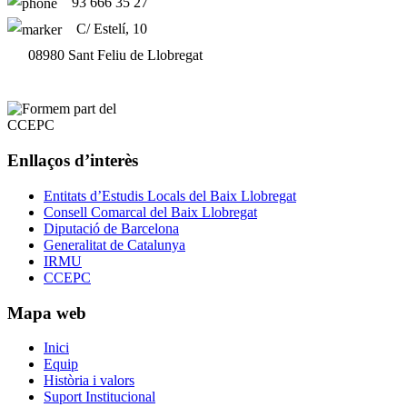
93 666 35 27
C/ Estelí, 10
08980 Sant Feliu de Llobregat
Enllaços d’interès
Entitats d’Estudis Locals del Baix Llobregat
Consell Comarcal del Baix Llobregat
Diputació de Barcelona
Generalitat de Catalunya
IRMU
CCEPC
Mapa web
Inici
Equip
Història i valors
Suport Institucional