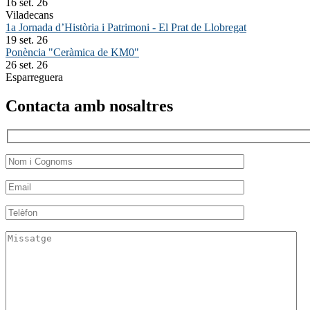
16 set. 26
Viladecans
1a Jornada d’Història i Patrimoni - El Prat de Llobregat
19 set. 26
Ponència "Ceràmica de KM0"
26 set. 26
Esparreguera
Contacta amb nosaltres