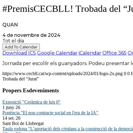
#PremisCECBLL! Trobada del “Ju
QUAN
4 de novembre de 2024
Tot el dia
Add To Calendar
Download ICS
Google Calendar
iCalendar
Office 365
Ou
Jornada per escollir els guanyadors. Podeu presentar le
https://www.cecbll.cat/wp-content/uploads/2024/01/logo-2x.png
0
0
Trobada del “Jurat”
Propers Esdeveniments
Exposició "Ceràmica de km 0"
1 juny 26
Ponència "El nou contracte social en l'era de la IA"
14 set. 26
Sant Boi de Llobregat
Taula rodona "L’aportació dels cristians a la construcció de la democr