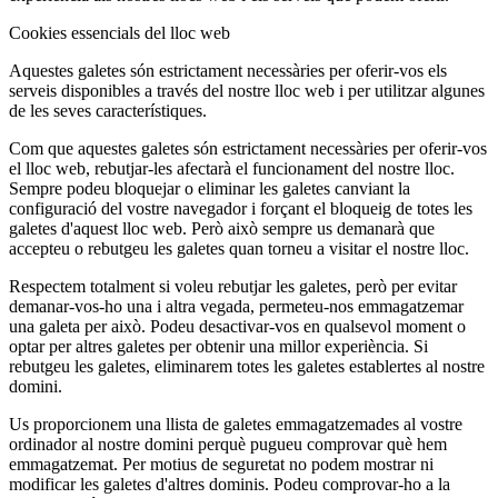
Cookies essencials del lloc web
Aquestes galetes són estrictament necessàries per oferir-vos els
serveis disponibles a través del nostre lloc web i per utilitzar algunes
de les seves característiques.
Com que aquestes galetes són estrictament necessàries per oferir-vos
el lloc web, rebutjar-les afectarà el funcionament del nostre lloc.
Sempre podeu bloquejar o eliminar les galetes canviant la
configuració del vostre navegador i forçant el bloqueig de totes les
galetes d'aquest lloc web. Però això sempre us demanarà que
accepteu o rebutgeu les galetes quan torneu a visitar el nostre lloc.
Respectem totalment si voleu rebutjar les galetes, però per evitar
demanar-vos-ho una i altra vegada, permeteu-nos emmagatzemar
una galeta per això. Podeu desactivar-vos en qualsevol moment o
optar per altres galetes per obtenir una millor experiència. Si
rebutgeu les galetes, eliminarem totes les galetes establertes al nostre
domini.
Us proporcionem una llista de galetes emmagatzemades al vostre
ordinador al nostre domini perquè pugueu comprovar què hem
emmagatzemat. Per motius de seguretat no podem mostrar ni
modificar les galetes d'altres dominis. Podeu comprovar-ho a la