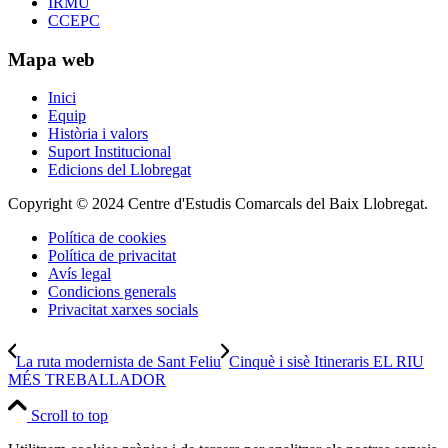
IRMU
CCEPC
Mapa web
Inici
Equip
Història i valors
Suport Institucional
Edicions del Llobregat
Copyright © 2024 Centre d'Estudis Comarcals del Baix Llobregat.
Política de cookies
Política de privacitat
Avís legal
Condicions generals
Privacitat xarxes socials
La ruta modernista de Sant Feliu
Cinquè i sisè Itineraris EL RIU
MÉS TREBALLADOR
Scroll to top