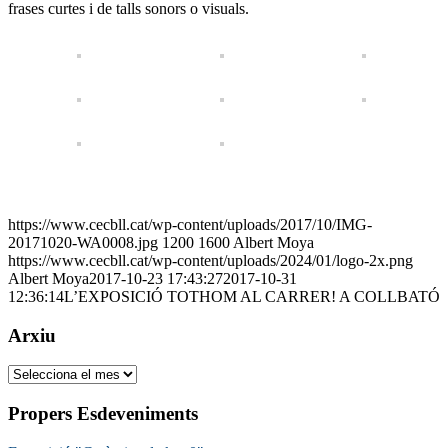
frases curtes i de talls sonors o visuals.
https://www.cecbll.cat/wp-content/uploads/2017/10/IMG-
20171020-WA0008.jpg
1200
1600
Albert Moya
https://www.cecbll.cat/wp-content/uploads/2024/01/logo-2x.png
Albert Moya
2017-10-23 17:43:27
2017-10-31
12:36:14
L’EXPOSICIÓ TOTHOM AL CARRER! A COLLBATÓ
Arxiu
Arxiu
Propers Esdeveniments