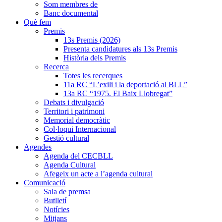
Som membres de
Banc documental
Què fem
Premis
13s Premis (2026)
Presenta candidatures als 13s Premis
Història dels Premis
Recerca
Totes les recerques
11a RC “L’exili i la deportació al BLL”
13a RC “1975. El Baix Llobregat”
Debats i divulgació
Territori i patrimoni
Memorial democràtic
Col·loqui Internacional
Gestió cultural
Agendes
Agenda del CECBLL
Agenda Cultural
Afegeix un acte a l’agenda cultural
Comunicació
Sala de premsa
Butlletí
Notícies
Mitjans