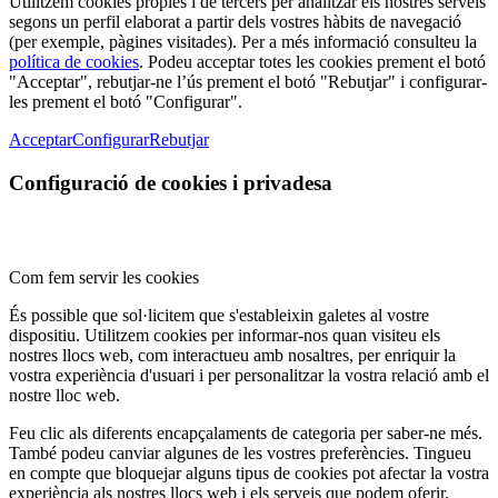
Utilitzem cookies pròpies i de tercers per analitzar els nostres serveis
segons un perfil elaborat a partir dels vostres hàbits de navegació
(per exemple, pàgines visitades). Per a més informació consulteu la
política de cookies
. Podeu acceptar totes les cookies prement el botó
"Acceptar", rebutjar-ne l’ús prement el botó "Rebutjar" i configurar-
les prement el botó "Configurar".
Acceptar
Configurar
Rebutjar
Configuració de cookies i privadesa
Com fem servir les cookies
És possible que sol·licitem que s'estableixin galetes al vostre
dispositiu. Utilitzem cookies per informar-nos quan visiteu els
nostres llocs web, com interactueu amb nosaltres, per enriquir la
vostra experiència d'usuari i per personalitzar la vostra relació amb el
nostre lloc web.
Feu clic als diferents encapçalaments de categoria per saber-ne més.
També podeu canviar algunes de les vostres preferències. Tingueu
en compte que bloquejar alguns tipus de cookies pot afectar la vostra
experiència als nostres llocs web i els serveis que podem oferir.