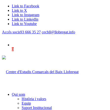
Link to Facebook
Link to X
Link to Instagram
Link to LinkedIn
Link to Youtube
Accés socis
93 666 35 27
cecbll@llobregat.info
0
Shopping Cart
Qui som
Història i valors
Equip
Suport Institucional