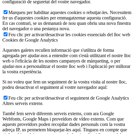
configuració de seguretat del vostre navegador.
Marqueu per habilitar aquestes cookies o rebutjar-les. Necessitem
fer us d'aquestes cookies per emmagatzemar aquesta configuració.
En cas contrari, se us demanarà de nou quan obriu una nova finestra
del navegador o una pestanya nova.
Feu clic per activar/desactivar les cookies essencials del lloc web
Cookies de Google Analytics
Aquestes galetes recullen informació que s'utilitza de forma
agregada per ajudar-nos a entendre com s'està utilitzant el nostre lloc
web o l'eficàcia de les nostres campanyes de màrqueting, o per
ajudar-nos a personalitzar el nostre lloc web i l'aplicació per millorar
la vostra experiència.
Si no voleu que fem un seguiment de la vostra visita al nostre lloc,
podeu desactivar el seguiment al vostre navegador aquí:
Feu clic per activar/desactivar el seguiment de Google Analytics
Altres serveis externs
També fem servir diferents serveis externs, com ara Google
Webfonts, Google Maps i proveïdors de vídeo externs. Com que
aquests proveïdors poden recopilar dades personals com la vostra
adreça IP, us permetem bloquejar-les aquí. Tingueu en compte que