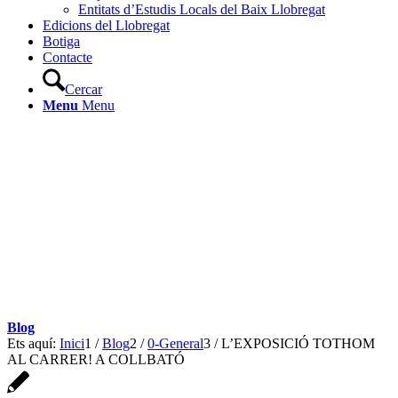
Entitats d’Estudis Locals del Baix Llobregat
Edicions del Llobregat
Botiga
Contacte
Cercar
Menu
Menu
Blog
Ets aquí:
Inici
1
/
Blog
2
/
0-General
3
/
L’EXPOSICIÓ TOTHOM
AL CARRER! A COLLBATÓ