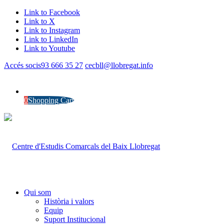
Link to Facebook
Link to X
Link to Instagram
Link to LinkedIn
Link to Youtube
Accés socis
93 666 35 27
cecbll@llobregat.info
0
Shopping Cart
Qui som
Història i valors
Equip
Suport Institucional