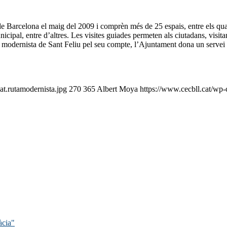
 de Barcelona el maig del 2009 i comprèn més de 25 espais, entre els qu
icipal, entre d’altres. Les visites guiades permeten als ciutadans, visitan
ni modernista de Sant Feliu pel seu compte, l’Ajuntament dona un servei d
at.rutamodernista.jpg
270
365
Albert Moya
https://www.cecbll.cat/wp
àcia"