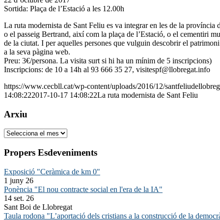
Sortida: Plaça de l’Estació a les 12.00h
La ruta modernista de Sant Feliu es va integrar en les de la província
o el passeig Bertrand, així com la plaça de l’Estació, o el cementiri mun
de la ciutat. I per aquelles persones que vulguin descobrir el patrimo
a la seva pàgina web.
Preu: 3€/persona. La visita surt si hi ha un mínim de 5 inscripcions)
Inscripcions: de 10 a 14h al 93 666 35 27, visitespf@llobregat.info
https://www.cecbll.cat/wp-content/uploads/2016/12/santfeliudellobreg
14:08:22
2017-10-17 14:08:22
La ruta modernista de Sant Feliu
Arxiu
Arxiu
Propers Esdeveniments
Exposició "Ceràmica de km 0"
1 juny 26
Ponència "El nou contracte social en l'era de la IA"
14 set. 26
Sant Boi de Llobregat
Taula rodona "L’aportació dels cristians a la construcció de la democr