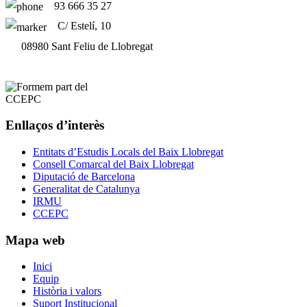
93 666 35 27
C/ Estelí, 10
08980 Sant Feliu de Llobregat
Enllaços d’interès
Entitats d’Estudis Locals del Baix Llobregat
Consell Comarcal del Baix Llobregat
Diputació de Barcelona
Generalitat de Catalunya
IRMU
CCEPC
Mapa web
Inici
Equip
Història i valors
Suport Institucional