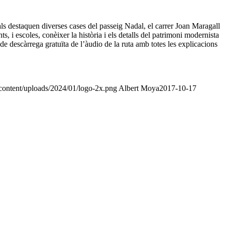
als destaquen diverses cases del passeig Nadal, el carrer Joan Maragall
ts, i escol
es, conèixer la història i els detalls del patrimoni modernista
e descàrrega gratuïta de l’àudio de la ruta amb totes les explicacions
-content/uploads/2024/01/logo-2x.png
Albert Moya
2017-10-17