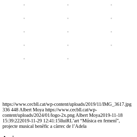
https://www.cecbll.cat/wp-content/uploads/2019/11/IMG_3617.jpg
336
448
Albert Moya
https://www.cecbll.cat/wp-
content/uploads/2024/01/logo-2x.png
Albert Moya
2019-11-18
15:39:22
2019-11-29 12:41:15
lluiRL’art “Música en femení”,
projecte musical benèfic a càrrec de l’Adela