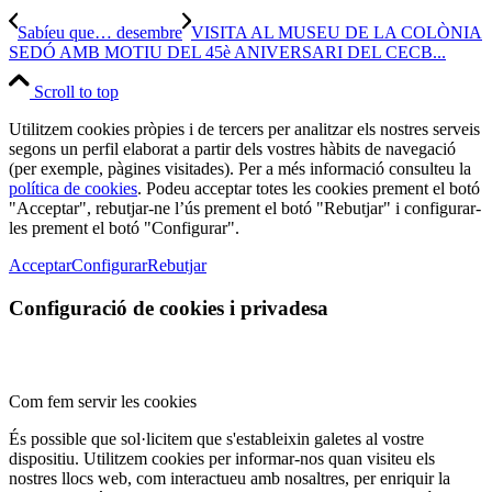
Sabíeu que… desembre
VISITA AL MUSEU DE LA COLÒNIA
SEDÓ AMB MOTIU DEL 45è ANIVERSARI DEL CECB...
Scroll to top
Utilitzem cookies pròpies i de tercers per analitzar els nostres serveis
segons un perfil elaborat a partir dels vostres hàbits de navegació
(per exemple, pàgines visitades). Per a més informació consulteu la
política de cookies
. Podeu acceptar totes les cookies prement el botó
"Acceptar", rebutjar-ne l’ús prement el botó "Rebutjar" i configurar-
les prement el botó "Configurar".
Acceptar
Configurar
Rebutjar
Configuració de cookies i privadesa
Com fem servir les cookies
És possible que sol·licitem que s'estableixin galetes al vostre
dispositiu. Utilitzem cookies per informar-nos quan visiteu els
nostres llocs web, com interactueu amb nosaltres, per enriquir la