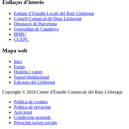
Enllaços d’interès
Entitats d’Estudis Locals del Baix Llobregat
Consell Comarcal del Baix Llobregat
Diputació de Barcelona
Generalitat de Catalunya
IRMU
CCEPC
Mapa web
Inici
Equip
Història i valors
Suport Institucional
Edicions del Llobregat
Copyright © 2024 Centre d'Estudis Comarcals del Baix Llobregat.
Política de cookies
Política de privacitat
Avís legal
Condicions generals
Privacitat xarxes socials