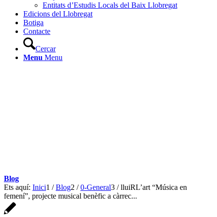
Entitats d’Estudis Locals del Baix Llobregat
Edicions del Llobregat
Botiga
Contacte
Cercar
Menu
Menu
Blog
Ets aquí:
Inici
1
/
Blog
2
/
0-General
3
/
lluiRL’art “Música en
femení”, projecte musical benèfic a càrrec...