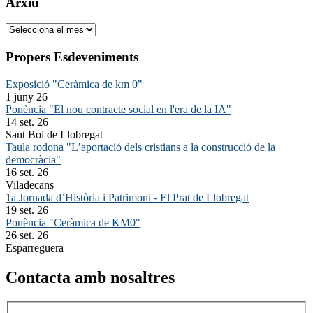
Arxiu
Arxiu
Propers Esdeveniments
Exposició "Ceràmica de km 0"
1 juny 26
Ponència "El nou contracte social en l'era de la IA"
14 set. 26
Sant Boi de Llobregat
Taula rodona "L’aportació dels cristians a la construcció de la
democràcia"
16 set. 26
Viladecans
1a Jornada d’Història i Patrimoni - El Prat de Llobregat
19 set. 26
Ponència "Ceràmica de KM0"
26 set. 26
Esparreguera
Contacta amb nosaltres