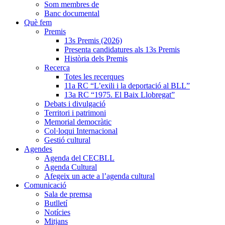
Som membres de
Banc documental
Què fem
Premis
13s Premis (2026)
Presenta candidatures als 13s Premis
Història dels Premis
Recerca
Totes les recerques
11a RC “L’exili i la deportació al BLL”
13a RC “1975. El Baix Llobregat”
Debats i divulgació
Territori i patrimoni
Memorial democràtic
Col·loqui Internacional
Gestió cultural
Agendes
Agenda del CECBLL
Agenda Cultural
Afegeix un acte a l’agenda cultural
Comunicació
Sala de premsa
Butlletí
Notícies
Mitjans