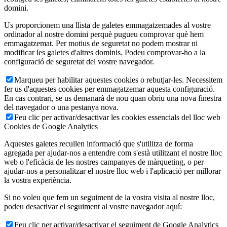
domini.
Us proporcionem una llista de galetes emmagatzemades al vostre
ordinador al nostre domini perquè pugueu comprovar què hem
emmagatzemat. Per motius de seguretat no podem mostrar ni
modificar les galetes d'altres dominis. Podeu comprovar-ho a la
configuració de seguretat del vostre navegador.
Marqueu per habilitar aquestes cookies o rebutjar-les. Necessitem
fer us d'aquestes cookies per emmagatzemar aquesta configuració.
En cas contrari, se us demanarà de nou quan obriu una nova finestra
del navegador o una pestanya nova.
Feu clic per activar/desactivar les cookies essencials del lloc web
Cookies de Google Analytics
Aquestes galetes recullen informació que s'utilitza de forma
agregada per ajudar-nos a entendre com s'està utilitzant el nostre lloc
web o l'eficàcia de les nostres campanyes de màrqueting, o per
ajudar-nos a personalitzar el nostre lloc web i l'aplicació per millorar
la vostra experiència.
Si no voleu que fem un seguiment de la vostra visita al nostre lloc,
podeu desactivar el seguiment al vostre navegador aquí:
Feu clic per activar/desactivar el seguiment de Google Analytics