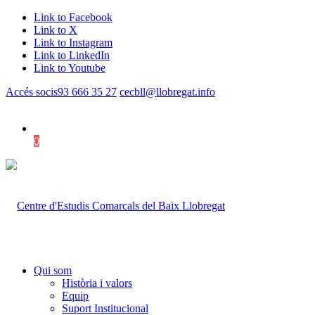
Link to Facebook
Link to X
Link to Instagram
Link to LinkedIn
Link to Youtube
Accés socis
93 666 35 27
cecbll@llobregat.info
0
Shopping Cart
Qui som
Història i valors
Equip
Suport Institucional