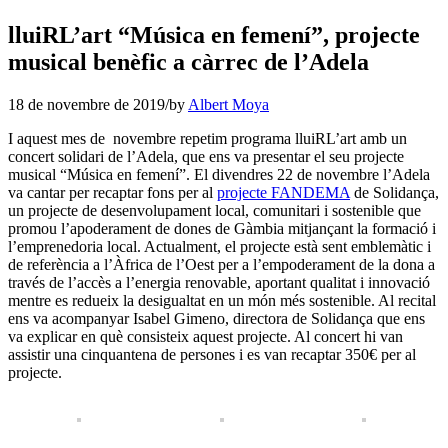
lluiRL’art “Música en femení”, projecte
musical benèfic a càrrec de l’Adela
18 de novembre de 2019
/
by
Albert Moya
I aquest mes de novembre repetim programa lluiRL’art amb un
concert solidari de l’Adela, que ens va presentar el seu projecte
musical “Música en femení”. El divendres 22 de novembre l’Adela
va cantar per recaptar fons per al
projecte FANDEMA
de Solidança,
un projecte de desenvolupament local, comunitari i sostenible que
promou l’apoderament de dones de Gàmbia mitjançant la formació i
l’emprenedoria local. Actualment, el projecte està sent emblemàtic i
de referència a l’Àfrica de l’Oest per a l’empoderament de la dona a
través de l’accès a l’energia renovable, aportant qualitat i innovació
mentre es redueix la desigualtat en un món més sostenible. Al recital
ens va acompanyar Isabel Gimeno, directora de Solidança que ens
va explicar en què consisteix aquest projecte. Al concert hi van
assistir una cinquantena de persones i es van recaptar 350€ per al
projecte.