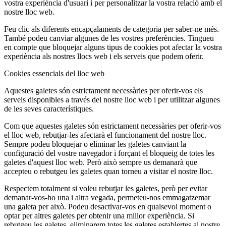
vostra experiència d'usuari i per personalitzar la vostra relació amb el
nostre lloc web.
Feu clic als diferents encapçalaments de categoria per saber-ne més.
També podeu canviar algunes de les vostres preferències. Tingueu
en compte que bloquejar alguns tipus de cookies pot afectar la vostra
experiència als nostres llocs web i els serveis que podem oferir.
Cookies essencials del lloc web
Aquestes galetes són estrictament necessàries per oferir-vos els
serveis disponibles a través del nostre lloc web i per utilitzar algunes
de les seves característiques.
Com que aquestes galetes són estrictament necessàries per oferir-vos
el lloc web, rebutjar-les afectarà el funcionament del nostre lloc.
Sempre podeu bloquejar o eliminar les galetes canviant la
configuració del vostre navegador i forçant el bloqueig de totes les
galetes d'aquest lloc web. Però això sempre us demanarà que
accepteu o rebutgeu les galetes quan torneu a visitar el nostre lloc.
Respectem totalment si voleu rebutjar les galetes, però per evitar
demanar-vos-ho una i altra vegada, permeteu-nos emmagatzemar
una galeta per això. Podeu desactivar-vos en qualsevol moment o
optar per altres galetes per obtenir una millor experiència. Si
rebutgeu les galetes, eliminarem totes les galetes establertes al nostre