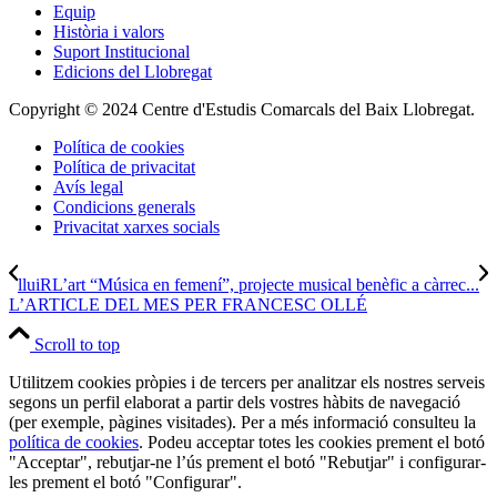
Equip
Història i valors
Suport Institucional
Edicions del Llobregat
Copyright © 2024 Centre d'Estudis Comarcals del Baix Llobregat.
Política de cookies
Política de privacitat
Avís legal
Condicions generals
Privacitat xarxes socials
lluiRL’art “Música en femení”, projecte musical benèfic a càrrec...
L’ARTICLE DEL MES PER FRANCESC OLLÉ
Scroll to top
Utilitzem cookies pròpies i de tercers per analitzar els nostres serveis
segons un perfil elaborat a partir dels vostres hàbits de navegació
(per exemple, pàgines visitades). Per a més informació consulteu la
política de cookies
. Podeu acceptar totes les cookies prement el botó
"Acceptar", rebutjar-ne l’ús prement el botó "Rebutjar" i configurar-
les prement el botó "Configurar".