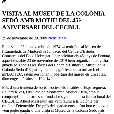
VISITA AL MUSEU DE LA COLÒNIA
SEDÓ AMB MOTIU DEL 45è
ANIVERSARI DEL CECBLL
25 de novembre de 2019
/
by
Neus Ribas
El dissabte 23 de novembre de 1974 va tenir lloc al Museu de
l’Enrajolada de Martorell la fundació del Centre d’Estudis
Comarcals del Baix Llobregat. I per celebrar els 45 anys de l’entitat,
aquest dissabte 23 de novembre de 2019 hem organitzat una visita
guiada pels socis i les sòcies del Centre d’Estudis al Museu de la
Colònia Sedó d’Esparreguera que, gràcies a un acord amb el
mNACTEC, estem gestionant l’obertura del museu els dissabtes,
diumenges i festius de 10 a 14 h.
Més d’una trentena de socis i sòcies, els alcaldes d’Esparreguera,
Eduard Rivas, i d’Olesa de Montserrat, Miquel Riera, amb la
companyia del nostre soci fundador signat de l’acta fundacional del
CECBLL, Albert Massegur, ens vem reunir a la Colònia per
celebrar l’efemèride. Després dels parlaments i d’un bon esmorzar,
vem poder gaudir d’una visita al Museu de la Colònia Sedó i als