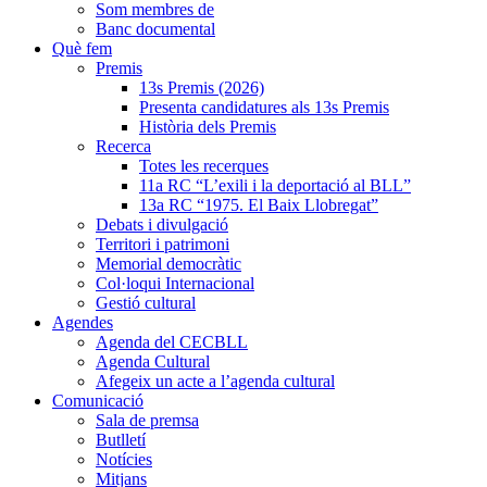
Som membres de
Banc documental
Què fem
Premis
13s Premis (2026)
Presenta candidatures als 13s Premis
Història dels Premis
Recerca
Totes les recerques
11a RC “L’exili i la deportació al BLL”
13a RC “1975. El Baix Llobregat”
Debats i divulgació
Territori i patrimoni
Memorial democràtic
Col·loqui Internacional
Gestió cultural
Agendes
Agenda del CECBLL
Agenda Cultural
Afegeix un acte a l’agenda cultural
Comunicació
Sala de premsa
Butlletí
Notícies
Mitjans