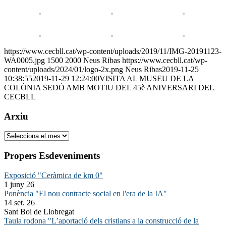
https://www.cecbll.cat/wp-content/uploads/2019/11/IMG-20191123-
WA0005.jpg
1500
2000
Neus Ribas
https://www.cecbll.cat/wp-
content/uploads/2024/01/logo-2x.png
Neus Ribas
2019-11-25
10:38:55
2019-11-29 12:24:00
VISITA AL MUSEU DE LA
COLÒNIA SEDÓ AMB MOTIU DEL 45è ANIVERSARI DEL
CECBLL
Arxiu
Arxiu
Propers Esdeveniments
Exposició "Ceràmica de km 0"
1 juny 26
Ponència "El nou contracte social en l'era de la IA"
14 set. 26
Sant Boi de Llobregat
Taula rodona "L’aportació dels cristians a la construcció de la