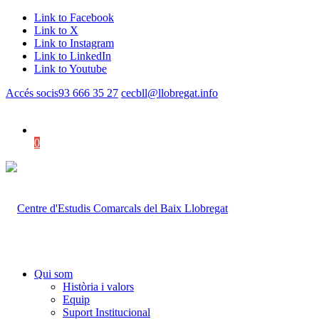
Link to Facebook
Link to X
Link to Instagram
Link to LinkedIn
Link to Youtube
Accés socis
93 666 35 27
cecbll@llobregat.info
0
Shopping Cart
Qui som
Història i valors
Equip
Suport Institucional