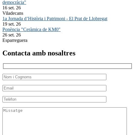
democràcia"
16 set. 26
Viladecans
1a Jornada d’Història i Patrimoni - El Prat de Llobregat
19 set. 26
Ponència "Ceràmica de KM0"
26 set. 26
Esparreguera
Contacta amb nosaltres