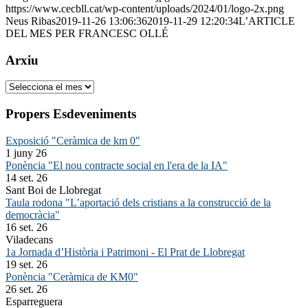
https://www.cecbll.cat/wp-content/uploads/2024/01/logo-2x.png
Neus Ribas
2019-11-26 13:06:36
2019-11-29 12:20:34
L’ARTICLE
DEL MES PER FRANCESC OLLÉ
Arxiu
Arxiu
Propers Esdeveniments
Exposició "Ceràmica de km 0"
1 juny 26
Ponència "El nou contracte social en l'era de la IA"
14 set. 26
Sant Boi de Llobregat
Taula rodona "L’aportació dels cristians a la construcció de la
democràcia"
16 set. 26
Viladecans
1a Jornada d’Història i Patrimoni - El Prat de Llobregat
19 set. 26
Ponència "Ceràmica de KM0"
26 set. 26
Esparreguera