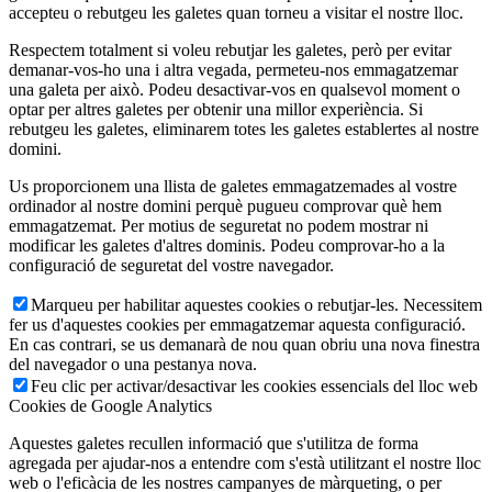
accepteu o rebutgeu les galetes quan torneu a visitar el nostre lloc.
Respectem totalment si voleu rebutjar les galetes, però per evitar
demanar-vos-ho una i altra vegada, permeteu-nos emmagatzemar
una galeta per això. Podeu desactivar-vos en qualsevol moment o
optar per altres galetes per obtenir una millor experiència. Si
rebutgeu les galetes, eliminarem totes les galetes establertes al nostre
domini.
Us proporcionem una llista de galetes emmagatzemades al vostre
ordinador al nostre domini perquè pugueu comprovar què hem
emmagatzemat. Per motius de seguretat no podem mostrar ni
modificar les galetes d'altres dominis. Podeu comprovar-ho a la
configuració de seguretat del vostre navegador.
Marqueu per habilitar aquestes cookies o rebutjar-les. Necessitem
fer us d'aquestes cookies per emmagatzemar aquesta configuració.
En cas contrari, se us demanarà de nou quan obriu una nova finestra
del navegador o una pestanya nova.
Feu clic per activar/desactivar les cookies essencials del lloc web
Cookies de Google Analytics
Aquestes galetes recullen informació que s'utilitza de forma
agregada per ajudar-nos a entendre com s'està utilitzant el nostre lloc
web o l'eficàcia de les nostres campanyes de màrqueting, o per