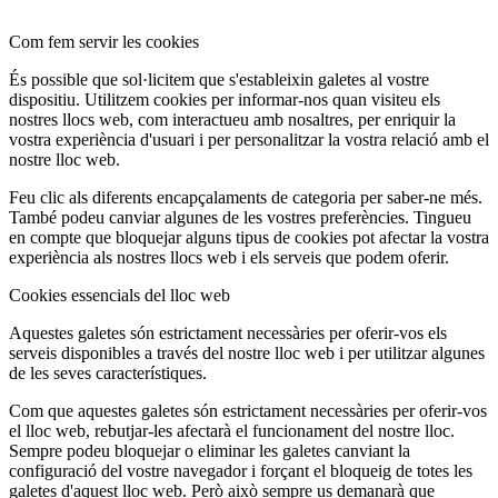
Com fem servir les cookies
És possible que sol·licitem que s'estableixin galetes al vostre
dispositiu. Utilitzem cookies per informar-nos quan visiteu els
nostres llocs web, com interactueu amb nosaltres, per enriquir la
vostra experiència d'usuari i per personalitzar la vostra relació amb el
nostre lloc web.
Feu clic als diferents encapçalaments de categoria per saber-ne més.
També podeu canviar algunes de les vostres preferències. Tingueu
en compte que bloquejar alguns tipus de cookies pot afectar la vostra
experiència als nostres llocs web i els serveis que podem oferir.
Cookies essencials del lloc web
Aquestes galetes són estrictament necessàries per oferir-vos els
serveis disponibles a través del nostre lloc web i per utilitzar algunes
de les seves característiques.
Com que aquestes galetes són estrictament necessàries per oferir-vos
el lloc web, rebutjar-les afectarà el funcionament del nostre lloc.
Sempre podeu bloquejar o eliminar les galetes canviant la
configuració del vostre navegador i forçant el bloqueig de totes les
galetes d'aquest lloc web. Però això sempre us demanarà que