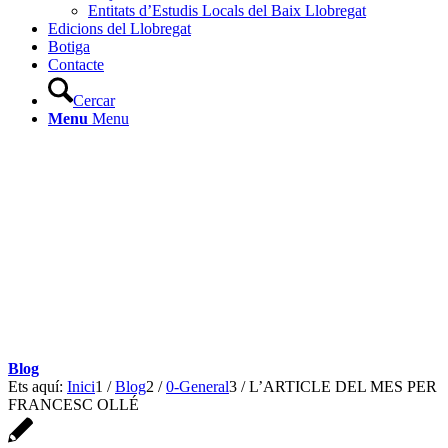
Entitats d’Estudis Locals del Baix Llobregat
Edicions del Llobregat
Botiga
Contacte
Cercar
Menu
Menu
Blog
Ets aquí:
Inici
1
/
Blog
2
/
0-General
3
/
L’ARTICLE DEL MES PER
FRANCESC OLLÉ