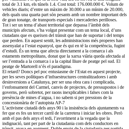
total de 3.1 km, els túnels 1.4. Cost total: 176.000.000 €. Volum de
vehicles diaris; d’entre un màxim de 30.000 a un mínim de 20.000,
dels quals una quarta part són pesants amb un nombre important dels
de gran tonatge, de transports especials i mercaderies perilloses.
Tot i ser un tema d’abast territorial que depassa l’àmbit dels
municipis afectats, s’ha volgut presentar com un tema local, d’uns
ciutadans que es queixen del trànsit que han de suportar i del temps
que perden. En aquest sentit, les administracions més properes han
assenyalat a l’estat espanyol, que és qui en té la competència, fugint
d’estudi. És un tema que afecta directament a la comarca i als
estaments metropolitans, donat que la xarxa viària queda afectada al
ser l’entrada a la comarca i a la capital lliure de peatge pel sud. El
peatge de Martorell n’és el paradigma.
El retard? Doncs pel poc entusiasme de l’Estat en aquest projecte,
per les seves polítiques d’infraestructures centralitzadores i amb
desinversions a Catalunya, per ser una obra cara i complicada,
l’enfonsament del Carmel, canvis de projectes, de pressupostos i de
governs, però sobretot, per raons inexplicables i falses com la
presència de mines d’aigua, i no sabem si per pressions de la
concessionària de l’autopista AP-7
L’activisme ciutadà dels anys 90 i la insistència dels ajuntaments va
fer que es fes un tercer carril de la carretera i iniciar les obres. Però
amb el pas dels anys el tedi, l’avorriment a la vegada que la
indignació, tant per part de la ciutadania com dels conductors en
trànsit, anava en augment. Doble enuig de la ciutadania per partida