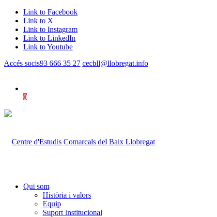
Link to Facebook
Link to X
Link to Instagram
Link to LinkedIn
Link to Youtube
Accés socis
93 666 35 27
cecbll@llobregat.info
0
Shopping Cart
Qui som
Història i valors
Equip
Suport Institucional