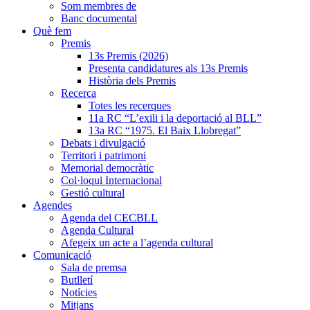
Som membres de
Banc documental
Què fem
Premis
13s Premis (2026)
Presenta candidatures als 13s Premis
Història dels Premis
Recerca
Totes les recerques
11a RC “L’exili i la deportació al BLL”
13a RC “1975. El Baix Llobregat”
Debats i divulgació
Territori i patrimoni
Memorial democràtic
Col·loqui Internacional
Gestió cultural
Agendes
Agenda del CECBLL
Agenda Cultural
Afegeix un acte a l’agenda cultural
Comunicació
Sala de premsa
Butlletí
Notícies
Mitjans