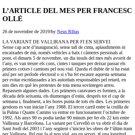
L’ARTICLE DEL MES PER FRANCESC
OLLÉ
26 de novembre de 2019
/
by
Neus Ribas
LA VARIANT DE VALLIRANA PER FI EN SERVEI
Sense cap acte d’inauguració, sense tall de cinta, aplaudiments ni
encaixades de mà, només vehicles a baix i càmeres personals al
pont, el dimarts 5 de novembre, un dia insuls del mes més avorrit de
l’any, es van treure els cons, cintes i tanques per deixar passar els
primers cotxes i camions pel nou vial. Queda el dubte de si ha estat
així per ser període electoral o si s’ha fet escaure aquesta setmana
per evitar escridassades a les autoritats responsables pel retard, en
uns dies en què les protestes de tota mena sovintegen arreu.
Repassem algunes dades. Les primeres caravanes es formen, a la
dècada dels seixanta, els diumenges d’estiu, després tot el cap de
setmana i, finalment, a les hores punta de tots els dies. Les primeres
gestions es van iniciar l’any 1988. El tercer carril entre la cruïlla de
la Palma i Quatre Camins va entrar en funcionament l’octubre de
1992. Als anys 90 es podia tardar 90 minuts per fer els 22 km entre
Vallirana y Barcelona. La variant per Cervelló es va obrir el dia de
Sant Jordi del 2003 i l’any següent s’inicien les obres de l’últim tram
per Vallirana. Pel que fa al nou vial, ara en servei, té una longitud