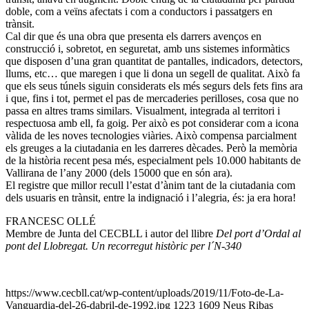
doble, com a veïns afectats i com a conductors i passatgers en
trànsit.
Cal dir que és una obra que presenta els darrers avenços en
construcció i, sobretot, en seguretat, amb uns sistemes informàtics
que disposen d’una gran quantitat de pantalles, indicadors, detectors,
llums, etc… que maregen i que li dona un segell de qualitat. Això fa
que els seus túnels siguin considerats els més segurs dels fets fins ara
i que, fins i tot, permet el pas de mercaderies perilloses, cosa que no
passa en altres trams similars. Visualment, integrada al territori i
respectuosa amb ell, fa goig. Per això es pot considerar com a icona
vàlida de les noves tecnologies viàries. Això compensa parcialment
els greuges a la ciutadania en les darreres dècades. Però la memòria
de la història recent pesa més, especialment pels 10.000 habitants de
Vallirana de l’any 2000 (dels 15000 que en són ara).
El registre que millor recull l’estat d’ànim tant de la ciutadania com
dels usuaris en trànsit, entre la indignació i l’alegria, és: ja era hora!
FRANCESC OLLÉ
Membre de Junta del CECBLL i autor del llibre
Del port d’Ordal al
pont del Llobregat. Un recorregut històric per l´N-340
https://www.cecbll.cat/wp-content/uploads/2019/11/Foto-de-La-
Vanguardia-del-26-dabril-de-1992.jpg
1223
1609
Neus Ribas