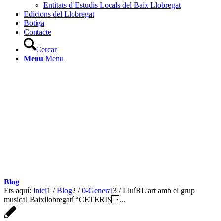
Entitats d’Estudis Locals del Baix Llobregat
Edicions del Llobregat
Botiga
Contacte
Cercar
Menu
Menu
Blog
Ets aquí:
Inici
1
/
Blog
2
/
0-General
3
/
LluíRL’art amb el grup
musical Baixllobregatí “CETERIS...