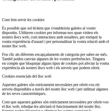
Com fem servir les cookies
És possible que sol·licitem que s'estableixin galetes al vostre
dispositiu. Utilitzem cookies per informar-nos quan visiteu els
nostres llocs web, com interactueu amb nosaltres, per enriquir la
vostra experiència d'usuari i per personalitzar la vostra relació amb el
nostre lloc web.
Feu clic als diferents encapçalaments de categoria per saber-ne més.
També podeu canviar algunes de les vostres preferències. Tingueu
en compte que bloquejar alguns tipus de cookies pot afectar la vostra
experiència als nostres llocs web i els serveis que podem oferir.
Cookies essencials del lloc web
Aquestes galetes són estrictament necessàries per oferir-vos els
serveis disponibles a través del nostre lloc web i per utilitzar algunes
de les seves característiques.
Com que aquestes galetes són estrictament necessàries per oferir-vos
el lloc web, rebutjar-les afectarà el funcionament del nostre lloc.
Sempre podeu bloquejar o eliminar les galetes canviant la