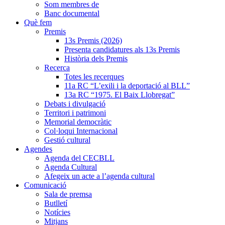
Som membres de
Banc documental
Què fem
Premis
13s Premis (2026)
Presenta candidatures als 13s Premis
Història dels Premis
Recerca
Totes les recerques
11a RC “L’exili i la deportació al BLL”
13a RC “1975. El Baix Llobregat”
Debats i divulgació
Territori i patrimoni
Memorial democràtic
Col·loqui Internacional
Gestió cultural
Agendes
Agenda del CECBLL
Agenda Cultural
Afegeix un acte a l’agenda cultural
Comunicació
Sala de premsa
Butlletí
Notícies
Mitjans