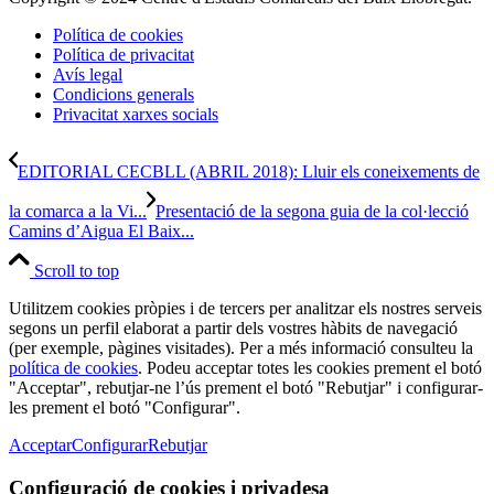
Política de cookies
Política de privacitat
Avís legal
Condicions generals
Privacitat xarxes socials
EDITORIAL CECBLL (ABRIL 2018): Lluir els coneixements de
la comarca a la Vi...
Presentació de la segona guia de la col·lecció
Camins d’Aigua El Baix...
Scroll to top
Utilitzem cookies pròpies i de tercers per analitzar els nostres serveis
segons un perfil elaborat a partir dels vostres hàbits de navegació
(per exemple, pàgines visitades). Per a més informació consulteu la
política de cookies
. Podeu acceptar totes les cookies prement el botó
"Acceptar", rebutjar-ne l’ús prement el botó "Rebutjar" i configurar-
les prement el botó "Configurar".
Acceptar
Configurar
Rebutjar
Configuració de cookies i privadesa