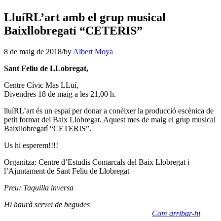
LluíRL’art amb el grup musical
Baixllobregatí “CETERIS”
8 de maig de 2018
/
by
Albert Moya
Sant Feliu de LLobregat,
Centre Cívic Mas LLuí,
Divendres 18 de maig a les 21,00 h.
lluíRL’art és un espai per donar a conèixer la producció escènica de
petit format del Baix Llobregat. Aquest mes de maig el grup musical
Baixllobregatí “CETERIS”.
Us hi esperem!!!!
Organitza: Centre d’Estudis Comarcals del Baix Llobregat i
l’Ajuntament de Sant Feliu de Llobregat
Preu: Taquilla inversa
Hi haurà servei de begudes
Com arribar-hi