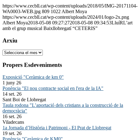
https://www.cecbll.cat/wp-content/uploads/2018/05/IMG-20171104-
WA0003-WEB.jpg
809
1022
Albert Moya
https://www.cecbll.cat/wp-content/uploads/2024/01/logo-2x.png
Albert Moya
2018-05-08 09:27:27
2018-05-08 09:34:53
LluíRL’art
amb el grup musical Baixllobregatí “CETERIS”
Arxiu
Arxiu
Propers Esdeveniments
Exposició "Ceràmica de km 0"
1 juny 26
Ponència "El nou contracte social en l'era de la IA"
14 set. 26
Sant Boi de Llobregat
Taula rodona "L’aportació dels cristians a la construcció de la
democràcia"
16 set. 26
Viladecans
1a Jornada d’Història i Patrimoni - El Prat de Llobregat
19 set. 26
Ponència "Ceràmica de KM0"