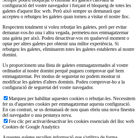
configuració del vostre navegador i forçant el bloqueig de totes les
galetes d'aquest lloc web. Però això sempre us demanarà que
accepteu o rebutgeu les galetes quan torneu a visitar el nostre lloc.
Respectem totalment si voleu rebutjar les galetes, però per evitar
demanar-vos-ho una i altra vegada, permeteu-nos emmagatzemar
una galeta per això. Podeu desactivar-vos en qualsevol moment o
optar per altres galetes per obtenir una millor experiència. Si
rebutgeu les galetes, eliminarem totes les galetes establertes al nostre
domini.
Us proporcionem una llista de galetes emmagatzemades al vostre
ordinador al nostre domini perquè pugueu comprovar què hem
emmagatzemat. Per motius de seguretat no podem mostrar ni
modificar les galetes d'altres dominis. Podeu comprovar-ho a la
configuració de seguretat del vostre navegador.
Marqueu per habilitar aquestes cookies o rebutjar-les. Necessitem
fer us d'aquestes cookies per emmagatzemar aquesta configuració.
En cas contrari, se us demanarà de nou quan obriu una nova finestra
del navegador o una pestanya nova.
Feu clic per activar/desactivar les cookies essencials del lloc web
Cookies de Google Analytics
Aquestes galetes recullen informació que s'utilitza de forma