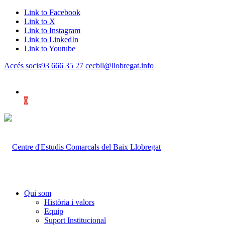
Link to Facebook
Link to X
Link to Instagram
Link to LinkedIn
Link to Youtube
Accés socis
93 666 35 27
cecbll@llobregat.info
0
Shopping Cart
Qui som
Història i valors
Equip
Suport Institucional