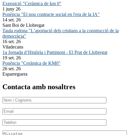
Exposició "Ceràmica de km 0"
1 juny 26
Ponència "El nou contracte social en l'era de la IA"
14 set. 26
Sant Boi de Llobregat
Taula rodona "L’aportació dels cristians a la construcció de la
democràcia"
16 set. 26
Viladecans
1a Jornada d’Història i Patrimoni - El Prat de Llobregat
19 set. 26
Ponència "Ceràmica de KM0"
26 set. 26
Esparreguera
Contacta amb nosaltres