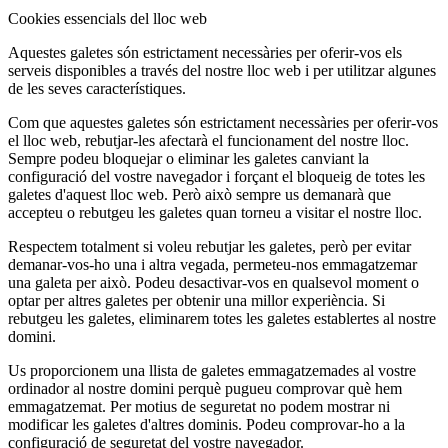
Cookies essencials del lloc web
Aquestes galetes són estrictament necessàries per oferir-vos els
serveis disponibles a través del nostre lloc web i per utilitzar algunes
de les seves característiques.
Com que aquestes galetes són estrictament necessàries per oferir-vos
el lloc web, rebutjar-les afectarà el funcionament del nostre lloc.
Sempre podeu bloquejar o eliminar les galetes canviant la
configuració del vostre navegador i forçant el bloqueig de totes les
galetes d'aquest lloc web. Però això sempre us demanarà que
accepteu o rebutgeu les galetes quan torneu a visitar el nostre lloc.
Respectem totalment si voleu rebutjar les galetes, però per evitar
demanar-vos-ho una i altra vegada, permeteu-nos emmagatzemar
una galeta per això. Podeu desactivar-vos en qualsevol moment o
optar per altres galetes per obtenir una millor experiència. Si
rebutgeu les galetes, eliminarem totes les galetes establertes al nostre
domini.
Us proporcionem una llista de galetes emmagatzemades al vostre
ordinador al nostre domini perquè pugueu comprovar què hem
emmagatzemat. Per motius de seguretat no podem mostrar ni
modificar les galetes d'altres dominis. Podeu comprovar-ho a la
configuració de seguretat del vostre navegador.