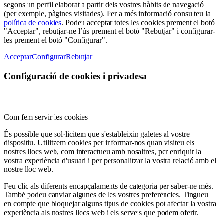
segons un perfil elaborat a partir dels vostres hàbits de navegació
(per exemple, pàgines visitades). Per a més informació consulteu la
política de cookies
. Podeu acceptar totes les cookies prement el botó
"Acceptar", rebutjar-ne l’ús prement el botó "Rebutjar" i configurar-
les prement el botó "Configurar".
Acceptar
Configurar
Rebutjar
Configuració de cookies i privadesa
Com fem servir les cookies
És possible que sol·licitem que s'estableixin galetes al vostre
dispositiu. Utilitzem cookies per informar-nos quan visiteu els
nostres llocs web, com interactueu amb nosaltres, per enriquir la
vostra experiència d'usuari i per personalitzar la vostra relació amb el
nostre lloc web.
Feu clic als diferents encapçalaments de categoria per saber-ne més.
També podeu canviar algunes de les vostres preferències. Tingueu
en compte que bloquejar alguns tipus de cookies pot afectar la vostra
experiència als nostres llocs web i els serveis que podem oferir.