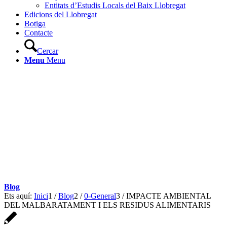
Entitats d’Estudis Locals del Baix Llobregat
Edicions del Llobregat
Botiga
Contacte
Cercar
Menu
Menu
Blog
Ets aquí:
Inici
1
/
Blog
2
/
0-General
3
/
IMPACTE AMBIENTAL
DEL MALBARATAMENT I ELS RESIDUS ALIMENTARIS