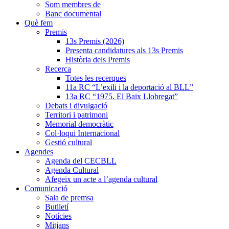
Som membres de
Banc documental
Què fem
Premis
13s Premis (2026)
Presenta candidatures als 13s Premis
Història dels Premis
Recerca
Totes les recerques
11a RC “L’exili i la deportació al BLL”
13a RC “1975. El Baix Llobregat”
Debats i divulgació
Territori i patrimoni
Memorial democràtic
Col·loqui Internacional
Gestió cultural
Agendes
Agenda del CECBLL
Agenda Cultural
Afegeix un acte a l’agenda cultural
Comunicació
Sala de premsa
Butlletí
Notícies
Mitjans