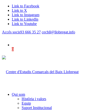
Link to Facebook
Link to X
Link to Instagram
Link to LinkedIn
Link to Youtube
Accés socis
93 666 35 27
cecbll@llobregat.info
0
Shopping Cart
Qui som
Història i valors
Equip
Suport Institucional