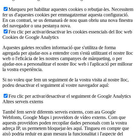
Marqueu per habilitar aquestes cookies o rebutjar-les. Necessitem
fer us d'aquestes cookies per emmagatzemar aquesta configuració.
En cas contrari, se us demanarà de nou quan obriu una nova finestra
del navegador o una pestanya nova.
Feu clic per activar/desactivar les cookies essencials del lloc web
Cookies de Google Analytics
Aquestes galetes recullen informació que s'utilitza de forma
agregada per ajudar-nos a entendre com s'està utilitzant el nostre lloc
web o l'eficàcia de les nostres campanyes de màrqueting, o per
ajudar-nos a personalitzar el nostre lloc web i l'aplicació per millorar
la vostra experiència.
Si no voleu que fem un seguiment de la vostra visita al nostre lloc,
podeu desactivar el seguiment al vostre navegador aquí:
Feu clic per activar/desactivar el seguiment de Google Analytics
Altres serveis externs
També fem servir diferents serveis externs, com ara Google
Webfonts, Google Maps i proveïdors de vídeo externs. Com que
aquests proveïdors poden recopilar dades personals com la vostra
adreça IP, us permetem bloquejar-les aquí. Tingueu en compte que
això podria reduir en gran mesura la funcionalitat i l'aspecte del