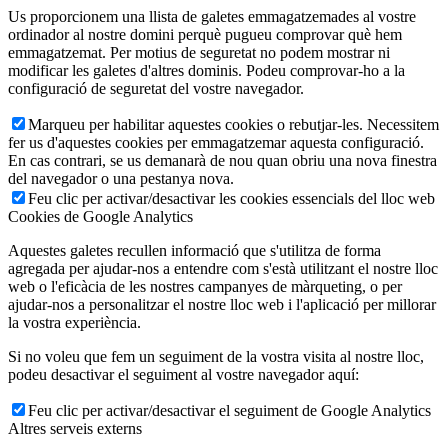
Us proporcionem una llista de galetes emmagatzemades al vostre
ordinador al nostre domini perquè pugueu comprovar què hem
emmagatzemat. Per motius de seguretat no podem mostrar ni
modificar les galetes d'altres dominis. Podeu comprovar-ho a la
configuració de seguretat del vostre navegador.
Marqueu per habilitar aquestes cookies o rebutjar-les. Necessitem
fer us d'aquestes cookies per emmagatzemar aquesta configuració.
En cas contrari, se us demanarà de nou quan obriu una nova finestra
del navegador o una pestanya nova.
Feu clic per activar/desactivar les cookies essencials del lloc web
Cookies de Google Analytics
Aquestes galetes recullen informació que s'utilitza de forma
agregada per ajudar-nos a entendre com s'està utilitzant el nostre lloc
web o l'eficàcia de les nostres campanyes de màrqueting, o per
ajudar-nos a personalitzar el nostre lloc web i l'aplicació per millorar
la vostra experiència.
Si no voleu que fem un seguiment de la vostra visita al nostre lloc,
podeu desactivar el seguiment al vostre navegador aquí:
Feu clic per activar/desactivar el seguiment de Google Analytics
Altres serveis externs