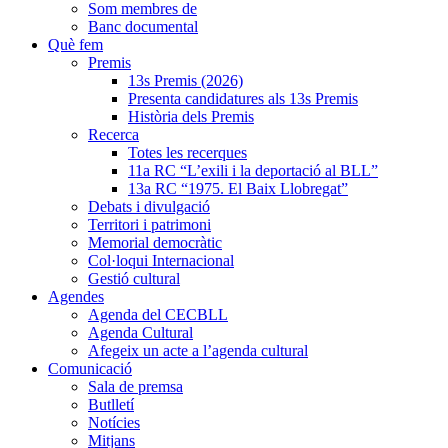
Som membres de
Banc documental
Què fem
Premis
13s Premis (2026)
Presenta candidatures als 13s Premis
Història dels Premis
Recerca
Totes les recerques
11a RC “L’exili i la deportació al BLL”
13a RC “1975. El Baix Llobregat”
Debats i divulgació
Territori i patrimoni
Memorial democràtic
Col·loqui Internacional
Gestió cultural
Agendes
Agenda del CECBLL
Agenda Cultural
Afegeix un acte a l’agenda cultural
Comunicació
Sala de premsa
Butlletí
Notícies
Mitjans