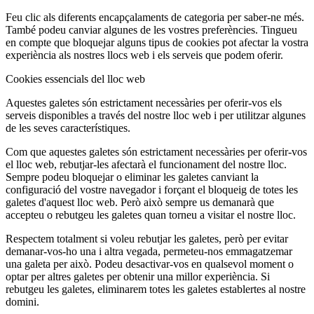
Feu clic als diferents encapçalaments de categoria per saber-ne més.
També podeu canviar algunes de les vostres preferències. Tingueu
en compte que bloquejar alguns tipus de cookies pot afectar la vostra
experiència als nostres llocs web i els serveis que podem oferir.
Cookies essencials del lloc web
Aquestes galetes són estrictament necessàries per oferir-vos els
serveis disponibles a través del nostre lloc web i per utilitzar algunes
de les seves característiques.
Com que aquestes galetes són estrictament necessàries per oferir-vos
el lloc web, rebutjar-les afectarà el funcionament del nostre lloc.
Sempre podeu bloquejar o eliminar les galetes canviant la
configuració del vostre navegador i forçant el bloqueig de totes les
galetes d'aquest lloc web. Però això sempre us demanarà que
accepteu o rebutgeu les galetes quan torneu a visitar el nostre lloc.
Respectem totalment si voleu rebutjar les galetes, però per evitar
demanar-vos-ho una i altra vegada, permeteu-nos emmagatzemar
una galeta per això. Podeu desactivar-vos en qualsevol moment o
optar per altres galetes per obtenir una millor experiència. Si
rebutgeu les galetes, eliminarem totes les galetes establertes al nostre
domini.