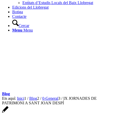
Entitats d’Estudis Locals del Baix Llobregat
Edicions del Llobregat
Botiga
Contacte
Cercar
Menu
Menu
Blog
Ets aquí:
Inici
1
/
Blog
2
/
0-General
3
/
IX JORNADES DE
PATRIMONI A SANT JOAN DESPÍ