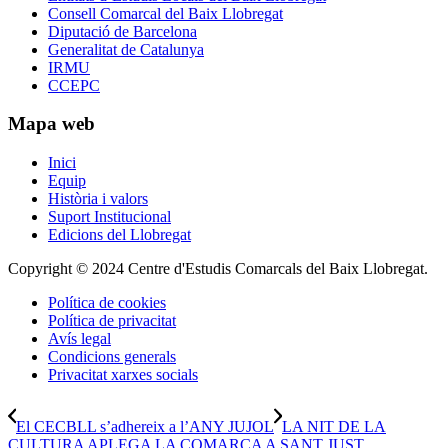
Consell Comarcal del Baix Llobregat
Diputació de Barcelona
Generalitat de Catalunya
IRMU
CCEPC
Mapa web
Inici
Equip
Història i valors
Suport Institucional
Edicions del Llobregat
Copyright © 2024 Centre d'Estudis Comarcals del Baix Llobregat.
Política de cookies
Política de privacitat
Avís legal
Condicions generals
Privacitat xarxes socials
El CECBLL s’adhereix a l’ANY JUJOL
LA NIT DE LA
CULTURA APLEGA LA COMARCA A SANT JUST