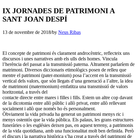
IX JORNADES DE PATRIMONI A
SANT JOAN DESPÍ
13 de novembre de 2018
/
by
Neus Ribas
El concepte de patrimoni és clarament androcèntric, reflecteix uns
discursos i unes narratives amb els ulls dels homes. Vincula
l’herència del passat a la transmissió paterna. Altrament parlaríem de
matrimoni. Diversos diccionaris etimològics posen de relleu que
mentre el patrimoni (pater-monium) posa l’accent en la transmissió
vertical dels valors, que són llegats d’una generació a l’altre, la idea
de matrimoni (matermonium) emfatitza una transmissió de valors
horitzontal, a través del
contacte directe entre mares i filles i fills. Estem un altre cop davant
de la dicotomia entre allò públic i allò privat, entre allò rellevant
socialment i allò que només ho és personalment.
Òbviament la vida privada ha generat un patrimoni menys ric i
menys ostentós que la vida pública. Els palaus, les grans estructures
funeràries o les esglésies deixen pas, en aquest terreny, a patrimonis
de la vida quotidiana, amb una funcionalitat molt ben definida. Però
el discurs i la narrativa històrica s’ha creat a través del patrimoni de