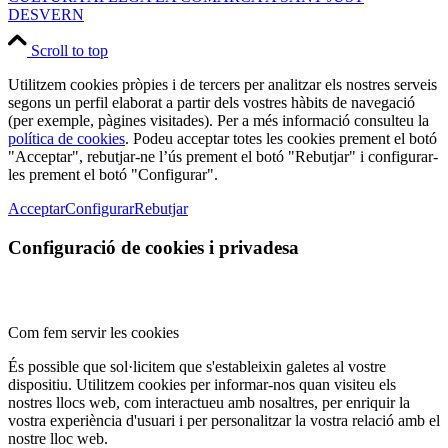
DESVERN
Scroll to top
Utilitzem cookies pròpies i de tercers per analitzar els nostres serveis
segons un perfil elaborat a partir dels vostres hàbits de navegació
(per exemple, pàgines visitades). Per a més informació consulteu la
política de cookies
. Podeu acceptar totes les cookies prement el botó
"Acceptar", rebutjar-ne l’ús prement el botó "Rebutjar" i configurar-
les prement el botó "Configurar".
Acceptar
Configurar
Rebutjar
Configuració de cookies i privadesa
Com fem servir les cookies
És possible que sol·licitem que s'estableixin galetes al vostre
dispositiu. Utilitzem cookies per informar-nos quan visiteu els
nostres llocs web, com interactueu amb nosaltres, per enriquir la
vostra experiència d'usuari i per personalitzar la vostra relació amb el
nostre lloc web.