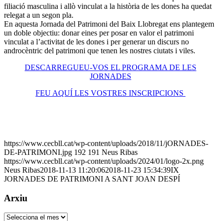
filiació masculina i allò vinculat a la història de les dones ha quedat
relegat a un segon pla.
En aquesta Jornada del Patrimoni del Baix Llobregat ens plantegem
un doble objectiu: donar eines per posar en valor el patrimoni
vinculat a l’activitat de les dones i per generar un discurs no
androcèntric del patrimoni que tenen les nostres ciutats i viles.
DESCARREGUEU-VOS EL PROGRAMA DE LES
JORNADES
FEU AQUÍ LES VOSTRES INSCRIPCIONS
https://www.cecbll.cat/wp-content/uploads/2018/11/jORNADES-
DE-PATRIMONI.jpg
192
191
Neus Ribas
https://www.cecbll.cat/wp-content/uploads/2024/01/logo-2x.png
Neus Ribas
2018-11-13 11:20:06
2018-11-23 15:34:39
IX
JORNADES DE PATRIMONI A SANT JOAN DESPÍ
Arxiu
Arxiu