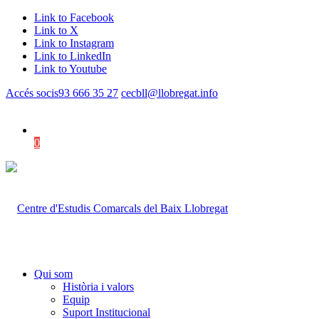
Link to Facebook
Link to X
Link to Instagram
Link to LinkedIn
Link to Youtube
Accés socis
93 666 35 27
cecbll@llobregat.info
0
Shopping Cart
Qui som
Història i valors
Equip
Suport Institucional