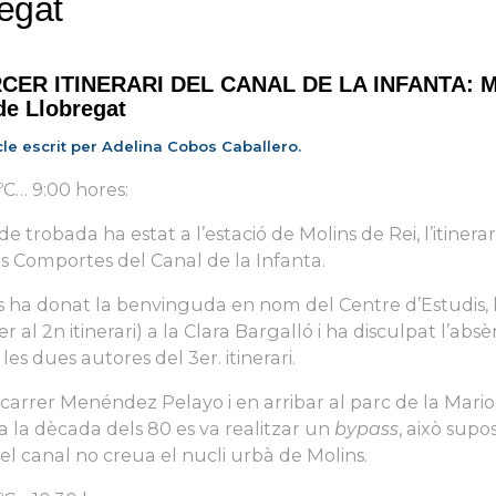
regat
CER ITINERARI DEL CANAL DE LA INFANTA: M
de Llobregat
icle escrit per Adelina Cobos Caballero.
C… 9:00 hores:
 trobada ha estat a l’estació de Molins de Rei, l’itinerari
les Comportes del Canal de la Infanta.
s ha donat la benvinguda en nom del Centre d’Estudis,
r al 2n itinerari) a la Clara Bargalló i ha disculpat l’absè
les dues autores del 3er. itinerari.
el carrer Menéndez Pelayo i en arribar al parc de la Mari
a la dècada dels 80 es va realitzar un
bypass
, això supo
el canal no creua el nucli urbà de Molins.