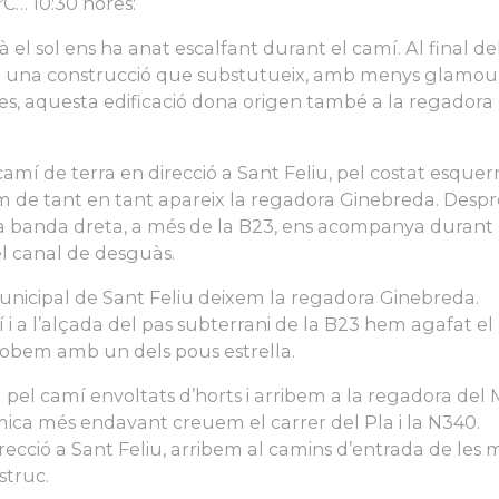
C… 10:30 hores:
à el sol ens ha anat escalfant durant el camí. Al final de
a una construcció que substutueix, amb menys glamour
es, aquesta edificació dona origen també a la regadora
mí de terra en direcció a Sant Feliu, pel costat esquer
 de tant en tant apareix la regadora Ginebreda. Despr
 la banda dreta, a més de la B23, ens acompanya durant
l canal de desguàs.
unicipal de Sant Feliu deixem la regadora Ginebreda.
i a l’alçada del pas subterrani de la B23 hem agafat el
trobem amb un dels pous estrella.
pel camí envoltats d’horts i arribem a la regadora del 
mica més endavant creuem el carrer del Pla i la N340.
recció a Sant Feliu, arribem al camins d’entrada de les 
struc.