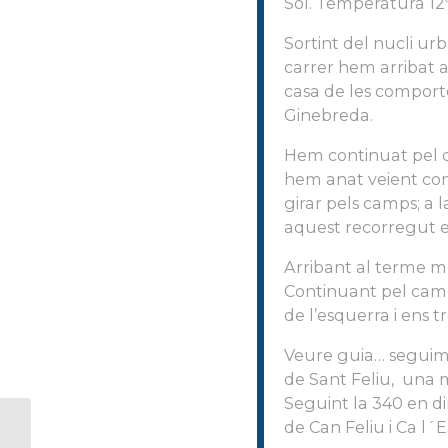
Sol. Temperatura 12º
Sortint del nucli urb
carrer hem arribat 
casa de les comport
Ginebreda.
Hem continuat pel ca
hem anat veient com
girar pels camps; a
aquest recorregut e
Arribant al terme m
Continuant pel camí 
de l’esquerra i ens 
Veure guia… seguim 
de Sant Feliu, una 
Seguint la 340 en di
de Can Feliu i Ca l´E
ARTICLE DEL MES