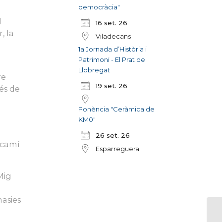
democràcia"
l
16 set. 26
, la
Viladecans
1a Jornada d’Història i
Patrimoni - El Prat de
Llobregat
re
19 set. 26
és de
Ponència "Ceràmica de
KM0"
26 set. 26
 camí
Esparreguera
Mig
masies