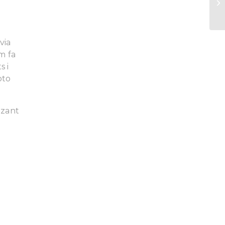
via
om fa
s i
oto
tzant