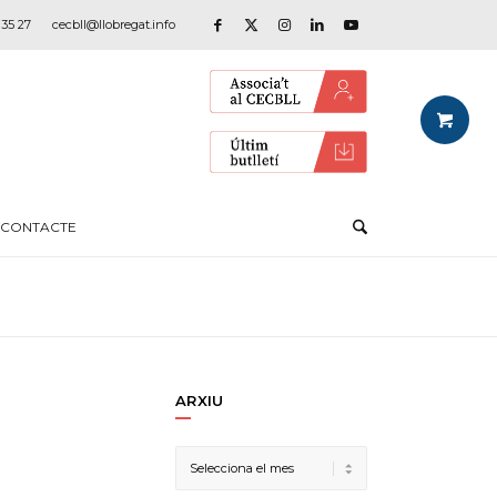
 35 27
cecbll@llobregat.info
CONTACTE
ARXIU