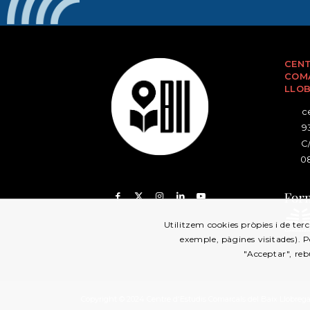
CENT
COMA
LLO
ce
93
C/
08
Utilitzem cookies pròpies i de terc
exemple, pàgines visitades). 
"Acceptar", reb
Copyright © 2024 Centre d'Estudis Comarcals del Baix Llobrega