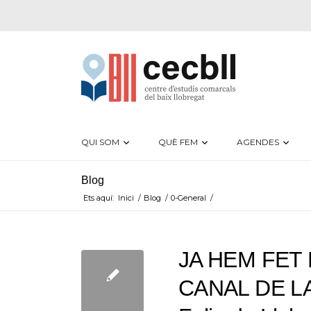
QUI SOM
QUÈ FEM
AGENDES
Blog
Ets aquí:
Inici
/
Blog
/
0-General
/
JA HEM FET 
CANAL DE LA 