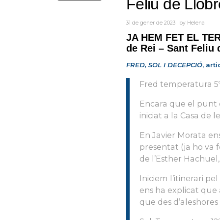
Feliu de Llob
31 de gener de 2023
by
Helena
JA HEM FET EL TER
de Rei – Sant Feliu 
FRED, SOL I DECEPCIÓ
, art
Fred temperatura 5º
Encara que el punt de
iniciat a la Casa de 
En Javier Morata en
presentat (ja ho va fe
de l’Esther Hachuel, 
Iniciem l’itinerari p
ens ha explicat que 
que des d’aleshores 