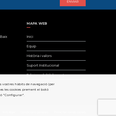
MAPA WEB
 Baix
Inici
Equip
Història i valors
Suport Institucional
Edicions del Llobregat
els vostres hàbits de navegació (per
es les cookies prement el botó
tó "Configurar".
Avís legal
Condicions generals
Privacitat xarxes socials