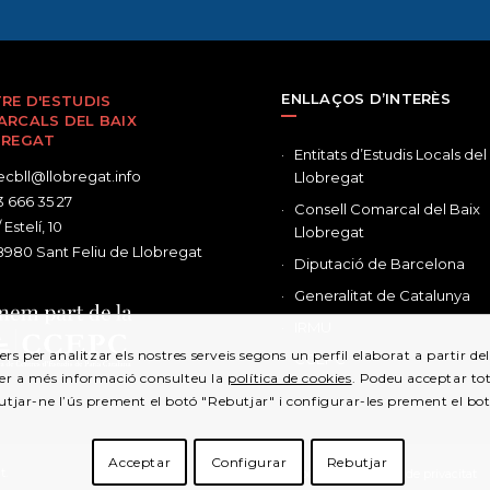
ENLLAÇOS D’INTERÈS
RE D'ESTUDIS
RCALS DEL BAIX
BREGAT
Entitats d’Estudis Locals del
cbll@llobregat.info
Llobregat
 666 35 27
Consell Comarcal del Baix
 Estelí, 10
Llobregat
980 Sant Feliu de Llobregat
Diputació de Barcelona
Generalitat de Catalunya
IRMU
ers per analitzar els nostres serveis segons un perfil elaborat a partir d
CCEPC
Per a més informació consulteu la
política de cookies
. Podeu acceptar tot
utjar-ne l’ús prement el botó "Rebutjar" i configurar-les prement el bo
Acceptar
Configurar
Rebutjar
t.
Política de cookies
Política de privacitat