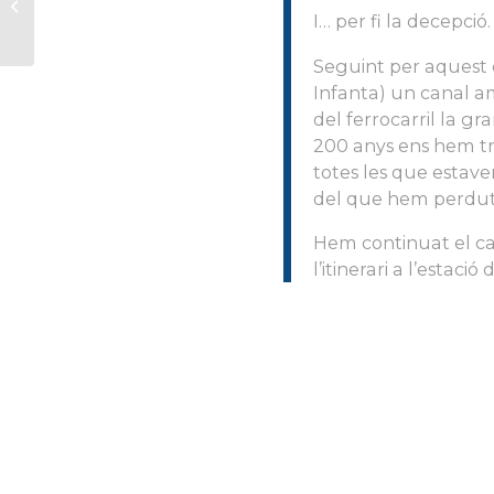
PER M.CARME
I… per fi la decepció.
JIMÉNEZ
Seguint per aquest c
Infanta) un canal a
del ferrocarril la gr
200 anys ens hem tr
totes les que estavem
del que hem perdut
Hem continuat el cam
l’itinerari a l’estació