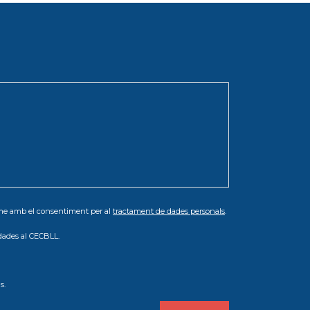
orme amb el consentiment per al
tractament de dades personals
.
dades al CECBLL.
s.