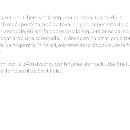
amí, per fi hem vist la sequera principal (Canal de la
mb maó i ponts també de tova. En creuar per sota de la 
an decepció, on fins fa poc es veia la sequera principal c
obat amb una canonada. La decepció ha estat per a tot
 participant a l’itinerari, sobretot després de veure la f
.
í per la 340 i després per l’interior de nucli urbà finali
 del ferrocarril de Sant Feliu.