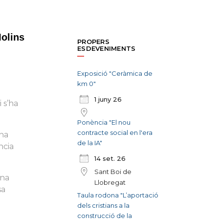
olins
PROPERS
ESDEVENIMENTS
Exposició "Ceràmica de
km 0"
1 juny 26
 s’ha
Ponència "El nou
contracte social en l'era
 ha
de la IA"
ncia
14 set. 26
Sant Boi de
ona
Llobregat
sa
Taula rodona "L’aportació
dels cristians a la
construcció de la