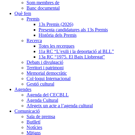
Som membres de
Banc documental
Què fem
Premis
13s Premis (2026)
Presenta candidatures als 13s Premis
Història dels Premis
Recerca
Totes les recerques
11a RC “L’exili i la deportació al BLL”
13a RC “1975. El Baix Llobregat”
Debats i divulgació
Territori i patrimoni
Memorial democràtic
Col·loqui Internacional
Gestió cultural
Agendes
Agenda del CECBLL
Agenda Cultural
Afegeix un acte a l’agenda cultural
Comunicació
Sala de premsa
Butlletí
Notícies
Mitjans