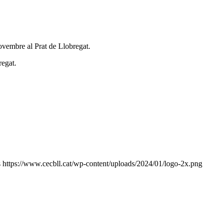
ovembre al Prat de Llobregat.
regat.
s
https://www.cecbll.cat/wp-content/uploads/2024/01/logo-2x.png