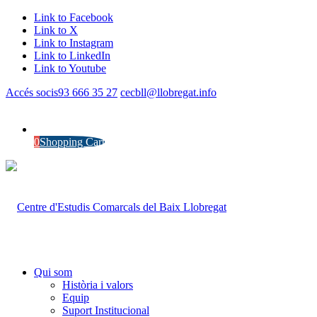
Link to Facebook
Link to X
Link to Instagram
Link to LinkedIn
Link to Youtube
Accés socis
93 666 35 27
cecbll@llobregat.info
0
Shopping Cart
Qui som
Història i valors
Equip
Suport Institucional