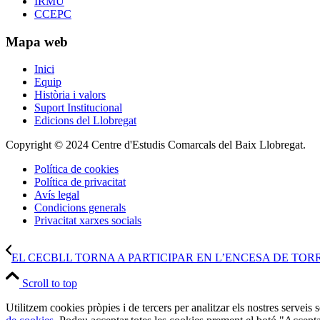
IRMU
CCEPC
Mapa web
Inici
Equip
Història i valors
Suport Institucional
Edicions del Llobregat
Copyright © 2024 Centre d'Estudis Comarcals del Baix Llobregat.
Política de cookies
Política de privacitat
Avís legal
Condicions generals
Privacitat xarxes socials
EL CECBLL TORNA A PARTICIPAR EN L’ENCESA DE TORR
Scroll to top
Utilitzem cookies pròpies i de tercers per analitzar els nostres serveis