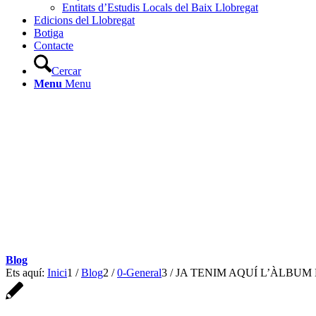
Entitats d’Estudis Locals del Baix Llobregat
Edicions del Llobregat
Botiga
Contacte
Cercar
Menu
Menu
Blog
Ets aquí:
Inici
1
/
Blog
2
/
0-General
3
/
JA TENIM AQUÍ L’ÀLBUM 