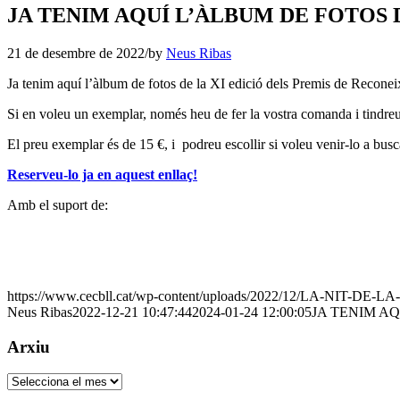
JA TENIM AQUÍ L’ÀLBUM DE FOTOS 
21 de desembre de 2022
/
by
Neus Ribas
Ja tenim aquí l’àlbum de fotos de la XI edició dels Premis de Reconei
Si en voleu un exemplar, només heu de fer la vostra comanda i tindreu 
El preu exemplar és de 15 €, i podreu escollir si voleu venir-lo a busc
Reserveu-lo ja en aquest enllaç!
Amb el suport de:
https://www.cecbll.cat/wp-content/uploads/2022/12/LA-NIT
Neus Ribas
2022-12-21 10:47:44
2024-01-24 12:00:05
JA TENIM AQ
Arxiu
Arxiu