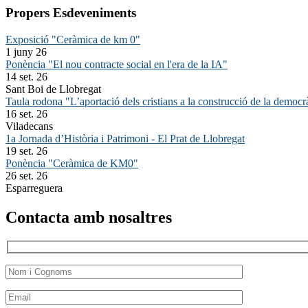
Propers Esdeveniments
Exposició "Ceràmica de km 0"
1 juny 26
Ponència "El nou contracte social en l'era de la IA"
14 set. 26
Sant Boi de Llobregat
Taula rodona "L’aportació dels cristians a la construcció de la democr
16 set. 26
Viladecans
1a Jornada d’Història i Patrimoni - El Prat de Llobregat
19 set. 26
Ponència "Ceràmica de KM0"
26 set. 26
Esparreguera
Contacta amb nosaltres