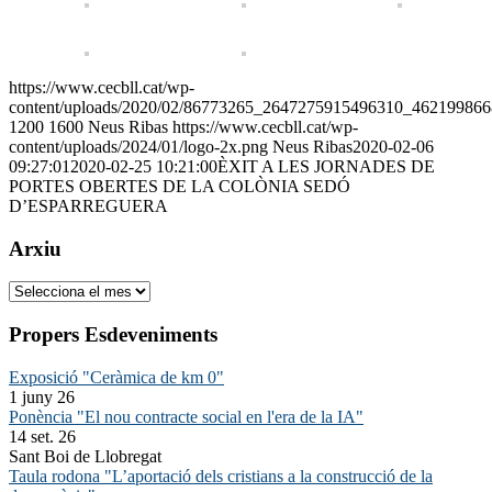
https://www.cecbll.cat/wp-
content/uploads/2020/02/86773265_2647275915496310_462199866
1200
1600
Neus Ribas
https://www.cecbll.cat/wp-
content/uploads/2024/01/logo-2x.png
Neus Ribas
2020-02-06
09:27:01
2020-02-25 10:21:00
ÈXIT A LES JORNADES DE
PORTES OBERTES DE LA COLÒNIA SEDÓ
D’ESPARREGUERA
Arxiu
Arxiu
Propers Esdeveniments
Exposició "Ceràmica de km 0"
1 juny 26
Ponència "El nou contracte social en l'era de la IA"
14 set. 26
Sant Boi de Llobregat
Taula rodona "L’aportació dels cristians a la construcció de la