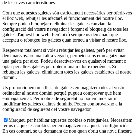
de les seves característiques.
Com que aquestes galetes són estrictament necessàries per oferir-vos
el lloc web, rebutjar-les afectarà el funcionament del nostre lloc.
Sempre podeu bloquejar o eliminar les galetes canviant la
configuració del vostre navegador i forçant el bloqueig de totes les
galetes d'aquest lloc web. Però això sempre us demanarà que
accepteu o rebutgeu les galetes quan torneu a visitar el nostre lloc.
Respectem totalment si voleu rebutjar les galetes, però per evitar
demanar-vos-ho una i altra vegada, permeteu-nos emmagatzemar
una galeta per això. Podeu desactivar-vos en qualsevol moment o
optar per altres galetes per obtenir una millor experiència. Si
rebutgeu les galetes, eliminarem totes les galetes establertes al nostre
domini.
Us proporcionem una llista de galetes emmagatzemades al vostre
ordinador al nostre domini perquè pugueu comprovar què hem
emmagatzemat. Per motius de seguretat no podem mostrar ni
modificar les galetes d'altres dominis. Podeu comprovar-ho a la
configuració de seguretat del vostre navegador.
Marqueu per habilitar aquestes cookies o rebutjar-les. Necessitem
fer us d'aquestes cookies per emmagatzemar aquesta configuració.
En cas contrari, se us demanarà de nou quan obriu una nova finestra