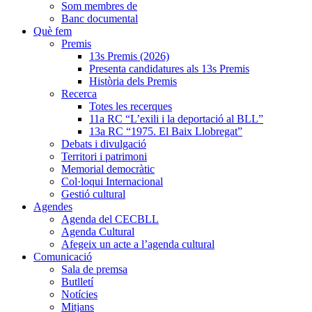
Som membres de
Banc documental
Què fem
Premis
13s Premis (2026)
Presenta candidatures als 13s Premis
Història dels Premis
Recerca
Totes les recerques
11a RC “L’exili i la deportació al BLL”
13a RC “1975. El Baix Llobregat”
Debats i divulgació
Territori i patrimoni
Memorial democràtic
Col·loqui Internacional
Gestió cultural
Agendes
Agenda del CECBLL
Agenda Cultural
Afegeix un acte a l’agenda cultural
Comunicació
Sala de premsa
Butlletí
Notícies
Mitjans