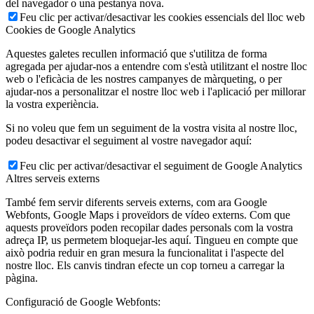
del navegador o una pestanya nova.
Feu clic per activar/desactivar les cookies essencials del lloc web
Cookies de Google Analytics
Aquestes galetes recullen informació que s'utilitza de forma
agregada per ajudar-nos a entendre com s'està utilitzant el nostre lloc
web o l'eficàcia de les nostres campanyes de màrqueting, o per
ajudar-nos a personalitzar el nostre lloc web i l'aplicació per millorar
la vostra experiència.
Si no voleu que fem un seguiment de la vostra visita al nostre lloc,
podeu desactivar el seguiment al vostre navegador aquí:
Feu clic per activar/desactivar el seguiment de Google Analytics
Altres serveis externs
També fem servir diferents serveis externs, com ara Google
Webfonts, Google Maps i proveïdors de vídeo externs. Com que
aquests proveïdors poden recopilar dades personals com la vostra
adreça IP, us permetem bloquejar-les aquí. Tingueu en compte que
això podria reduir en gran mesura la funcionalitat i l'aspecte del
nostre lloc. Els canvis tindran efecte un cop torneu a carregar la
pàgina.
Configuració de Google Webfonts: