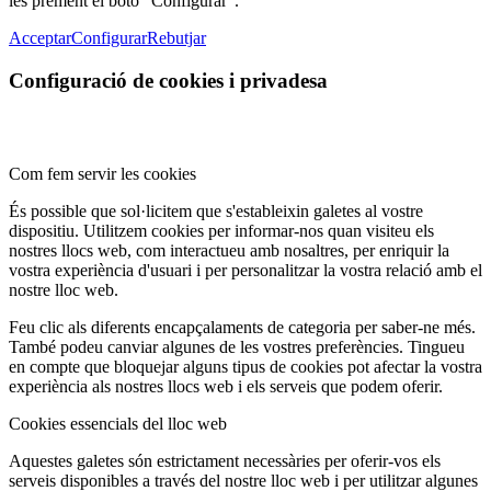
les prement el botó "Configurar".
Acceptar
Configurar
Rebutjar
Configuració de cookies i privadesa
Com fem servir les cookies
És possible que sol·licitem que s'estableixin galetes al vostre
dispositiu. Utilitzem cookies per informar-nos quan visiteu els
nostres llocs web, com interactueu amb nosaltres, per enriquir la
vostra experiència d'usuari i per personalitzar la vostra relació amb el
nostre lloc web.
Feu clic als diferents encapçalaments de categoria per saber-ne més.
També podeu canviar algunes de les vostres preferències. Tingueu
en compte que bloquejar alguns tipus de cookies pot afectar la vostra
experiència als nostres llocs web i els serveis que podem oferir.
Cookies essencials del lloc web
Aquestes galetes són estrictament necessàries per oferir-vos els
serveis disponibles a través del nostre lloc web i per utilitzar algunes