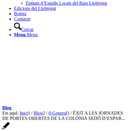
Entitats d’Estudis Locals del Baix Llobregat
Edicions del Llobregat
Botiga
Contacte
Cercar
Menu
Menu
Blog
Ets aquí:
Inici
1
/
Blog
2
/
0-General
3
/
ÈXIT A LES JORNADES
DE PORTES OBERTES DE LA COLÒNIA SEDÓ D’ESPAR...