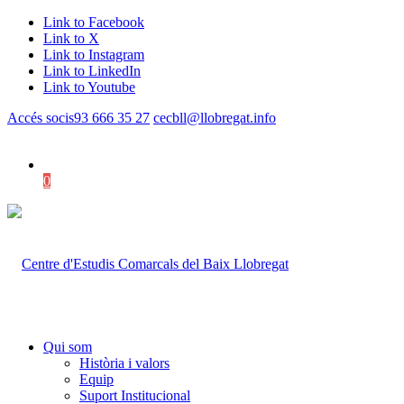
Link to Facebook
Link to X
Link to Instagram
Link to LinkedIn
Link to Youtube
Accés socis
93 666 35 27
cecbll@llobregat.info
0
Shopping Cart
Qui som
Història i valors
Equip
Suport Institucional