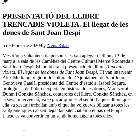
PRESENTACIÓ DEL LLIBRE
TRENCADÍS VIOLETA. El llegat de les
dones de Sant Joan Despí
6 de febrer de 2020
/
by
Neus Ribas
Més d’una vuitantena de persones es van aplegar el dijous 13 de
març a la sala de les Camèlies del Centre Cultural Mercè Rodoreda a
Sant Joan Despí. El motiu era la presentació del llibre
Trencadís
violeta. El llegat de les dones de Sant Joan Despí
. Hi van intervenir
Àlex Medrano, regidor de cultura de l’Ajuntament de Sant Joan,
Genoveva Català, presidenta del Centre d’estudis, Isabel Segura,
prologuista de l’obra i experta en història de les dones, Montserrat
Duran i Conxita Sánchez, coutarores del llibre. Conxita Sánchez, en
la seva intervenció, va explicar quin és el sentit d’aquest llibre que
ella va gestar i treballar, amb el que ha volgut visibilitzar a totes les
santjoanenques i al seu llegat tan silenciat amb el pas del temps.
L’acte es va convertir en un sentit homenatge a totes elles.