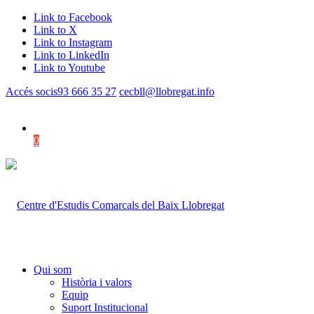
Link to Facebook
Link to X
Link to Instagram
Link to LinkedIn
Link to Youtube
Accés socis
93 666 35 27
cecbll@llobregat.info
0
Shopping Cart
Qui som
Història i valors
Equip
Suport Institucional