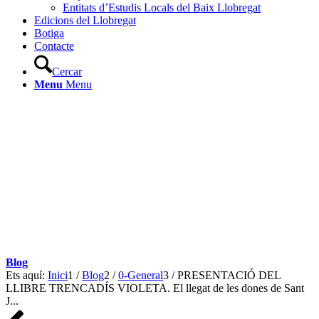
Entitats d’Estudis Locals del Baix Llobregat
Edicions del Llobregat
Botiga
Contacte
Cercar
Menu
Menu
Blog
Ets aquí:
Inici
1
/
Blog
2
/
0-General
3
/
PRESENTACIÓ DEL
LLIBRE TRENCADÍS VIOLETA. El llegat de les dones de Sant
J...