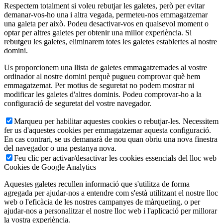
Respectem totalment si voleu rebutjar les galetes, però per evitar
demanar-vos-ho una i altra vegada, permeteu-nos emmagatzemar
una galeta per això. Podeu desactivar-vos en qualsevol moment o
optar per altres galetes per obtenir una millor experiència. Si
rebutgeu les galetes, eliminarem totes les galetes establertes al nostre
domini.
Us proporcionem una llista de galetes emmagatzemades al vostre
ordinador al nostre domini perquè pugueu comprovar què hem
emmagatzemat. Per motius de seguretat no podem mostrar ni
modificar les galetes d'altres dominis. Podeu comprovar-ho a la
configuració de seguretat del vostre navegador.
Marqueu per habilitar aquestes cookies o rebutjar-les. Necessitem
fer us d'aquestes cookies per emmagatzemar aquesta configuració.
En cas contrari, se us demanarà de nou quan obriu una nova finestra
del navegador o una pestanya nova.
Feu clic per activar/desactivar les cookies essencials del lloc web
Cookies de Google Analytics
Aquestes galetes recullen informació que s'utilitza de forma
agregada per ajudar-nos a entendre com s'està utilitzant el nostre lloc
web o l'eficàcia de les nostres campanyes de màrqueting, o per
ajudar-nos a personalitzar el nostre lloc web i l'aplicació per millorar
la vostra experiència.