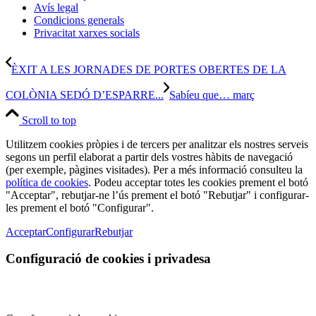
Avís legal
Condicions generals
Privacitat xarxes socials
ÈXIT A LES JORNADES DE PORTES OBERTES DE LA
COLÒNIA SEDÓ D’ESPARRE...
Sabíeu que… març
Scroll to top
Utilitzem cookies pròpies i de tercers per analitzar els nostres serveis
segons un perfil elaborat a partir dels vostres hàbits de navegació
(per exemple, pàgines visitades). Per a més informació consulteu la
política de cookies
. Podeu acceptar totes les cookies prement el botó
"Acceptar", rebutjar-ne l’ús prement el botó "Rebutjar" i configurar-
les prement el botó "Configurar".
Acceptar
Configurar
Rebutjar
Configuració de cookies i privadesa