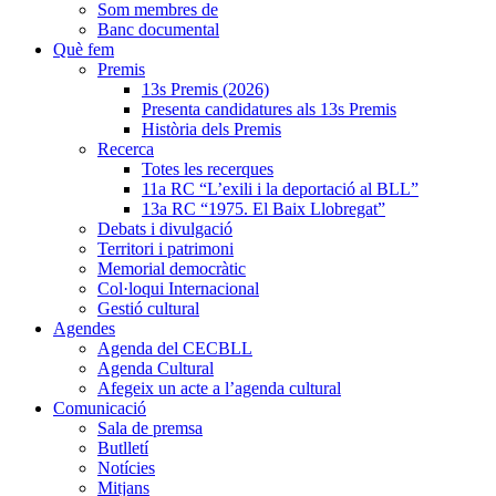
Som membres de
Banc documental
Què fem
Premis
13s Premis (2026)
Presenta candidatures als 13s Premis
Història dels Premis
Recerca
Totes les recerques
11a RC “L’exili i la deportació al BLL”
13a RC “1975. El Baix Llobregat”
Debats i divulgació
Territori i patrimoni
Memorial democràtic
Col·loqui Internacional
Gestió cultural
Agendes
Agenda del CECBLL
Agenda Cultural
Afegeix un acte a l’agenda cultural
Comunicació
Sala de premsa
Butlletí
Notícies
Mitjans