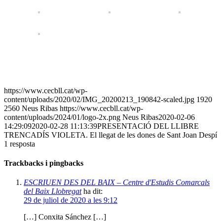
https://www.cecbll.cat/wp-
content/uploads/2020/02/IMG_20200213_190842-scaled.jpg
1920
2560
Neus Ribas
https://www.cecbll.cat/wp-
content/uploads/2024/01/logo-2x.png
Neus Ribas
2020-02-06
14:29:09
2020-02-28 11:13:39
PRESENTACIÓ DEL LLIBRE
TRENCADÍS VIOLETA. El llegat de les dones de Sant Joan Despí
1
resposta
Trackbacks i pingbacks
ESCRIUEN DES DEL BAIX – Centre d'Estudis Comarcals
del Baix Llobregat
ha dit:
29 de juliol de 2020 a les 9:12
[…] Conxita Sánchez […]