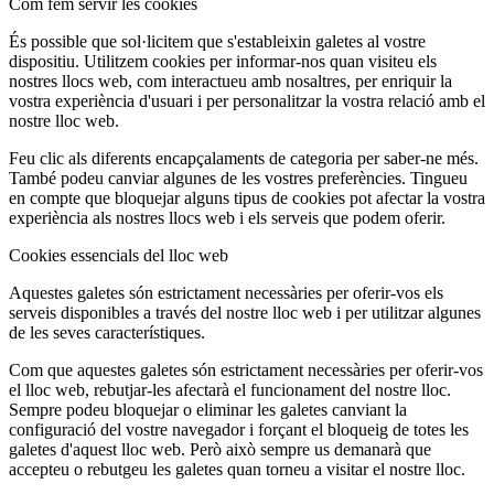
Com fem servir les cookies
És possible que sol·licitem que s'estableixin galetes al vostre
dispositiu. Utilitzem cookies per informar-nos quan visiteu els
nostres llocs web, com interactueu amb nosaltres, per enriquir la
vostra experiència d'usuari i per personalitzar la vostra relació amb el
nostre lloc web.
Feu clic als diferents encapçalaments de categoria per saber-ne més.
També podeu canviar algunes de les vostres preferències. Tingueu
en compte que bloquejar alguns tipus de cookies pot afectar la vostra
experiència als nostres llocs web i els serveis que podem oferir.
Cookies essencials del lloc web
Aquestes galetes són estrictament necessàries per oferir-vos els
serveis disponibles a través del nostre lloc web i per utilitzar algunes
de les seves característiques.
Com que aquestes galetes són estrictament necessàries per oferir-vos
el lloc web, rebutjar-les afectarà el funcionament del nostre lloc.
Sempre podeu bloquejar o eliminar les galetes canviant la
configuració del vostre navegador i forçant el bloqueig de totes les
galetes d'aquest lloc web. Però això sempre us demanarà que
accepteu o rebutgeu les galetes quan torneu a visitar el nostre lloc.