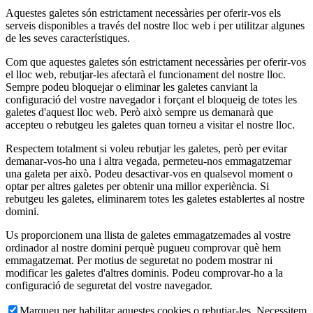
Aquestes galetes són estrictament necessàries per oferir-vos els
serveis disponibles a través del nostre lloc web i per utilitzar algunes
de les seves característiques.
Com que aquestes galetes són estrictament necessàries per oferir-vos
el lloc web, rebutjar-les afectarà el funcionament del nostre lloc.
Sempre podeu bloquejar o eliminar les galetes canviant la
configuració del vostre navegador i forçant el bloqueig de totes les
galetes d'aquest lloc web. Però això sempre us demanarà que
accepteu o rebutgeu les galetes quan torneu a visitar el nostre lloc.
Respectem totalment si voleu rebutjar les galetes, però per evitar
demanar-vos-ho una i altra vegada, permeteu-nos emmagatzemar
una galeta per això. Podeu desactivar-vos en qualsevol moment o
optar per altres galetes per obtenir una millor experiència. Si
rebutgeu les galetes, eliminarem totes les galetes establertes al nostre
domini.
Us proporcionem una llista de galetes emmagatzemades al vostre
ordinador al nostre domini perquè pugueu comprovar què hem
emmagatzemat. Per motius de seguretat no podem mostrar ni
modificar les galetes d'altres dominis. Podeu comprovar-ho a la
configuració de seguretat del vostre navegador.
Marqueu per habilitar aquestes cookies o rebutjar-les. Necessitem