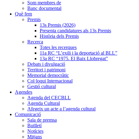
Som membres de
Banc documental
Què fem
Premis
13s Premis (2026)
Presenta candidatures als 13s Premis
Història dels Premis
Recerca
Totes les recerques
11a RC “L’exili i la deportació al BLL”
13a RC “1975. El Baix Llobregat”
Debats i divulgació
Territori i patrimoni
Memorial democràtic
Col·loqui Internacional
Gestió cultural
Agendes
Agenda del CECBLL
Agenda Cultural
Afegeix un acte a l’agenda cultural
Comunicació
Sala de premsa
Butlletí
Notícies
Mitjans