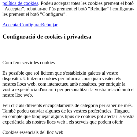
política de cookies
. Podeu acceptar totes les cookies prement el botó
"Acceptar", rebutjar-ne l’ús prement el botó "Rebutjar" i configurar-
les prement el botó "Configurar".
Acceptar
Configurar
Rebutjar
Configuració de cookies i privadesa
Com fem servir les cookies
És possible que sol·licitem que s'estableixin galetes al vostre
dispositiu. Utilitzem cookies per informar-nos quan visiteu els
nostres llocs web, com interactueu amb nosaltres, per enriquir la
vostra experiència d'usuari i per personalitzar la vostra relació amb el
nostre lloc web.
Feu clic als diferents encapçalaments de categoria per saber-ne més.
També podeu canviar algunes de les vostres preferències. Tingueu
en compte que bloquejar alguns tipus de cookies pot afectar la vostra
experiència als nostres llocs web i els serveis que podem oferir.
Cookies essencials del lloc web