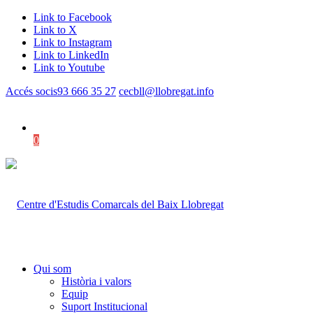
Link to Facebook
Link to X
Link to Instagram
Link to LinkedIn
Link to Youtube
Accés socis
93 666 35 27
cecbll@llobregat.info
0
Shopping Cart
Qui som
Història i valors
Equip
Suport Institucional