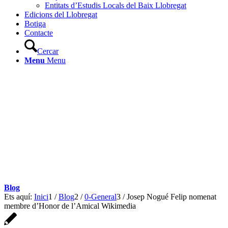
Entitats d’Estudis Locals del Baix Llobregat
Edicions del Llobregat
Botiga
Contacte
Cercar
Menu
Menu
Blog
Ets aquí:
Inici
1
/
Blog
2
/
0-General
3
/
Josep Nogué Felip nomenat
membre d’Honor de l’Amical Wikimedia