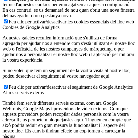
fer us d'aquestes cookies per emmagatzemar aquesta configuració.
En cas contrari, se us demanarà de nou quan obriu una nova finestra
del navegador o una pestanya nova.
Feu clic per activar/desactivar les cookies essencials del lloc web
Cookies de Google Analytics
Aquestes galetes recullen informació que s'utilitza de forma
agregada per ajudar-nos a entendre com s'està utilitzant el nostre lloc
web o l'eficàcia de les nostres campanyes de màrqueting, o per
ajudar-nos a personalitzar el nostre lloc web i l'aplicació per millorar
la vostra experiència.
Si no voleu que fem un seguiment de la vostra visita al nostre lloc,
podeu desactivar el seguiment al vostre navegador aquí:
Feu clic per activar/desactivar el seguiment de Google Analytics
Altres serveis externs
També fem servir diferents serveis externs, com ara Google
Webfonts, Google Maps i proveïdors de vídeo externs. Com que
aquests proveïdors poden recopilar dades personals com la vostra
adreça IP, us permetem bloquejar-les aquí. Tingueu en compte que
això podria reduir en gran mesura la funcionalitat i l'aspecte del
nostre lloc. Els canvis tindran efecte un cop torneu a carregar la
pàgina.