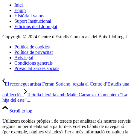
Inici
Equip
Història i valors
Suport Institucional
Edicions del Llobregat
Copyright © 2024 Centre d'Estudis Comarcals del Baix Llobregat.
Política de cookies
Política de privacitat
Avís legal
Condicions generals
Privacitat xarxes socials
El reconegut artista Ferran Soriano, regala al Centre d’Estudis una
col·lecció...
Tertulia literària amb Maite Carranza. Comentem “La
hija del este”...
Scroll to top
Utilitzem cookies pròpies i de tercers per analitzar els nostres serveis
segons un perfil elaborat a partir dels vostres hàbits de navegació
(per exemple, pàgines visitades). Per a més informació consulteu la