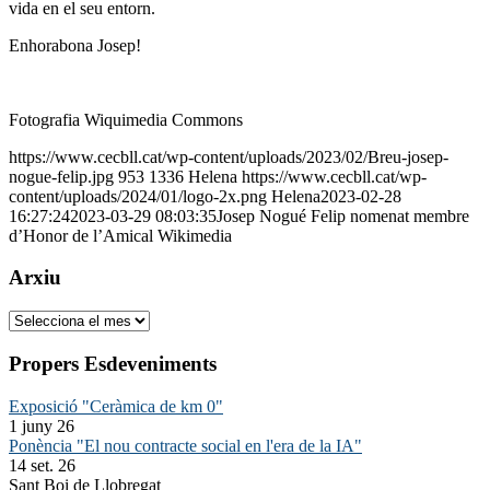
vida en el seu entorn.
Enhorabona Josep!
Fotografia Wiquimedia Commons
https://www.cecbll.cat/wp-content/uploads/2023/02/Breu-josep-
nogue-felip.jpg
953
1336
Helena
https://www.cecbll.cat/wp-
content/uploads/2024/01/logo-2x.png
Helena
2023-02-28
16:27:24
2023-03-29 08:03:35
Josep Nogué Felip nomenat membre
d’Honor de l’Amical Wikimedia
Arxiu
Arxiu
Propers Esdeveniments
Exposició "Ceràmica de km 0"
1 juny 26
Ponència "El nou contracte social en l'era de la IA"
14 set. 26
Sant Boi de Llobregat