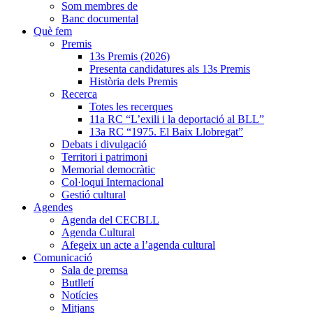
Som membres de
Banc documental
Què fem
Premis
13s Premis (2026)
Presenta candidatures als 13s Premis
Història dels Premis
Recerca
Totes les recerques
11a RC “L’exili i la deportació al BLL”
13a RC “1975. El Baix Llobregat”
Debats i divulgació
Territori i patrimoni
Memorial democràtic
Col·loqui Internacional
Gestió cultural
Agendes
Agenda del CECBLL
Agenda Cultural
Afegeix un acte a l’agenda cultural
Comunicació
Sala de premsa
Butlletí
Notícies
Mitjans