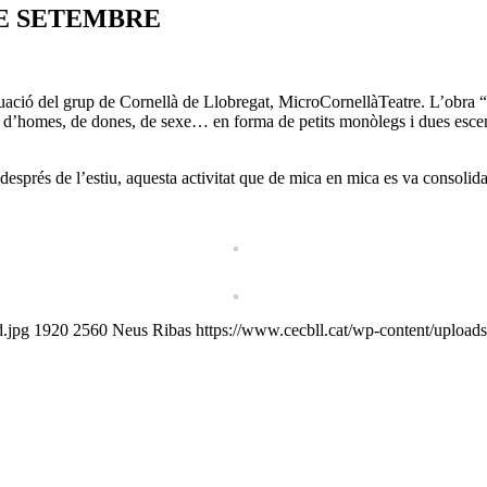
 DE SETEMBRE
ctuació del grup de Cornellà de Llobregat, MicroCornellàTeatre. L’obra 
a d’homes, de dones, de sexe… en forma de petits monòlegs i dues esce
esprés de l’estiu, aquesta activitat que de mica en mica es va consolida
.jpg
1920
2560
Neus Ribas
https://www.cecbll.cat/wp-content/upload