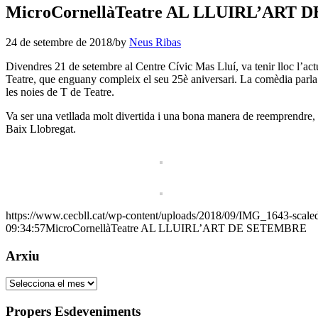
MicroCornellàTeatre AL LLUIRL’ART
24 de setembre de 2018
/
by
Neus Ribas
Divendres 21 de setembre al Centre Cívic Mas Lluí, va tenir lloc l’a
Teatre, que enguany compleix el seu 25è aniversari. La comèdia parl
les noies de T de Teatre.
Va ser una vetllada molt divertida i una bona manera de reemprendre, d
Baix Llobregat.
https://www.cecbll.cat/wp-content/uploads/2018/09/IMG_1643-scaled
09:34:57
MicroCornellàTeatre AL LLUIRL’ART DE SETEMBRE
Arxiu
Arxiu
Propers Esdeveniments