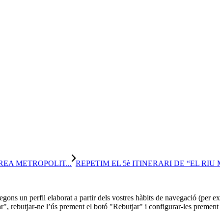
REA METROPOLIT...
REPETIM EL 5è ITINERARI DE “EL RI
 segons un perfil elaborat a partir dels vostres hàbits de navegació (per
r", rebutjar-ne l’ús prement el botó "Rebutjar" i configurar-les prement