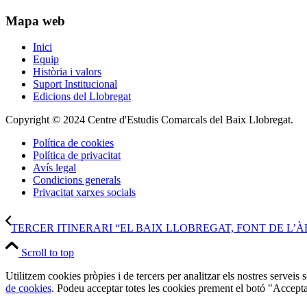
Mapa web
Inici
Equip
Història i valors
Suport Institucional
Edicions del Llobregat
Copyright © 2024 Centre d'Estudis Comarcals del Baix Llobregat.
Política de cookies
Política de privacitat
Avís legal
Condicions generals
Privacitat xarxes socials
TERCER ITINERARI “EL BAIX LLOBREGAT, FONT DE L’À
Scroll to top
Utilitzem cookies pròpies i de tercers per analitzar els nostres serveis
de cookies
. Podeu acceptar totes les cookies prement el botó "Accepta