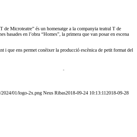
“T de Microteatre” és un homenatge a la companyia teatral T de
nes basades en l’obra “Homes”, la primera que van posar en escena
nt i que ens permet conèixer la producció escènica de petit format del
s/2024/01/logo-2x.png
Neus Ribas
2018-09-24 10:13:11
2018-09-28