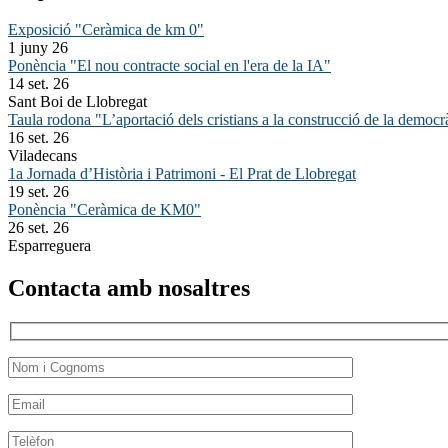
Exposició "Ceràmica de km 0"
1 juny 26
Ponència "El nou contracte social en l'era de la IA"
14 set. 26
Sant Boi de Llobregat
Taula rodona "L’aportació dels cristians a la construcció de la democr
16 set. 26
Viladecans
1a Jornada d’Història i Patrimoni - El Prat de Llobregat
19 set. 26
Ponència "Ceràmica de KM0"
26 set. 26
Esparreguera
Contacta amb nosaltres