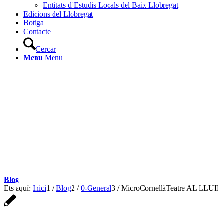
Entitats d’Estudis Locals del Baix Llobregat
Edicions del Llobregat
Botiga
Contacte
Cercar
Menu
Menu
Blog
Ets aquí:
Inici
1
/
Blog
2
/
0-General
3
/
MicroCornellàTeatre AL L