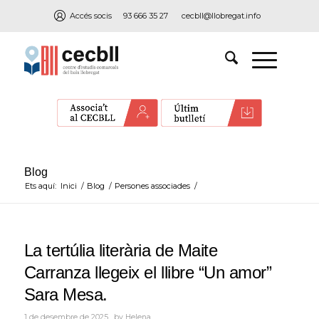
Accés socis
93 666 35 27
cecbll@llobregat.info
Blog
Ets aquí:
Inici
/
Blog
/
Persones associades
/
La tertúlia literària de Maite
Carranza llegeix el llibre “Un amor”
Sara Mesa.
1 de desembre de 2025
by
Helena