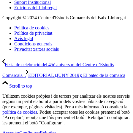
Suport Institucional
Edicions del Llobregat
Copyright © 2024 Centre d'Estudis Comarcals del Baix Llobregat.
Política de cookies
Política de privacitat
Avís legal
Condicions generals
Privacitat xarxes socials
Festa de celebració del 45è aniversari del Centre d’Estudis
Comarcals...
EDITORIAL (JUNY 2019): El batec de la comarca
Scroll to top
Utilitzem cookies pròpies i de tercers per analitzar els nostres serveis
segons un perfil elaborat a partir dels vostres hàbits de navegació
(per exemple, pàgines visitades). Per a més informació consulteu la
política de cookies
. Podeu acceptar totes les cookies prement el botó
"Acceptar", rebutjar-ne l’ús prement el botó "Rebutjar" i configurar-
les prement el botó "Configurar".
Acceptar
Configurar
Rebutjar