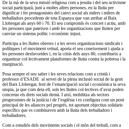
De la mà de la seva missió religiosa com a jesuïta i del seu activisme
social participarà, junt a moltes altres persones, en la lluita per
dignificar i fer protagonistes del canvi social als milers i milers de
treballadors procedents de tota Espanya que van arribar al Baix
Llobregat als anys 60 i 70. El seu compromís és concret i actiu, amb
les persones que pateixen i amb les organitzacions que lluiten per
canviar un sistema polític i econòmic injust.
Participa a les lluites obreres i a les seves organitzacions sindicals i
polítiques i el moviment veïnal, aporta el seu coneixement i ajuda a
les persones desfavorides i, en la crisis dels anys 80, contribueix a
organitzar col·lectivament plataformes de lluita contra la pobresa i la
marginació.
Posa sempre el seu saber i les seves relacions com a cristià i
professor d’ESADE al servei de la plena inclusió social de la gent
del Baix Llobregat, fent de l’emancipació social i econòmica la seva
utopia, ja que com deia ell, sols les lluites col·lectives d’avui poden
concretar els drets socials demà. I així, mobilitza als sectors
progressistes de la justícia i de l’església i es configura com un pont
principal de les aliances pel progrés, tot aportant objectius solidaris
específics que es combinaven amb la lluita dels treballadors i
treballadores.
Com a estudiós dels moviments socials i el món del treball, com a