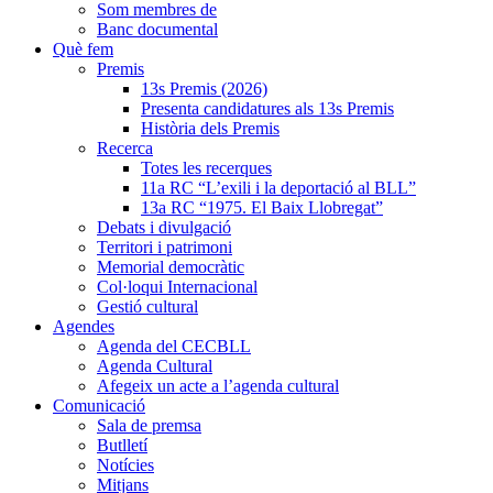
Som membres de
Banc documental
Què fem
Premis
13s Premis (2026)
Presenta candidatures als 13s Premis
Història dels Premis
Recerca
Totes les recerques
11a RC “L’exili i la deportació al BLL”
13a RC “1975. El Baix Llobregat”
Debats i divulgació
Territori i patrimoni
Memorial democràtic
Col·loqui Internacional
Gestió cultural
Agendes
Agenda del CECBLL
Agenda Cultural
Afegeix un acte a l’agenda cultural
Comunicació
Sala de premsa
Butlletí
Notícies
Mitjans