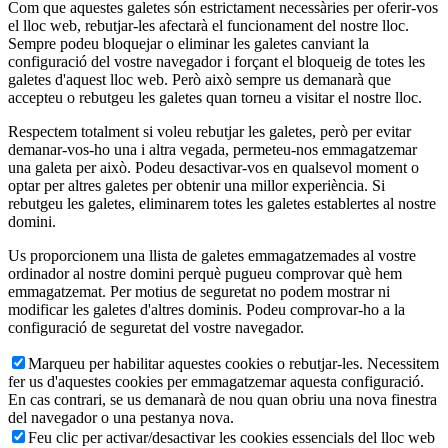
Com que aquestes galetes són estrictament necessàries per oferir-vos
el lloc web, rebutjar-les afectarà el funcionament del nostre lloc.
Sempre podeu bloquejar o eliminar les galetes canviant la
configuració del vostre navegador i forçant el bloqueig de totes les
galetes d'aquest lloc web. Però això sempre us demanarà que
accepteu o rebutgeu les galetes quan torneu a visitar el nostre lloc.
Respectem totalment si voleu rebutjar les galetes, però per evitar
demanar-vos-ho una i altra vegada, permeteu-nos emmagatzemar
una galeta per això. Podeu desactivar-vos en qualsevol moment o
optar per altres galetes per obtenir una millor experiència. Si
rebutgeu les galetes, eliminarem totes les galetes establertes al nostre
domini.
Us proporcionem una llista de galetes emmagatzemades al vostre
ordinador al nostre domini perquè pugueu comprovar què hem
emmagatzemat. Per motius de seguretat no podem mostrar ni
modificar les galetes d'altres dominis. Podeu comprovar-ho a la
configuració de seguretat del vostre navegador.
Marqueu per habilitar aquestes cookies o rebutjar-les. Necessitem
fer us d'aquestes cookies per emmagatzemar aquesta configuració.
En cas contrari, se us demanarà de nou quan obriu una nova finestra
del navegador o una pestanya nova.
Feu clic per activar/desactivar les cookies essencials del lloc web