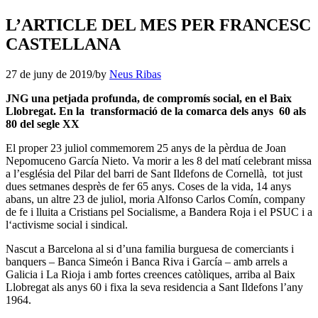
L’ARTICLE DEL MES PER FRANCESC
CASTELLANA
27 de juny de 2019
/
by
Neus Ribas
JNG una petjada profunda, de compromís social, en el Baix
Llobregat. En la transformació de la comarca dels anys 60 als
80 del segle XX
El proper 23 juliol commemorem 25 anys de la pèrdua de Joan
Nepomuceno García Nieto. Va morir a les 8 del matí celebrant missa
a l’església del Pilar del barri de Sant Ildefons de Cornellà, tot just
dues setmanes desprès de fer 65 anys. Coses de la vida, 14 anys
abans, un altre 23 de juliol, moria Alfonso Carlos Comín, company
de fe i lluita a Cristians pel Socialisme, a Bandera Roja i el PSUC i a
l‘activisme social i sindical.
Nascut a Barcelona al si d’una familia burguesa de comerciants i
banquers – Banca Simeón i Banca Riva i García – amb arrels a
Galicia i La Rioja i amb fortes creences catòliques, arriba al Baix
Llobregat als anys 60 i fixa la seva residencia a Sant Ildefons l’any
1964.