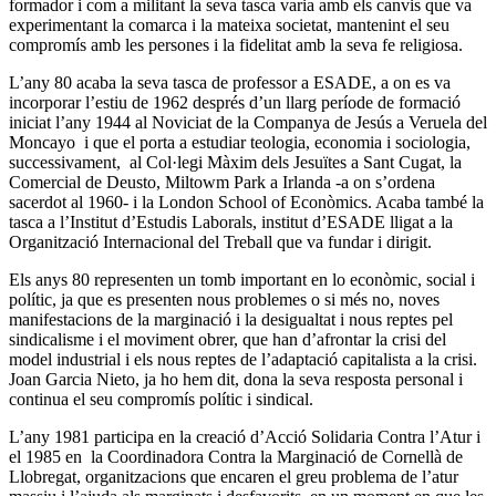
formador i com a militant la seva tasca varia amb els canvis que va
experimentant la comarca i la mateixa societat, mantenint el seu
compromís amb les persones i la fidelitat amb la seva fe religiosa.
L’any 80 acaba la seva tasca de professor a ESADE, a on es va
incorporar l’estiu de 1962 després d’un llarg període de formació
iniciat l’any 1944 al Noviciat de la Companya de Jesús a Veruela del
Moncayo i que el porta a estudiar teologia, economia i sociologia,
successivament, al Col·legi Màxim dels Jesuïtes a Sant Cugat, la
Comercial de Deusto, Miltowm Park a Irlanda -a on s’ordena
sacerdot al 1960- i la London School of Econòmics. Acaba també la
tasca a l’Institut d’Estudis Laborals, institut d’ESADE lligat a la
Organització Internacional del Treball que va fundar i dirigit.
Els anys 80 representen un tomb important en lo econòmic, social i
polític, ja que es presenten nous problemes o si més no, noves
manifestacions de la marginació i la desigualtat i nous reptes pel
sindicalisme i el moviment obrer, que han d’afrontar la crisi del
model industrial i els nous reptes de l’adaptació capitalista a la crisi.
Joan Garcia Nieto, ja ho hem dit, dona la seva resposta personal i
continua el seu compromís polític i sindical.
L’any 1981 participa en la creació d’Acció Solidaria Contra l’Atur i
el 1985 en la Coordinadora Contra la Marginació de Cornellà de
Llobregat, organitzacions que encaren el greu problema de l’atur