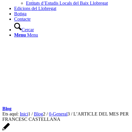
Entitats d’Estudis Locals del Baix Llobregat
Edicions del Llobregat
Botiga
Contacte
Cercar
Menu
Menu
Blog
Ets aquí:
Inici
1
/
Blog
2
/
0-General
3
/
L’ARTICLE DEL MES PER
FRANCESC CASTELLANA