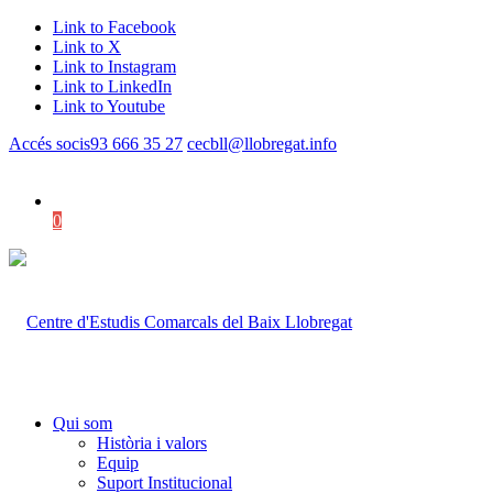
Link to Facebook
Link to X
Link to Instagram
Link to LinkedIn
Link to Youtube
Accés socis
93 666 35 27
cecbll@llobregat.info
0
Shopping Cart
Qui som
Història i valors
Equip
Suport Institucional