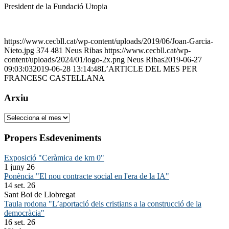
President de la Fundació Utopia
https://www.cecbll.cat/wp-content/uploads/2019/06/Joan-Garcia-
Nieto.jpg
374
481
Neus Ribas
https://www.cecbll.cat/wp-
content/uploads/2024/01/logo-2x.png
Neus Ribas
2019-06-27
09:03:03
2019-06-28 13:14:48
L’ARTICLE DEL MES PER
FRANCESC CASTELLANA
Arxiu
Arxiu
Propers Esdeveniments
Exposició "Ceràmica de km 0"
1 juny 26
Ponència "El nou contracte social en l'era de la IA"
14 set. 26
Sant Boi de Llobregat
Taula rodona "L’aportació dels cristians a la construcció de la
democràcia"
16 set. 26