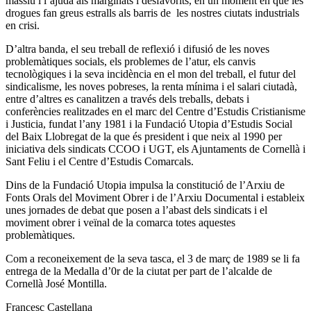
massiu i l’ajuda als marginats i desfavorits, en un moment en que les
drogues fan greus estralls als barris de les nostres ciutats industrials
en crisi.
D’altra banda, el seu treball de reflexió i difusió de les noves
problemàtiques socials, els problemes de l’atur, els canvis
tecnològiques i la seva incidència en el mon del treball, el futur del
sindicalisme, les noves pobreses, la renta mínima i el salari ciutadà,
entre d’altres es canalitzen a través dels treballs, debats i
conferències realitzades en el marc del Centre d’Estudis Cristianisme
i Justicia, fundat l’any 1981 i la Fundació Utopia d’Estudis Social
del Baix Llobregat de la que és president i que neix al 1990 per
iniciativa dels sindicats CCOO i UGT, els Ajuntaments de Cornellà i
Sant Feliu i el Centre d’Estudis Comarcals.
Dins de la Fundació Utopia impulsa la constitució de l’Arxiu de
Fonts Orals del Moviment Obrer i de l’Arxiu Documental i estableix
unes jornades de debat que posen a l’abast dels sindicats i el
moviment obrer i veïnal de la comarca totes aquestes
problemàtiques.
Com a reconeixement de la seva tasca, el 3 de març de 1989 se li fa
entrega de la Medalla d’0r de la ciutat per part de l’alcalde de
Cornellà José Montilla.
Francesc Castellana