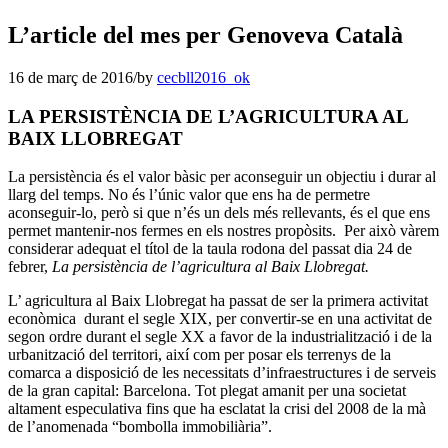
L’article del mes per Genoveva Català
16 de març de 2016
/
by
cecbll2016_ok
LA PERSISTÈNCIA DE L’AGRICULTURA AL
BAIX LLOBREGAT
La persistència és el valor bàsic per aconseguir un objectiu i durar al
llarg del temps. No és l’únic valor que ens ha de permetre
aconseguir-lo, però si que n’és un dels més rellevants, és el que ens
permet mantenir-nos fermes en els nostres propòsits. Per això vàrem
considerar adequat el títol de la taula rodona del passat dia 24 de
febrer,
La persistència de l’agricultura al Baix Llobregat.
L’ agricultura al Baix Llobregat ha passat de ser la primera activitat
econòmica durant el segle XIX, per convertir-se en una activitat de
segon ordre durant el segle XX a favor de la industrialització i de la
urbanització del territori, així com per posar els terrenys de la
comarca a disposició de les necessitats d’infraestructures i de serveis
de la gran capital: Barcelona. Tot plegat amanit per una societat
altament especulativa fins que ha esclatat la crisi del 2008 de la mà
de l’anomenada “bombolla immobiliària”.