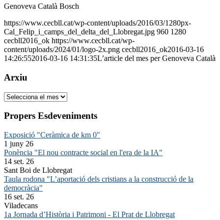
Genoveva Català Bosch
https://www.cecbll.cat/wp-content/uploads/2016/03/1280px-
Cal_Felip_i_camps_del_delta_del_Llobregat.jpg
960
1280
cecbll2016_ok
https://www.cecbll.cat/wp-
content/uploads/2024/01/logo-2x.png
cecbll2016_ok
2016-03-16
14:26:55
2016-03-16 14:31:35
L’article del mes per Genoveva Català
Arxiu
Arxiu
Propers Esdeveniments
Exposició "Ceràmica de km 0"
1 juny 26
Ponència "El nou contracte social en l'era de la IA"
14 set. 26
Sant Boi de Llobregat
Taula rodona "L’aportació dels cristians a la construcció de la
democràcia"
16 set. 26
Viladecans
1a Jornada d’Història i Patrimoni - El Prat de Llobregat