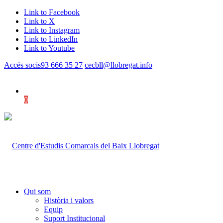
Link to Facebook
Link to X
Link to Instagram
Link to LinkedIn
Link to Youtube
Accés socis
93 666 35 27
cecbll@llobregat.info
0
Shopping Cart
Qui som
Història i valors
Equip
Suport Institucional