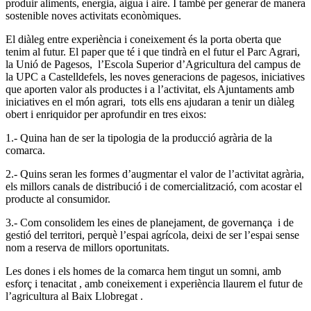
produir aliments, energia, aigua i aire. I també per generar de manera
sostenible noves activitats econòmiques.
El diàleg entre experiència i coneixement és la porta oberta que
tenim al futur. El paper que té i que tindrà en el futur el Parc Agrari,
la Unió de Pagesos, l’Escola Superior d’Agricultura del campus de
la UPC a Castelldefels, les noves generacions de pagesos, iniciatives
que aporten valor als productes i a l’activitat, els Ajuntaments amb
iniciatives en el món agrari, tots ells ens ajudaran a tenir un diàleg
obert i enriquidor per aprofundir en tres eixos:
1.- Quina han de ser la tipologia de la producció agrària de la
comarca.
2.- Quins seran les formes d’augmentar el valor de l’activitat agrària,
els millors canals de distribució i de comercialització, com acostar el
producte al consumidor.
3.- Com consolidem les eines de planejament, de governança i de
gestió del territori, perquè l’espai agrícola, deixi de ser l’espai sense
nom a reserva de millors oportunitats.
Les dones i els homes de la comarca hem tingut un somni, amb
esforç i tenacitat , amb coneixement i experiència llaurem el futur de
l’agricultura al Baix Llobregat .