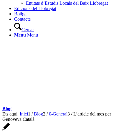
Entitats d’Estudis Locals del Baix Llobregat
Edicions del Llobregat
Botiga
Contacte
Cercar
Menu
Menu
Blog
Ets aquí:
Inici
1
/
Blog
2
/
0-General
3
/
L’article del mes per
Genoveva Català