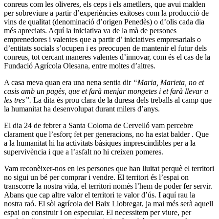
conreus com les oliveres, els ceps i els ametllers, que avui malden
per sobreviure a partir d’experiències exitoses com la producció de
vins de qualitat (denominació d’origen Penedès) o d’olis cada dia
més apreciats. Aquí la iniciativa va de la mà de persones
emprenedores i valentes que a partir d’ iniciatives empresarials o
d’entitats socials s’ocupen i es preocupen de mantenir el futur dels
conreus, tot cercant maneres valentes d’innovar, com és el cas de la
Fundació Agrícola Olesana, entre moltes d’altres.
A casa meva quan era una nena sentia dir
“Maria, Marieta, no et
casis amb un pagès, que et farà menjar mongetes i et farà llevar a
les tres”.
La dita és prou clara de la duresa dels treballs al camp que
la humanitat ha desenvolupat durant milers d’anys.
El dia 24 de febrer a Santa Coloma de Cervelló vam percebre
clarament que l’esforç fet per generacions, no ha estat balder . Que
a la humanitat hi ha activitats bàsiques imprescindibles per a la
supervivència i que a l’asfalt no hi creixen pomeres.
Vam reconèixer-nos en les persones que han lluitat perquè el territori
no sigui un bé per comprar i vendre. El territori és l’espai on
transcorre la nostra vida, el territori només l’hem de poder fer servir.
Abans que cap altre valor el territori te valor d’ús. I aquí rau la
nostra raó. El sòl agrícola del Baix Llobregat, ja mai més serà aquell
espai on construir i on especular. El necessitem per viure, per