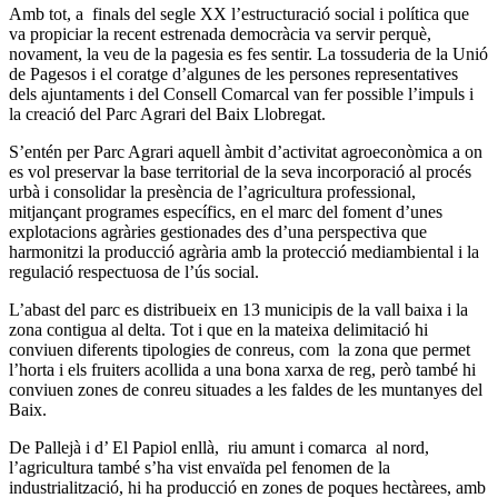
Amb tot, a finals del segle XX l’estructuració social i política que
va propiciar la recent estrenada democràcia va servir perquè,
novament, la veu de la pagesia es fes sentir. La tossuderia de la Unió
de Pagesos i el coratge d’algunes de les persones representatives
dels ajuntaments i del Consell Comarcal van fer possible l’impuls i
la creació del Parc Agrari del Baix Llobregat.
S’entén per Parc Agrari aquell àmbit d’activitat agroeconòmica a on
es vol preservar la base territorial de la seva incorporació al procés
urbà i consolidar la presència de l’agricultura professional,
mitjançant programes específics, en el marc del foment d’unes
explotacions agràries gestionades des d’una perspectiva que
harmonitzi la producció agrària amb la protecció mediambiental i la
regulació respectuosa de l’ús social.
L’abast del parc es distribueix en 13 municipis de la vall baixa i la
zona contigua al delta. Tot i que en la mateixa delimitació hi
conviuen diferents tipologies de conreus, com la zona que permet
l’horta i els fruiters acollida a una bona xarxa de reg, però també hi
conviuen zones de conreu situades a les faldes de les muntanyes del
Baix.
De Pallejà i d’ El Papiol enllà, riu amunt i comarca al nord,
l’agricultura també s’ha vist envaïda pel fenomen de la
industrialització, hi ha producció en zones de poques hectàrees, amb