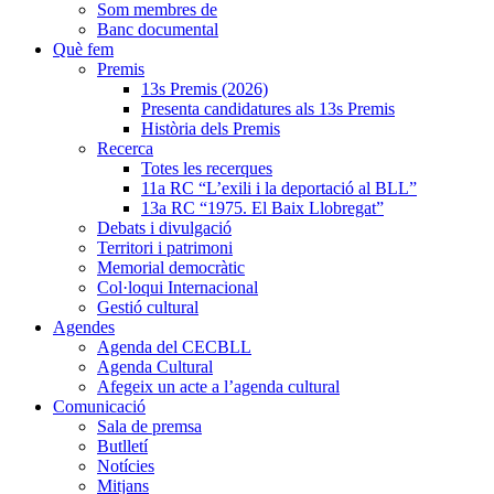
Som membres de
Banc documental
Què fem
Premis
13s Premis (2026)
Presenta candidatures als 13s Premis
Història dels Premis
Recerca
Totes les recerques
11a RC “L’exili i la deportació al BLL”
13a RC “1975. El Baix Llobregat”
Debats i divulgació
Territori i patrimoni
Memorial democràtic
Col·loqui Internacional
Gestió cultural
Agendes
Agenda del CECBLL
Agenda Cultural
Afegeix un acte a l’agenda cultural
Comunicació
Sala de premsa
Butlletí
Notícies
Mitjans