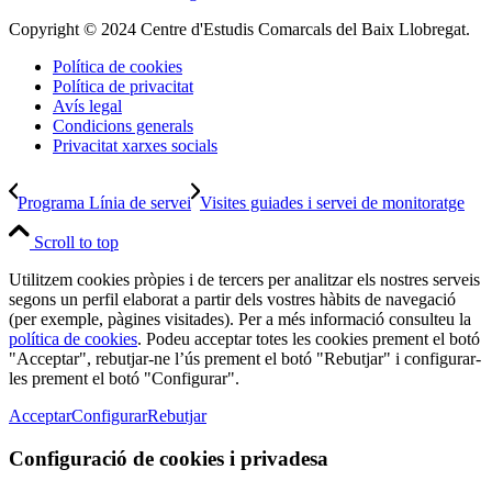
Copyright © 2024 Centre d'Estudis Comarcals del Baix Llobregat.
Política de cookies
Política de privacitat
Avís legal
Condicions generals
Privacitat xarxes socials
Programa Línia de servei
Visites guiades i servei de monitoratge
Scroll to top
Utilitzem cookies pròpies i de tercers per analitzar els nostres serveis
segons un perfil elaborat a partir dels vostres hàbits de navegació
(per exemple, pàgines visitades). Per a més informació consulteu la
política de cookies
. Podeu acceptar totes les cookies prement el botó
"Acceptar", rebutjar-ne l’ús prement el botó "Rebutjar" i configurar-
les prement el botó "Configurar".
Acceptar
Configurar
Rebutjar
Configuració de cookies i privadesa