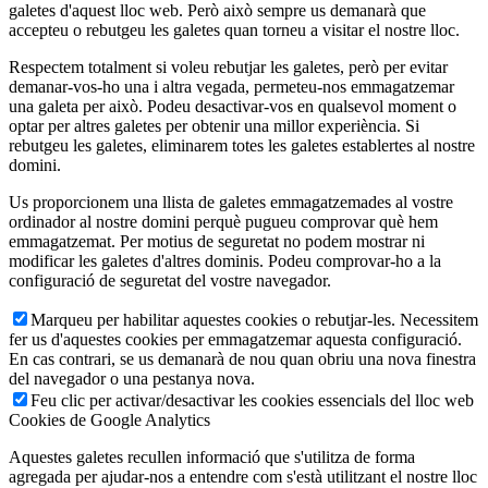
galetes d'aquest lloc web. Però això sempre us demanarà que
accepteu o rebutgeu les galetes quan torneu a visitar el nostre lloc.
Respectem totalment si voleu rebutjar les galetes, però per evitar
demanar-vos-ho una i altra vegada, permeteu-nos emmagatzemar
una galeta per això. Podeu desactivar-vos en qualsevol moment o
optar per altres galetes per obtenir una millor experiència. Si
rebutgeu les galetes, eliminarem totes les galetes establertes al nostre
domini.
Us proporcionem una llista de galetes emmagatzemades al vostre
ordinador al nostre domini perquè pugueu comprovar què hem
emmagatzemat. Per motius de seguretat no podem mostrar ni
modificar les galetes d'altres dominis. Podeu comprovar-ho a la
configuració de seguretat del vostre navegador.
Marqueu per habilitar aquestes cookies o rebutjar-les. Necessitem
fer us d'aquestes cookies per emmagatzemar aquesta configuració.
En cas contrari, se us demanarà de nou quan obriu una nova finestra
del navegador o una pestanya nova.
Feu clic per activar/desactivar les cookies essencials del lloc web
Cookies de Google Analytics
Aquestes galetes recullen informació que s'utilitza de forma
agregada per ajudar-nos a entendre com s'està utilitzant el nostre lloc