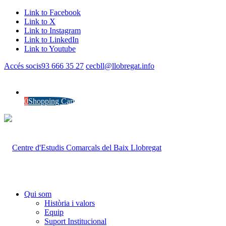
Link to Facebook
Link to X
Link to Instagram
Link to LinkedIn
Link to Youtube
Accés socis
93 666 35 27
cecbll@llobregat.info
0
Shopping Cart
Qui som
Història i valors
Equip
Suport Institucional