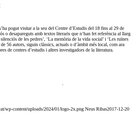
t
a pogut visitar a la seu del Centre d’Estudis del 18 fins al 29 de
s o desapareguts amb textos literaris que n’han fet referència al llarg
am silenciós de les pedres’, ‘La memòria de la vida social’ i ‘Les ruïnes
 de 56 autors, siguin clàssics, actuals o d’àmbit més local, com ara
de centres d’estudis i altres investigadors de la literatura.
cat/wp-content/uploads/2024/01/logo-2x.png
Neus Ribas
2017-12-20