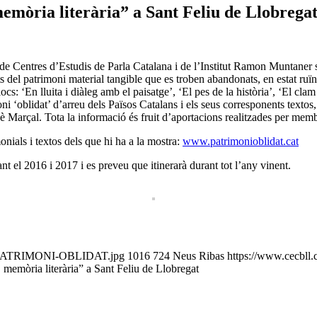
memòria literària” a Sant Feliu de Llobrega
e Centres d’Estudis de Parla Catalana i de l’Institut Ramon Muntaner s’h
del patrimoni material tangible que es troben abandonats, en estat ruïnó
blocs: ‘En lluita i diàleg amb el paisatge’, ‘El pes de la història’, ‘El cl
ni ‘oblidat’ d’arreu dels Països Catalans i els seus corresponents textos,
rçal. Tota la informació és fruit d’aportacions realitzades per membres 
ials i textos dels que hi ha a la mostra:
www.patrimonioblidat.cat
nt el 2016 i 2017 i es preveu que itinerarà durant tot l’any vinent.
TO-PATRIMONI-OBLIDAT.jpg
1016
724
Neus Ribas
https://www.cecbll.
, memòria literària” a Sant Feliu de Llobregat