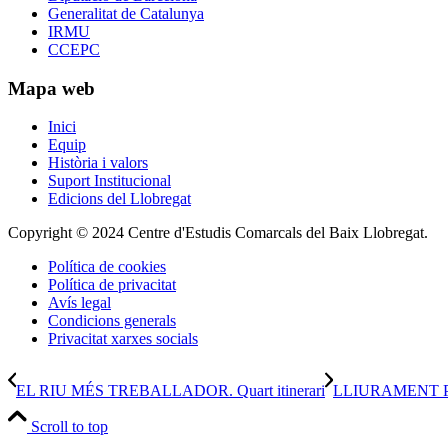
Generalitat de Catalunya
IRMU
CCEPC
Mapa web
Inici
Equip
Història i valors
Suport Institucional
Edicions del Llobregat
Copyright © 2024 Centre d'Estudis Comarcals del Baix Llobregat.
Política de cookies
Política de privacitat
Avís legal
Condicions generals
Privacitat xarxes socials
EL RIU MÉS TREBALLADOR. Quart itinerari
LLIURAMENT P
Scroll to top