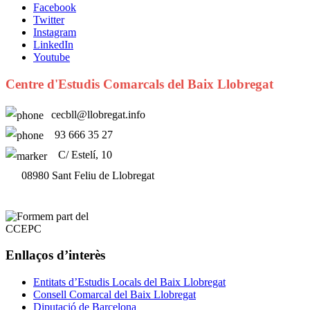
Facebook
Twitter
Instagram
LinkedIn
Youtube
Centre d'Estudis Comarcals del Baix Llobregat
cecbll@llobregat.info
93 666 35 27
C/ Estelí, 10
08980 Sant Feliu de Llobregat
Enllaços d’interès
Entitats d’Estudis Locals del Baix Llobregat
Consell Comarcal del Baix Llobregat
Diputació de Barcelona