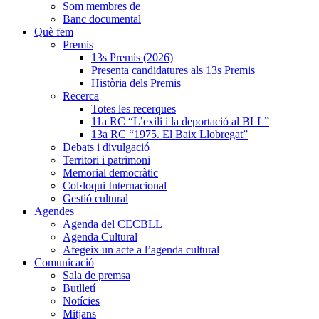
Som membres de
Banc documental
Què fem
Premis
13s Premis (2026)
Presenta candidatures als 13s Premis
Història dels Premis
Recerca
Totes les recerques
11a RC “L’exili i la deportació al BLL”
13a RC “1975. El Baix Llobregat”
Debats i divulgació
Territori i patrimoni
Memorial democràtic
Col·loqui Internacional
Gestió cultural
Agendes
Agenda del CECBLL
Agenda Cultural
Afegeix un acte a l’agenda cultural
Comunicació
Sala de premsa
Butlletí
Notícies
Mitjans