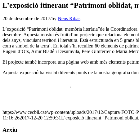
L’exposició itinerant “Patrimoni oblidat, 
20 de desembre de 2017
/
by
Neus Ribas
L’exposició “Patrimoni oblidat, memòria literària”de la Coordinadora d
desembre. Aquesta mostra és fruit d’un projecte que relaciona elements 
dels anys, vinculant territori i literatura. Està estructurada en 5 grans 
com a símbol de la terra’. En total s’hi recullen 60 elements de patrimo
Eugeni d’Ors, Artur Bladé i Desumvila, Pere Gimferrer o Maria-Mercè Ma
El projecte també incorpora una pàgina web amb més elements patrimon
Aquesta exposició ha visitat diferents punts de la nostra geografia dura
https://www.cecbll.cat/wp-content/uploads/2017/12/Captura-FO
11:16:26
2017-12-20 12:59:31
L’exposició itinerant “Patrimoni oblidat
Arxiu