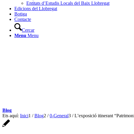
Entitats d’Estudis Locals del Baix Llobregat
Edicions del Llobregat
Botiga
Contacte
Cercar
Menu
Menu
Blog
Ets aquí:
Inici
1
/
Blog
2
/
0-General
3
/
L’exposició itinerant “Patrimoni