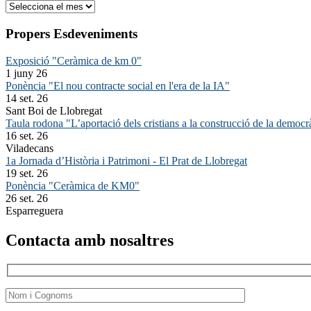
Arxiu
Propers Esdeveniments
Exposició "Ceràmica de km 0"
1 juny 26
Ponència "El nou contracte social en l'era de la IA"
14 set. 26
Sant Boi de Llobregat
Taula rodona "L’aportació dels cristians a la construcció de la democr
16 set. 26
Viladecans
1a Jornada d’Història i Patrimoni - El Prat de Llobregat
19 set. 26
Ponència "Ceràmica de KM0"
26 set. 26
Esparreguera
Contacta amb nosaltres