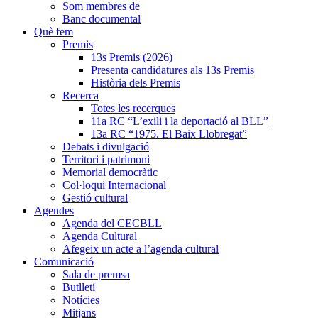
Som membres de
Banc documental
Què fem
Premis
13s Premis (2026)
Presenta candidatures als 13s Premis
Història dels Premis
Recerca
Totes les recerques
11a RC “L’exili i la deportació al BLL”
13a RC “1975. El Baix Llobregat”
Debats i divulgació
Territori i patrimoni
Memorial democràtic
Col·loqui Internacional
Gestió cultural
Agendes
Agenda del CECBLL
Agenda Cultural
Afegeix un acte a l’agenda cultural
Comunicació
Sala de premsa
Butlletí
Notícies
Mitjans