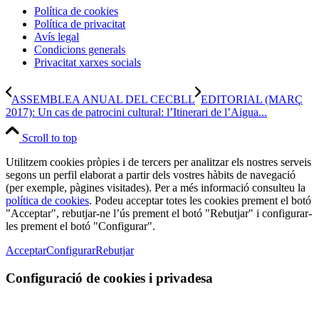
Política de cookies
Política de privacitat
Avís legal
Condicions generals
Privacitat xarxes socials
ASSEMBLEA ANUAL DEL CECBLL
EDITORIAL (MARÇ
2017): Un cas de patrocini cultural: l’Itinerari de l’Aigua...
Scroll to top
Utilitzem cookies pròpies i de tercers per analitzar els nostres serveis
segons un perfil elaborat a partir dels vostres hàbits de navegació
(per exemple, pàgines visitades). Per a més informació consulteu la
política de cookies
. Podeu acceptar totes les cookies prement el botó
"Acceptar", rebutjar-ne l’ús prement el botó "Rebutjar" i configurar-
les prement el botó "Configurar".
Acceptar
Configurar
Rebutjar
Configuració de cookies i privadesa