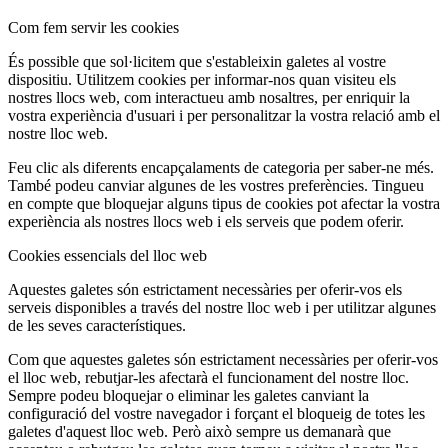
Com fem servir les cookies
És possible que sol·licitem que s'estableixin galetes al vostre
dispositiu. Utilitzem cookies per informar-nos quan visiteu els
nostres llocs web, com interactueu amb nosaltres, per enriquir la
vostra experiència d'usuari i per personalitzar la vostra relació amb el
nostre lloc web.
Feu clic als diferents encapçalaments de categoria per saber-ne més.
També podeu canviar algunes de les vostres preferències. Tingueu
en compte que bloquejar alguns tipus de cookies pot afectar la vostra
experiència als nostres llocs web i els serveis que podem oferir.
Cookies essencials del lloc web
Aquestes galetes són estrictament necessàries per oferir-vos els
serveis disponibles a través del nostre lloc web i per utilitzar algunes
de les seves característiques.
Com que aquestes galetes són estrictament necessàries per oferir-vos
el lloc web, rebutjar-les afectarà el funcionament del nostre lloc.
Sempre podeu bloquejar o eliminar les galetes canviant la
configuració del vostre navegador i forçant el bloqueig de totes les
galetes d'aquest lloc web. Però això sempre us demanarà que