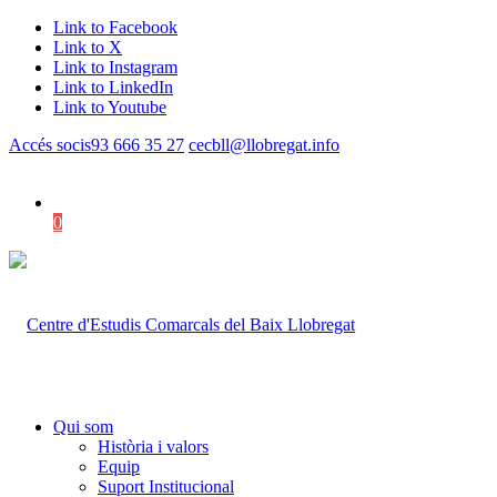
Link to Facebook
Link to X
Link to Instagram
Link to LinkedIn
Link to Youtube
Accés socis
93 666 35 27
cecbll@llobregat.info
0
Shopping Cart
Qui som
Història i valors
Equip
Suport Institucional