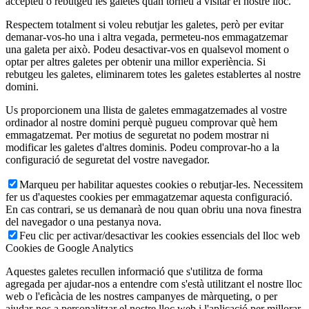
accepteu o rebutgeu les galetes quan torneu a visitar el nostre lloc.
Respectem totalment si voleu rebutjar les galetes, però per evitar
demanar-vos-ho una i altra vegada, permeteu-nos emmagatzemar
una galeta per això. Podeu desactivar-vos en qualsevol moment o
optar per altres galetes per obtenir una millor experiència. Si
rebutgeu les galetes, eliminarem totes les galetes establertes al nostre
domini.
Us proporcionem una llista de galetes emmagatzemades al vostre
ordinador al nostre domini perquè pugueu comprovar què hem
emmagatzemat. Per motius de seguretat no podem mostrar ni
modificar les galetes d'altres dominis. Podeu comprovar-ho a la
configuració de seguretat del vostre navegador.
Marqueu per habilitar aquestes cookies o rebutjar-les. Necessitem
fer us d'aquestes cookies per emmagatzemar aquesta configuració.
En cas contrari, se us demanarà de nou quan obriu una nova finestra
del navegador o una pestanya nova.
Feu clic per activar/desactivar les cookies essencials del lloc web
Cookies de Google Analytics
Aquestes galetes recullen informació que s'utilitza de forma
agregada per ajudar-nos a entendre com s'està utilitzant el nostre lloc
web o l'eficàcia de les nostres campanyes de màrqueting, o per
ajudar-nos a personalitzar el nostre lloc web i l'aplicació per millorar