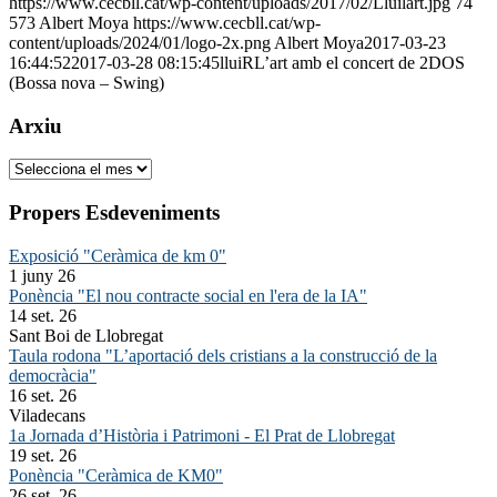
https://www.cecbll.cat/wp-content/uploads/2017/02/Lluilart.jpg
74
573
Albert Moya
https://www.cecbll.cat/wp-
content/uploads/2024/01/logo-2x.png
Albert Moya
2017-03-23
16:44:52
2017-03-28 08:15:45
lluiRL’art amb el concert de 2DOS
(Bossa nova – Swing)
Arxiu
Arxiu
Propers Esdeveniments
Exposició "Ceràmica de km 0"
1 juny 26
Ponència "El nou contracte social en l'era de la IA"
14 set. 26
Sant Boi de Llobregat
Taula rodona "L’aportació dels cristians a la construcció de la
democràcia"
16 set. 26
Viladecans
1a Jornada d’Història i Patrimoni - El Prat de Llobregat
19 set. 26
Ponència "Ceràmica de KM0"
26 set. 26