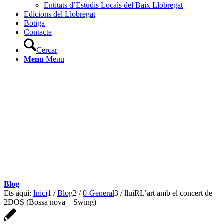
Entitats d’Estudis Locals del Baix Llobregat
Edicions del Llobregat
Botiga
Contacte
Cercar
Menu
Menu
Blog
Ets aquí:
Inici
1
/
Blog
2
/
0-General
3
/
lluiRL’art amb el concert de
2DOS (Bossa nova – Swing)