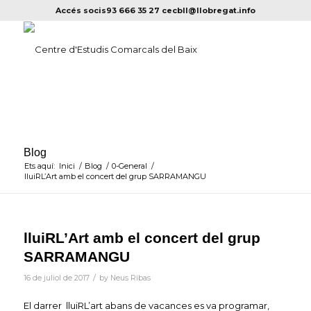
Accés socis
93 666 35 27
cecbll@llobregat.info
Blog
Ets aquí:
Inici
/
Blog
/
0-General
/
lluiRL’Art amb el concert del grup SARRAMANGU
lluiRL’Art amb el concert del grup
SARRAMANGU
/
16 de juliol de 2017
by
Neus Ribas
El darrer lluiRL’art abans de vacances es va programar,