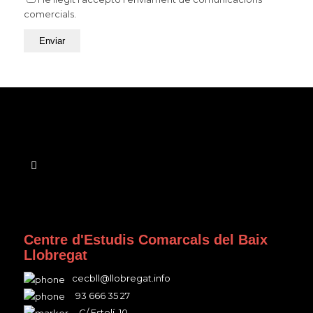
comercials.
Centre d'Estudis Comarcals del Baix
Llobregat
cecbll@llobregat.info
93 666 35 27
C/ Estelí, 10