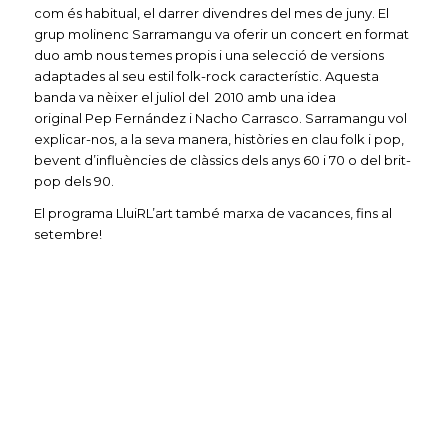
com és habitual, el darrer divendres del mes de juny. El
grup molinenc Sarramangu va oferir un concert en format
duo amb nous temes propis i una selecció de versions
adaptades al seu estil folk-rock característic. Aquesta
banda va nèixer el juliol del 2010 amb una idea
original Pep Fernández i Nacho Carrasco. Sarramangu vol
explicar-nos, a la seva manera, històries en clau folk i pop,
bevent d’influències de clàssics dels anys 60 i 70 o del brit-
pop dels 90.
El programa LluiRL’art també marxa de vacances, fins al
setembre!