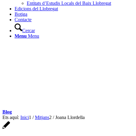
Entitats d’Estudis Locals del Baix Llobregat
Edicions del Llobregat
Botiga
Contacte
Cercar
Menu
Menu
Blog
Ets aquí:
Inici
1
/
Mitjans
2
/
Joana Llordella