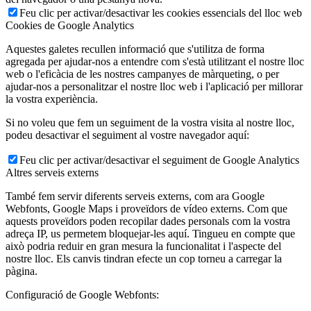
Feu clic per activar/desactivar les cookies essencials del lloc web
Cookies de Google Analytics
Aquestes galetes recullen informació que s'utilitza de forma
agregada per ajudar-nos a entendre com s'està utilitzant el nostre lloc
web o l'eficàcia de les nostres campanyes de màrqueting, o per
ajudar-nos a personalitzar el nostre lloc web i l'aplicació per millorar
la vostra experiència.
Si no voleu que fem un seguiment de la vostra visita al nostre lloc,
podeu desactivar el seguiment al vostre navegador aquí:
Feu clic per activar/desactivar el seguiment de Google Analytics
Altres serveis externs
També fem servir diferents serveis externs, com ara Google
Webfonts, Google Maps i proveïdors de vídeo externs. Com que
aquests proveïdors poden recopilar dades personals com la vostra
adreça IP, us permetem bloquejar-les aquí. Tingueu en compte que
això podria reduir en gran mesura la funcionalitat i l'aspecte del
nostre lloc. Els canvis tindran efecte un cop torneu a carregar la
pàgina.
Configuració de Google Webfonts: