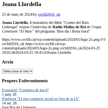
Joana Llordella
25 de març de 2024
/
by
cecbll2016_ok
Joana Llordella
, il·lustradora del llibre “Contes del Baix
Llobregat” respon l’entrevista de
Ràdio Molins de Rei
de l’espai
Coneixent “El Baix”
del programa ‘Bon dia i Bona hora!’
https://www.cecbll.cat/wp-content/uploads/2024/01/logo-2x.png
0
0
cecbll2016_ok
https://www.cecbll.cat/wp-
content/uploads/2024/01/logo-2x.png
cecbll2016_ok
2024-03-25
18:02:46
2024-03-25 18:45:43
Joana Llordella
Arxiu
Arxiu
Propers Esdeveniments
Exposició "Ceràmica de km 0"
1 juny 26
Ponència "El nou contracte social en l'era de la IA"
14 set. 26
Sant Boi de Llobregat