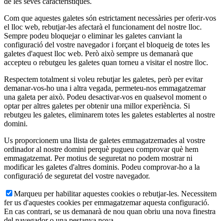
de les seves característiques.
Com que aquestes galetes són estrictament necessàries per oferir-vos
el lloc web, rebutjar-les afectarà el funcionament del nostre lloc.
Sempre podeu bloquejar o eliminar les galetes canviant la
configuració del vostre navegador i forçant el bloqueig de totes les
galetes d'aquest lloc web. Però això sempre us demanarà que
accepteu o rebutgeu les galetes quan torneu a visitar el nostre lloc.
Respectem totalment si voleu rebutjar les galetes, però per evitar
demanar-vos-ho una i altra vegada, permeteu-nos emmagatzemar
una galeta per això. Podeu desactivar-vos en qualsevol moment o
optar per altres galetes per obtenir una millor experiència. Si
rebutgeu les galetes, eliminarem totes les galetes establertes al nostre
domini.
Us proporcionem una llista de galetes emmagatzemades al vostre
ordinador al nostre domini perquè pugueu comprovar què hem
emmagatzemat. Per motius de seguretat no podem mostrar ni
modificar les galetes d'altres dominis. Podeu comprovar-ho a la
configuració de seguretat del vostre navegador.
Marqueu per habilitar aquestes cookies o rebutjar-les. Necessitem
fer us d'aquestes cookies per emmagatzemar aquesta configuració.
En cas contrari, se us demanarà de nou quan obriu una nova finestra
del navegador o una pestanya nova.