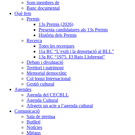
Som membres de
Banc documental
Què fem
Premis
13s Premis (2026)
Presenta candidatures als 13s Premis
Història dels Premis
Recerca
Totes les recerques
11a RC “L’exili i la deportació al BLL”
13a RC “1975. El Baix Llobregat”
Debats i divulgació
Territori i patrimoni
Memorial democràtic
Col·loqui Internacional
Gestió cultural
Agendes
Agenda del CECBLL
Agenda Cultural
Afegeix un acte a l’agenda cultural
Comunicació
Sala de premsa
Butlletí
Notícies
Mitjans