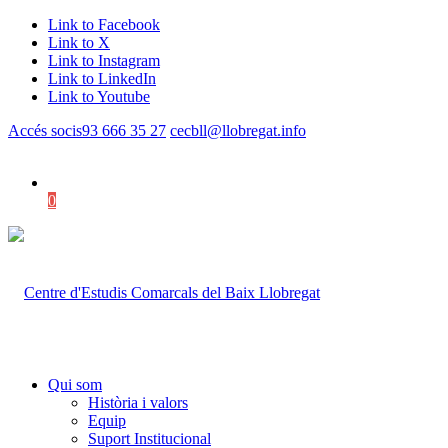
Link to Facebook
Link to X
Link to Instagram
Link to LinkedIn
Link to Youtube
Accés socis
93 666 35 27
cecbll@llobregat.info
0
Shopping Cart
Qui som
Història i valors
Equip
Suport Institucional