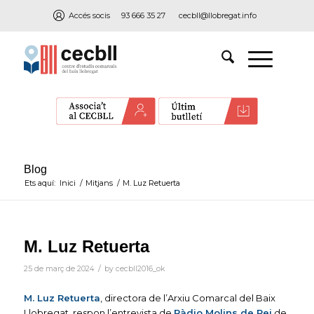
Accés socis
93 666 35 27
cecbll@llobregat.info
Blog
Ets aquí:
Inici
/
Mitjans
/
M. Luz Retuerta
M. Luz Retuerta
/
25 de març de 2024
by
cecbll2016_ok
M. Luz Retuerta
, directora de l’Arxiu Comarcal del Baix
Llobregat, respon l’entrevista de
Ràdio Molins de Rei
de