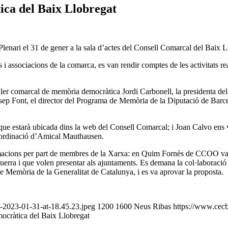
ca del Baix Llobregat
enari el 31 de gener a la sala d’actes del Consell Comarcal del Baix L
 i associacions de la comarca, es van rendir comptes de les activitats real
ller comarcal de memòria democràtica Jordi Carbonell, la presidenta d
osep Font, el director del Programa de Memòria de la Diputació de Bar
a que estarà ubicada dins la web del Consell Comarcal; i Joan Calvo ens 
coordinació d’Amical Mauthausen.
formacions per part de membres de la Xarxa: en Quim Fornès de CCOO va e
guerra i que volen presentar als ajuntaments. Es demana la col·laboració 
e Memòria de la Generalitat de Catalunya, i es va aprovar la proposta.
-2023-01-31-at-18.45.23.jpeg
1200
1600
Neus Ribas
https://www.cecb
ocràtica del Baix Llobregat