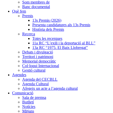
Som membres de
Banc documental
Què fem
Premis
13s Premis (2026)
Presenta candidatures als 13s Premis
Història dels Premis
Recerca
Totes les recerques
11a RC “L’exili i la deportació al BLL”
13a RC “1975. El Baix Llobregat”
Debats i divulgació
Territori i patrimoni
Memorial democràtic
Col·loqui Internacional
Gestió cultural
Agendes
Agenda del CECBLL
Agenda Cultural
Afegeix un acte a l’agenda cultural
Comunicació
Sala de premsa
Butlletí
Notícies
Mitjans