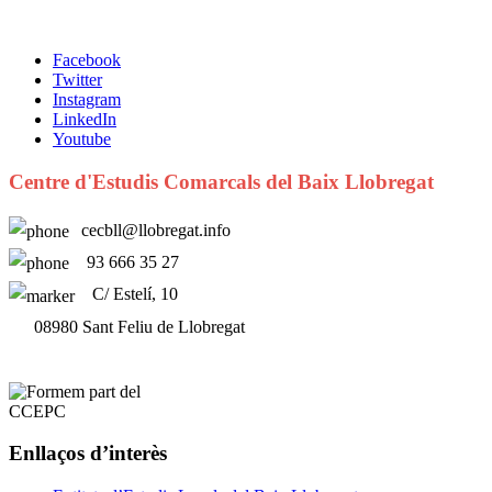
Facebook
Twitter
Instagram
LinkedIn
Youtube
Centre d'Estudis Comarcals del Baix Llobregat
cecbll@llobregat.info
93 666 35 27
C/ Estelí, 10
08980 Sant Feliu de Llobregat
Enllaços d’interès