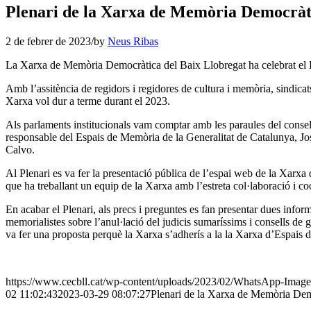
Plenari de la Xarxa de Memòria Democràti
2 de febrer de 2023
/
by
Neus Ribas
La Xarxa de Memòria Democràtica del Baix Llobregat ha celebrat el Pl
Amb l’assitència de regidors i regidores de cultura i memòria, sindicats
Xarxa vol dur a terme durant el 2023.
Als parlaments institucionals vam comptar amb les paraules del conse
responsable del Espais de Memòria de la Generalitat de Catalunya, J
Calvo.
Al Plenari es va fer la presentació pública de l’espai web de la Xarx
que ha treballant un equip de la Xarxa amb l’estreta col·laboració i 
En acabar el Plenari, als precs i preguntes es fan presentar dues in
memorialistes sobre l’anul·lació del judicis sumaríssims i consells de 
va fer una proposta perquè la Xarxa s’adherís a la la Xarxa d’Espais d
https://www.cecbll.cat/wp-content/uploads/2023/02/WhatsApp-Image
02 11:02:43
2023-03-29 08:07:27
Plenari de la Xarxa de Memòria Dem