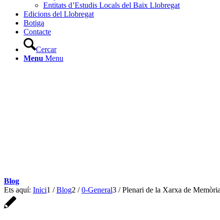
Entitats d’Estudis Locals del Baix Llobregat
Edicions del Llobregat
Botiga
Contacte
Cercar
Menu
Menu
Blog
Ets aquí:
Inici
1
/
Blog
2
/
0-General
3
/
Plenari de la Xarxa de Memòri