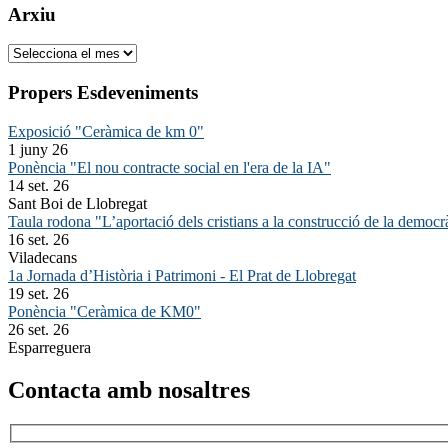
Arxiu
Arxiu
Propers Esdeveniments
Exposició "Ceràmica de km 0"
1 juny 26
Ponència "El nou contracte social en l'era de la IA"
14 set. 26
Sant Boi de Llobregat
Taula rodona "L’aportació dels cristians a la construcció de la democr
16 set. 26
Viladecans
1a Jornada d’Història i Patrimoni - El Prat de Llobregat
19 set. 26
Ponència "Ceràmica de KM0"
26 set. 26
Esparreguera
Contacta amb nosaltres