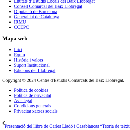
Entitats d’Estudis Locals del Baix Llobregat
Consell Comarcal del Baix Llobregat
Diputació de Barcelona
Generalitat de Catalunya
IRMU
CCEPC
Mapa web
Inici
Equip
Història i valors
Suport Institucional
Edicions del Llobregat
Copyright © 2024 Centre d'Estudis Comarcals del Baix Llobregat.
Política de cookies
Política de privacitat
Avís legal
Condicions generals
Privacitat xarxes socials
Presentació del llibre de Carles Lladó i Casablancas “Teoria de teixits