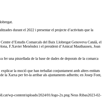
lobregat.
itzades durant el 2022 i presentar el projecte d’activitats que la
el Centre d’Estudis Comarcals del Baix Llobregat Genoveva Català, el
celona, F.Xavier Menéndez i el president d’Amical Mauthausen, Joan
va fer una pinzellada de la base de dades de deporats de la comarca
xplicar la moció que han treballat conjuntament amb altres entitats
de la Xarxa per fer-la arribar als ajuntaments adherits; en Josep Font,
ll.cat/wp-content/uploads/2024/01/logo-2x.png
Neus Ribas
2023-02-