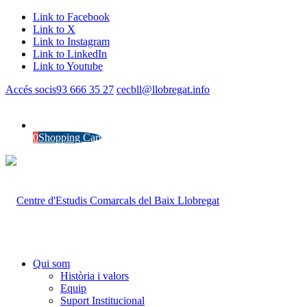
Link to Facebook
Link to X
Link to Instagram
Link to LinkedIn
Link to Youtube
Accés socis
93 666 35 27
cecbll@llobregat.info
0
Shopping Cart
Qui som
Història i valors
Equip
Suport Institucional