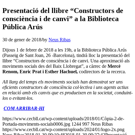
Presentació del llibre “Constructors de
consciència i de canvi” a la Biblioteca
Pública Arús
30 de gener de 2018
/
by
Neus Ribas
Dijous 1 de febrer de 2018 a les 19h, a la Biblioteca Pública Arús
(Passeig de Sant Joan, 26 -Barcelona), tindrà lloc la presentació del
llibre “Constructors de consciència i de canvi. Una aproximació als
moviments socials des del Baix Llobregat”, a càrrec de
Mercè
Renom, Enric Prat i Esther Hachuel,
codirectors de la recerca.
All llarg del temps els moviments socials han demostrat ser uns
eficients constructors de consciència col·lectiva i uns agents actius
en relació amb els canvis que es produeixen en la societat, conduint-
los o evitant-los.
COM ARRIBAR-HI
https://www.cecbll.cat/wp-content/uploads/2018/01/Còpia-2-de-
Portada-moviments-socials0006.jpg
1244
997
Neus Ribas
https://www.cecbll.cat/wp-content/uploads/2024/01/logo-2x.png
Neus Ribas
2018-01-30 09:10:48
2018-01-30 09:27:42
Presentació