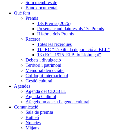
Som membres de
Banc documental
Què fem
Premis
13s Premis (2026)
Presenta candidatures als 13s Premis
Història dels Premis
Recerca
Totes les recerques
11a RC “L’exili i la deportació al BLL”
13a RC “1975. El Baix Llobregat”
Debats i divulgació
Territori i patrimoni
Memorial democràtic
Col·loqui Internacional
Gestió cultural
Agendes
Agenda del CECBLL
Agenda Cultural
Afegeix un acte a l’agenda cultural
Comunicació
Sala de premsa
Butlletí
Notícies
Mitjans