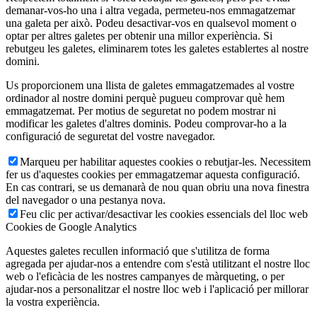
demanar-vos-ho una i altra vegada, permeteu-nos emmagatzemar
una galeta per això. Podeu desactivar-vos en qualsevol moment o
optar per altres galetes per obtenir una millor experiència. Si
rebutgeu les galetes, eliminarem totes les galetes establertes al nostre
domini.
Us proporcionem una llista de galetes emmagatzemades al vostre
ordinador al nostre domini perquè pugueu comprovar què hem
emmagatzemat. Per motius de seguretat no podem mostrar ni
modificar les galetes d'altres dominis. Podeu comprovar-ho a la
configuració de seguretat del vostre navegador.
Marqueu per habilitar aquestes cookies o rebutjar-les. Necessitem
fer us d'aquestes cookies per emmagatzemar aquesta configuració.
En cas contrari, se us demanarà de nou quan obriu una nova finestra
del navegador o una pestanya nova.
Feu clic per activar/desactivar les cookies essencials del lloc web
Cookies de Google Analytics
Aquestes galetes recullen informació que s'utilitza de forma
agregada per ajudar-nos a entendre com s'està utilitzant el nostre lloc
web o l'eficàcia de les nostres campanyes de màrqueting, o per
ajudar-nos a personalitzar el nostre lloc web i l'aplicació per millorar
la vostra experiència.