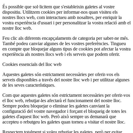
És possible que sol·licitem que s'estableixin galetes al vostre
dispositiu. Utilitzem cookies per informar-nos quan visiteu els
nostres llocs web, com interactueu amb nosaltres, per enriquir la
vostra experiència d'usuari i per personalitzar la vostra relació amb el
nostre lloc web.
Feu clic als diferents encapçalaments de categoria per saber-ne més.
També podeu canviar algunes de les vostres preferències. Tingueu
en compte que bloquejar alguns tipus de cookies pot afectar la vostra
experiència als nostres llocs web i els serveis que podem oferir.
Cookies essencials del lloc web
Aquestes galetes són estrictament necessàries per oferir-vos els
serveis disponibles a través del nostre lloc web i per utilitzar algunes
de les seves característiques.
Com que aquestes galetes són estrictament necessàries per oferir-vos
el lloc web, rebutjar-les afectarà el funcionament del nostre lloc.
Sempre podeu bloquejar o eliminar les galetes canviant la
configuració del vostre navegador i forçant el bloqueig de totes les
galetes d'aquest lloc web. Però això sempre us demanarà que
accepteu o rebutgeu les galetes quan torneu a visitar el nostre lloc.
Respectem totalment si voleu rebutjar les galetes, però per evitar