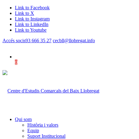
Link to Facebook
Link to X
Link to Instagram
Link to LinkedIn
Link to Youtube
Accés socis
93 666 35 27
cecbll@llobregat.info
0
Shopping Cart
Qui som
Història i valors
Equip
Suport Institucional