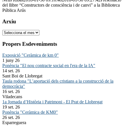
del llibre “Constructors de consciència i de canvi” a la Biblioteca
Pública Arús
Arxiu
Arxiu
Propers Esdeveniments
Exposició "Ceràmica de km 0"
1 juny 26
Ponència "El nou contracte social en l'era de la IA"
14 set. 26
Sant Boi de Llobregat
Taula rodona "L’aportació dels cristians a la construcció de la
democràcia"
16 set. 26
Viladecans
1a Jornada d’Història i Patrimoni - El Prat de Llobregat
19 set. 26
Ponència "Ceràmica de KM0"
26 set. 26
Esparreguera