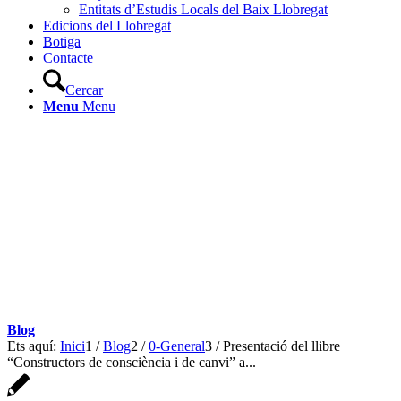
Entitats d’Estudis Locals del Baix Llobregat
Edicions del Llobregat
Botiga
Contacte
Cercar
Menu
Menu
Blog
Ets aquí:
Inici
1
/
Blog
2
/
0-General
3
/
Presentació del llibre
“Constructors de consciència i de canvi” a...