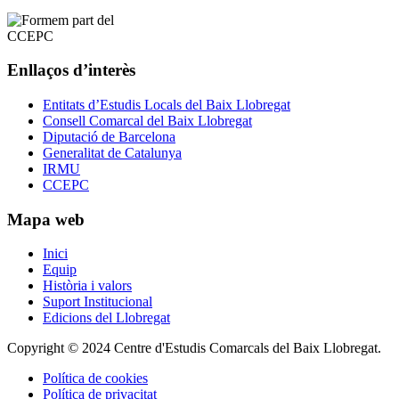
Enllaços d’interès
Entitats d’Estudis Locals del Baix Llobregat
Consell Comarcal del Baix Llobregat
Diputació de Barcelona
Generalitat de Catalunya
IRMU
CCEPC
Mapa web
Inici
Equip
Història i valors
Suport Institucional
Edicions del Llobregat
Copyright © 2024 Centre d'Estudis Comarcals del Baix Llobregat.
Política de cookies
Política de privacitat