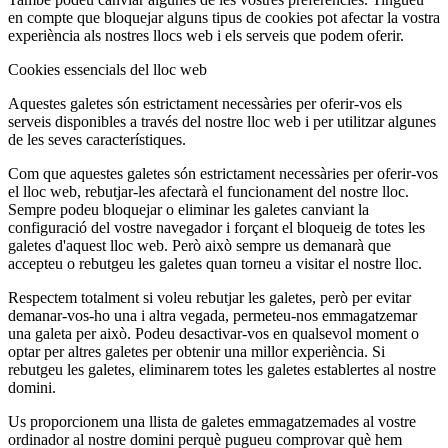
en compte que bloquejar alguns tipus de cookies pot afectar la vostra
experiència als nostres llocs web i els serveis que podem oferir.
Cookies essencials del lloc web
Aquestes galetes són estrictament necessàries per oferir-vos els
serveis disponibles a través del nostre lloc web i per utilitzar algunes
de les seves característiques.
Com que aquestes galetes són estrictament necessàries per oferir-vos
el lloc web, rebutjar-les afectarà el funcionament del nostre lloc.
Sempre podeu bloquejar o eliminar les galetes canviant la
configuració del vostre navegador i forçant el bloqueig de totes les
galetes d'aquest lloc web. Però això sempre us demanarà que
accepteu o rebutgeu les galetes quan torneu a visitar el nostre lloc.
Respectem totalment si voleu rebutjar les galetes, però per evitar
demanar-vos-ho una i altra vegada, permeteu-nos emmagatzemar
una galeta per això. Podeu desactivar-vos en qualsevol moment o
optar per altres galetes per obtenir una millor experiència. Si
rebutgeu les galetes, eliminarem totes les galetes establertes al nostre
domini.
Us proporcionem una llista de galetes emmagatzemades al vostre
ordinador al nostre domini perquè pugueu comprovar què hem