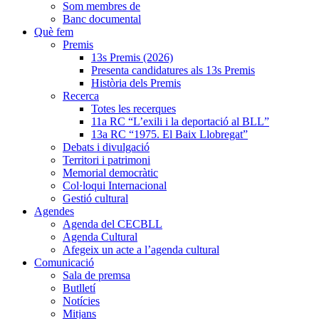
Som membres de
Banc documental
Què fem
Premis
13s Premis (2026)
Presenta candidatures als 13s Premis
Història dels Premis
Recerca
Totes les recerques
11a RC “L’exili i la deportació al BLL”
13a RC “1975. El Baix Llobregat”
Debats i divulgació
Territori i patrimoni
Memorial democràtic
Col·loqui Internacional
Gestió cultural
Agendes
Agenda del CECBLL
Agenda Cultural
Afegeix un acte a l’agenda cultural
Comunicació
Sala de premsa
Butlletí
Notícies
Mitjans