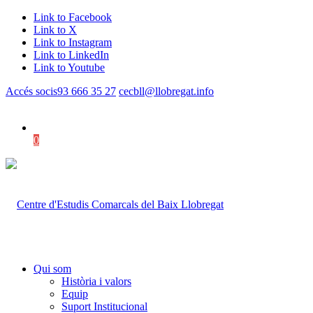
Link to Facebook
Link to X
Link to Instagram
Link to LinkedIn
Link to Youtube
Accés socis
93 666 35 27
cecbll@llobregat.info
0
Shopping Cart
Qui som
Història i valors
Equip
Suport Institucional