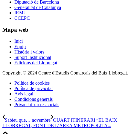
Diputació de Barcelona
Generalitat de Catalunya
IRMU
CCEPC
Mapa web
Inici
Equip
Història i valors
Suport Institucional
Edicions del Llobregat
Copyright © 2024 Centre d'Estudis Comarcals del Baix Llobregat.
Política de cookies
Política de privacitat
Avís legal
Condicions generals
Privacitat xarxes socials
Sabíeu que… novembre
QUART ITINERARI “EL BAIX
LLOBREGAT, FONT DE L’ÀREA METROPOLITA...