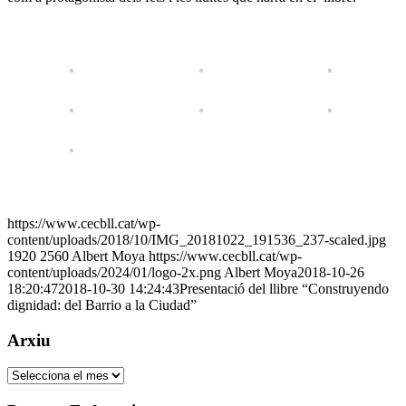
https://www.cecbll.cat/wp-
content/uploads/2018/10/IMG_20181022_191536_237-scaled.jpg
1920
2560
Albert Moya
https://www.cecbll.cat/wp-
content/uploads/2024/01/logo-2x.png
Albert Moya
2018-10-26
18:20:47
2018-10-30 14:24:43
Presentació del llibre “Construyendo
dignidad: del Barrio a la Ciudad”
Arxiu
Arxiu