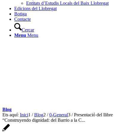
Entitats d’Estudis Locals del Baix Llobregat
Edicions del Llobregat
Botiga
Contacte
Cercar
Menu
Menu
Blog
Ets aquí:
Inici
1
/
Blog
2
/
0-General
3
/
Presentació del llibre
“Construyendo dignidad: del Barrio a la C...