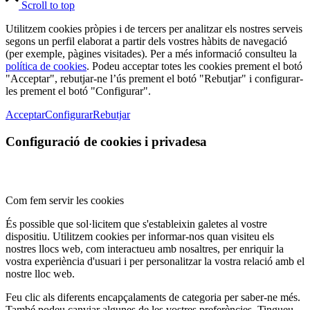
Scroll to top
Utilitzem cookies pròpies i de tercers per analitzar els nostres serveis
segons un perfil elaborat a partir dels vostres hàbits de navegació
(per exemple, pàgines visitades). Per a més informació consulteu la
política de cookies
. Podeu acceptar totes les cookies prement el botó
"Acceptar", rebutjar-ne l’ús prement el botó "Rebutjar" i configurar-
les prement el botó "Configurar".
Acceptar
Configurar
Rebutjar
Configuració de cookies i privadesa
Com fem servir les cookies
És possible que sol·licitem que s'estableixin galetes al vostre
dispositiu. Utilitzem cookies per informar-nos quan visiteu els
nostres llocs web, com interactueu amb nosaltres, per enriquir la
vostra experiència d'usuari i per personalitzar la vostra relació amb el
nostre lloc web.
Feu clic als diferents encapçalaments de categoria per saber-ne més.
També podeu canviar algunes de les vostres preferències. Tingueu