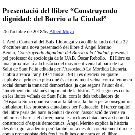
Presentació del llibre “Construyendo
dignidad: del Barrio a la Ciudad”
26 d'octubre de 2018
/
by
Albert Moya
L’Arxiu Comarcal del Baix Llobregat va acollir la tarda del dia 22
d’octubre una nova presentació del llibre d’Àngel Merino
Benito,
Construyendo dignidad: del Barrio a la Ciudad,
presentat
pel professor de sociologia de la UAB, Óscar Rebollo.
El llibre es
una aproximació a la història del moviment veïnal al barri de La
Salut de Sant Feliu editada per l’Associació La Mordida Literaria.
L’obra arrenca l’any 1974 fins al 1981 i es divideix en quatre
capítols:
el primer explica què és el moviment veïnal com a fenòmen
social durant la transició democràtica, ja que segons l’autor és el
“moviment ciutadà més important de la història”. El segon es centra
en les lluites veïnals de Sant Feliu, com la dels treballadors de
l’Hispano Suiza quan va tancar la fàbrica, la lluita per aconseguir un
ambulatori i les protestes ciutadanes per l’educació. El tercer capítol
del llibre parla del barri la Salut i de com l’associació de veïns va
millorar el barri. I el darrer, narra les accions ciutadanes així com la
construcció d’espais democràtics. Àngel Merino explica la història
des del rigor acadèmic però també ho fa des del coneixement directe
com a protagonista dels fets i les lluites que narra en el llibre.