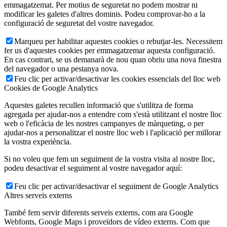
emmagatzemat. Per motius de seguretat no podem mostrar ni
modificar les galetes d'altres dominis. Podeu comprovar-ho a la
configuració de seguretat del vostre navegador.
Marqueu per habilitar aquestes cookies o rebutjar-les. Necessitem
fer us d'aquestes cookies per emmagatzemar aquesta configuració.
En cas contrari, se us demanarà de nou quan obriu una nova finestra
del navegador o una pestanya nova.
Feu clic per activar/desactivar les cookies essencials del lloc web
Cookies de Google Analytics
Aquestes galetes recullen informació que s'utilitza de forma
agregada per ajudar-nos a entendre com s'està utilitzant el nostre lloc
web o l'eficàcia de les nostres campanyes de màrqueting, o per
ajudar-nos a personalitzar el nostre lloc web i l'aplicació per millorar
la vostra experiència.
Si no voleu que fem un seguiment de la vostra visita al nostre lloc,
podeu desactivar el seguiment al vostre navegador aquí:
Feu clic per activar/desactivar el seguiment de Google Analytics
Altres serveis externs
També fem servir diferents serveis externs, com ara Google
Webfonts, Google Maps i proveïdors de vídeo externs. Com que