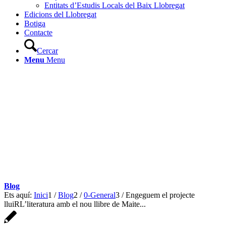
Entitats d’Estudis Locals del Baix Llobregat
Edicions del Llobregat
Botiga
Contacte
Cercar
Menu
Menu
Blog
Ets aquí:
Inici
1
/
Blog
2
/
0-General
3
/
Engeguem el projecte
lluiRL’literatura amb el nou llibre de Maite...