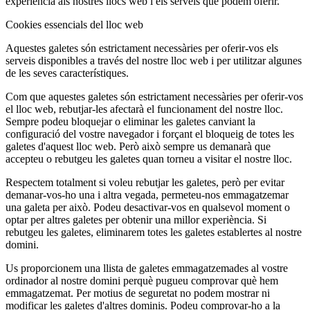
experiència als nostres llocs web i els serveis que podem oferir.
Cookies essencials del lloc web
Aquestes galetes són estrictament necessàries per oferir-vos els
serveis disponibles a través del nostre lloc web i per utilitzar algunes
de les seves característiques.
Com que aquestes galetes són estrictament necessàries per oferir-vos
el lloc web, rebutjar-les afectarà el funcionament del nostre lloc.
Sempre podeu bloquejar o eliminar les galetes canviant la
configuració del vostre navegador i forçant el bloqueig de totes les
galetes d'aquest lloc web. Però això sempre us demanarà que
accepteu o rebutgeu les galetes quan torneu a visitar el nostre lloc.
Respectem totalment si voleu rebutjar les galetes, però per evitar
demanar-vos-ho una i altra vegada, permeteu-nos emmagatzemar
una galeta per això. Podeu desactivar-vos en qualsevol moment o
optar per altres galetes per obtenir una millor experiència. Si
rebutgeu les galetes, eliminarem totes les galetes establertes al nostre
domini.
Us proporcionem una llista de galetes emmagatzemades al vostre
ordinador al nostre domini perquè pugueu comprovar què hem
emmagatzemat. Per motius de seguretat no podem mostrar ni
modificar les galetes d'altres dominis. Podeu comprovar-ho a la