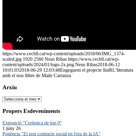
https://www.cecbll.cat/wp-content/uploads/2018/06/IMG_1374-
scaled.jpg
1920
2560
Neus Ribas
https://www.cecbll.cat/wp-
content/uploads/2024/01/logo-2x.png
Neus Ribas
2018-06-12
10:01:03
2018-06-29 12:03:48
Engeguem el projecte lluiRL’literatura
amb el nou llibre de Maite Carranza
Arxiu
Arxiu
Propers Esdeveniments
Exposició "Ceràmica de km 0"
1 juny 26
Ponència "El nou contracte social en l'era de la IA"