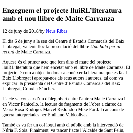
Engeguem el projecte lluiRL’literatura
amb el nou llibre de Maite Carranza
12 de juny de 2018
/
by
Neus Ribas
El dia 6 de juny a la seu del Centre d’Estudis Comarcals del Baix
Llobregat, va tenir lloc la presentació del llibre
Una bala per al
record
de Maite Carranza.
Aquest és el primer acte que fem dins el marc del projecte
lluiRL’literatura que hem encetat amb el llibre de Maite Carranza. El
projecte té com a objectiu donar a conèixer la literatura que es fa al
Baix Llobregat i apropar-nos als seus autors i autores, tal com va
explicar la presidenta del Centre d’Estudis Comarcals del Baix
Llobregat, Conxita Sánchez.
L’acte va constar d’un diàleg obert entre l’autora Maite Carranza i
en Victor Panicello, la lectura de fragments de l’obra a càrrec de
Maria Rosa Rodrigo, Marcel Redondo i Mike Ford. I cançons de
guerra interpretades per Emiliano Valdeolivas.
També es va fer un col·loqui amb el públic amb la intervenció de
Núria F. Sola. Finalment, va tancar l’acte l’Alcalde de Sant Feliu,