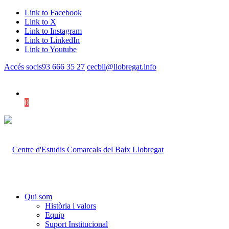
Link to Facebook
Link to X
Link to Instagram
Link to LinkedIn
Link to Youtube
Accés socis
93 666 35 27
cecbll@llobregat.info
0
Shopping Cart
Qui som
Història i valors
Equip
Suport Institucional