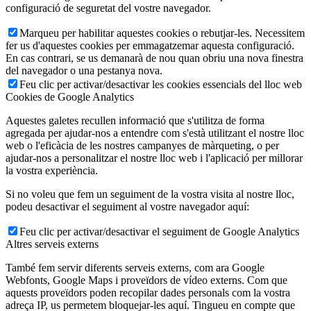
configuració de seguretat del vostre navegador.
Marqueu per habilitar aquestes cookies o rebutjar-les. Necessitem
fer us d'aquestes cookies per emmagatzemar aquesta configuració.
En cas contrari, se us demanarà de nou quan obriu una nova finestra
del navegador o una pestanya nova.
Feu clic per activar/desactivar les cookies essencials del lloc web
Cookies de Google Analytics
Aquestes galetes recullen informació que s'utilitza de forma
agregada per ajudar-nos a entendre com s'està utilitzant el nostre lloc
web o l'eficàcia de les nostres campanyes de màrqueting, o per
ajudar-nos a personalitzar el nostre lloc web i l'aplicació per millorar
la vostra experiència.
Si no voleu que fem un seguiment de la vostra visita al nostre lloc,
podeu desactivar el seguiment al vostre navegador aquí:
Feu clic per activar/desactivar el seguiment de Google Analytics
Altres serveis externs
També fem servir diferents serveis externs, com ara Google
Webfonts, Google Maps i proveïdors de vídeo externs. Com que
aquests proveïdors poden recopilar dades personals com la vostra
adreça IP, us permetem bloquejar-les aquí. Tingueu en compte que