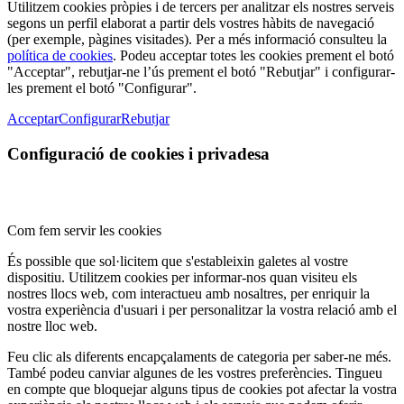
Utilitzem cookies pròpies i de tercers per analitzar els nostres serveis
segons un perfil elaborat a partir dels vostres hàbits de navegació
(per exemple, pàgines visitades). Per a més informació consulteu la
política de cookies
. Podeu acceptar totes les cookies prement el botó
"Acceptar", rebutjar-ne l’ús prement el botó "Rebutjar" i configurar-
les prement el botó "Configurar".
Acceptar
Configurar
Rebutjar
Configuració de cookies i privadesa
Com fem servir les cookies
És possible que sol·licitem que s'estableixin galetes al vostre
dispositiu. Utilitzem cookies per informar-nos quan visiteu els
nostres llocs web, com interactueu amb nosaltres, per enriquir la
vostra experiència d'usuari i per personalitzar la vostra relació amb el
nostre lloc web.
Feu clic als diferents encapçalaments de categoria per saber-ne més.
També podeu canviar algunes de les vostres preferències. Tingueu
en compte que bloquejar alguns tipus de cookies pot afectar la vostra