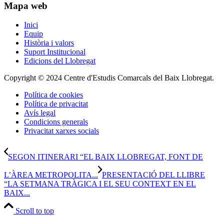
Mapa web
Inici
Equip
Història i valors
Suport Institucional
Edicions del Llobregat
Copyright © 2024 Centre d'Estudis Comarcals del Baix Llobregat.
Política de cookies
Política de privacitat
Avís legal
Condicions generals
Privacitat xarxes socials
SEGON ITINERARI “EL BAIX LLOBREGAT, FONT DE
L’ÀREA METROPOLITA...
PRESENTACIÓ DEL LLIBRE
“LA SETMANA TRÀGICA I EL SEU CONTEXT EN EL
BAIX...
Scroll to top