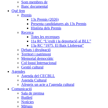
Som membres de
Banc documental
Què fem
Premis
13s Premis (2026)
Presenta candidatures als 13s Premis
Història dels Premis
Recerca
Totes les recerques
11a RC “L’exili i la deportació al BLL”
13a RC “1975. El Baix Llobregat”
Debats i divulgació
Territori i patrimoni
Memorial democràtic
Col·loqui Internacional
Gestió cultural
Agendes
Agenda del CECBLL
Agenda Cultural
Afegeix un acte a l’agenda cultural
Comunicació
Sala de premsa
Butlletí
Notícies
Mitjans