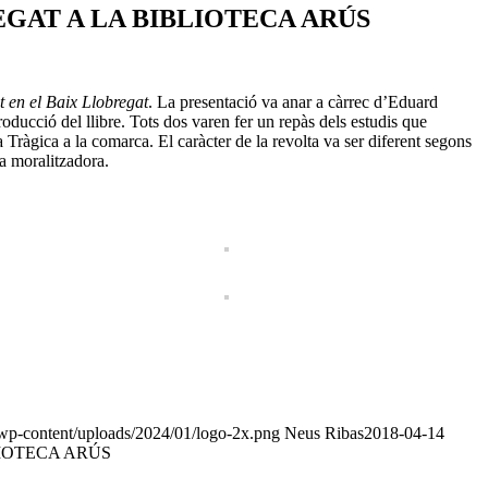
GAT A LA BIBLIOTECA ARÚS
t en el Baix Llobregat
. La presentació va anar a càrrec d’Eduard
ucció del llibre. Tots dos varen fer un repàs dels estudis que
 Tràgica a la comarca. El caràcter de la revolta va ser diferent segons
da moralitzadora.
/wp-content/uploads/2024/01/logo-2x.png
Neus Ribas
2018-04-14
IOTECA ARÚS