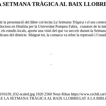
A SETMANA TRÀGICA AL BAIX LLOBRE
 la presentació del llibre col·lectiu
La Setmana Tràgica i el seu contex
ora en Història per la Universitat Pompeu Fabra, coautors de la introd
 els estudis locals, aporta una visió del que va succeir durant la Setmana
licans del districte. Malgrat tot, la comarca va rebre la repressió i l’ona
_191639_032-scaled.jpg
1920
2560
Neus Ribas
https://www.cecbll.cat
RE LA SETMANA TRÀGICA AL BAIX LLOBREGAT A LA BIBL