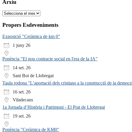
Arxiu
Arxiu
Propers Esdeveniments
Exposició "Ceràmica de km 0"
1 juny 26
Ponència "El nou contracte social en l'era de la IA"
14 set. 26
Sant Boi de Llobregat
Taula rodona "L’aportació dels cristians a la construcció de la democr
16 set. 26
Viladecans
1a Jornada d’Història i Patrimoni - El Prat de Llobregat
19 set. 26
Ponència "Ceràmica de KM0"