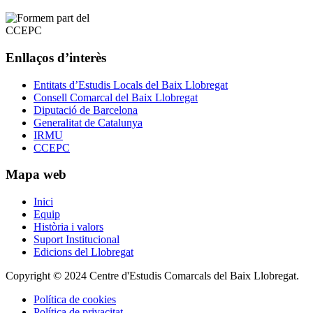
Enllaços d’interès
Entitats d’Estudis Locals del Baix Llobregat
Consell Comarcal del Baix Llobregat
Diputació de Barcelona
Generalitat de Catalunya
IRMU
CCEPC
Mapa web
Inici
Equip
Història i valors
Suport Institucional
Edicions del Llobregat
Copyright © 2024 Centre d'Estudis Comarcals del Baix Llobregat.
Política de cookies
Política de privacitat