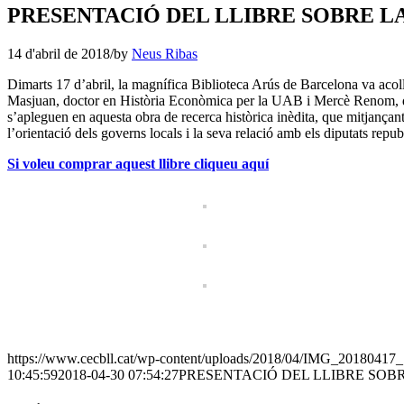
PRESENTACIÓ DEL LLIBRE SOBRE L
14 d'abril de 2018
/
by
Neus Ribas
Dimarts 17 d’abril, la magnífica Biblioteca Arús de Barcelona va acollir
Masjuan, doctor en Història Econòmica per la UAB i Mercè Renom, doct
s’apleguen en aquesta obra de recerca històrica inèdita, que mitjançant
l’orientació dels governs locals i la seva relació amb els diputats repub
Si voleu comprar aquest llibre cliqueu aquí
https://www.cecbll.cat/wp-content/uploads/2018/04/IMG_20180417
10:45:59
2018-04-30 07:54:27
PRESENTACIÓ DEL LLIBRE SOB