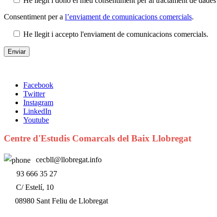
He llegit i dono el meu consentiment per al tractament de dad
Consentiment per a
l’enviament de comunicacions comercials
.
He llegit i accepto l'enviament de comunicacions comercials.
Facebook
Twitter
Instagram
LinkedIn
Youtube
Centre d'Estudis Comarcals del Baix Llobregat
cecbll@llobregat.info
93 666 35 27
C/ Estelí, 10
08980 Sant Feliu de Llobregat