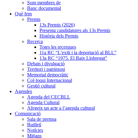
Som membres de
Banc documental
Què fem
Premis
13s Premis (2026)
Presenta candidatures als 13s Premis
Història dels Premis
Recerca
Totes les recerques
11a RC “L’exili i la deportació al BLL”
13a RC “1975. El Baix Llobregat”
Debats i divulgació
Territori i patrimoni
Memorial democràtic
Col·loqui Internacional
Gestió cultural
Agendes
Agenda del CECBLL
Agenda Cultural
Afegeix un acte a l’agenda cultural
Comunicació
Sala de premsa
Butlletí
Notícies
Mitjans