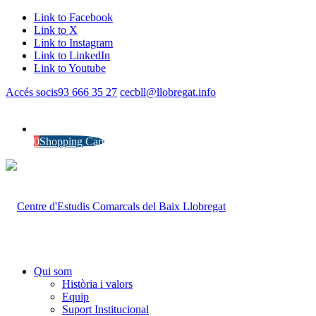
Link to Facebook
Link to X
Link to Instagram
Link to LinkedIn
Link to Youtube
Accés socis
93 666 35 27
cecbll@llobregat.info
0
Shopping Cart
Qui som
Història i valors
Equip
Suport Institucional