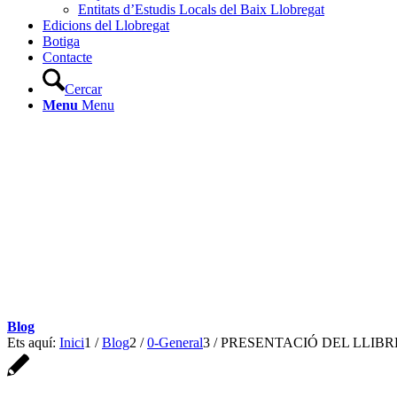
Entitats d’Estudis Locals del Baix Llobregat
Edicions del Llobregat
Botiga
Contacte
Cercar
Menu
Menu
Blog
Ets aquí:
Inici
1
/
Blog
2
/
0-General
3
/
PRESENTACIÓ DEL LLIBR