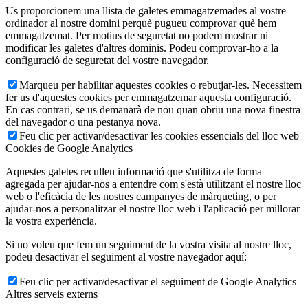
Us proporcionem una llista de galetes emmagatzemades al vostre
ordinador al nostre domini perquè pugueu comprovar què hem
emmagatzemat. Per motius de seguretat no podem mostrar ni
modificar les galetes d'altres dominis. Podeu comprovar-ho a la
configuració de seguretat del vostre navegador.
Marqueu per habilitar aquestes cookies o rebutjar-les. Necessitem
fer us d'aquestes cookies per emmagatzemar aquesta configuració.
En cas contrari, se us demanarà de nou quan obriu una nova finestra
del navegador o una pestanya nova.
Feu clic per activar/desactivar les cookies essencials del lloc web
Cookies de Google Analytics
Aquestes galetes recullen informació que s'utilitza de forma
agregada per ajudar-nos a entendre com s'està utilitzant el nostre lloc
web o l'eficàcia de les nostres campanyes de màrqueting, o per
ajudar-nos a personalitzar el nostre lloc web i l'aplicació per millorar
la vostra experiència.
Si no voleu que fem un seguiment de la vostra visita al nostre lloc,
podeu desactivar el seguiment al vostre navegador aquí:
Feu clic per activar/desactivar el seguiment de Google Analytics
Altres serveis externs