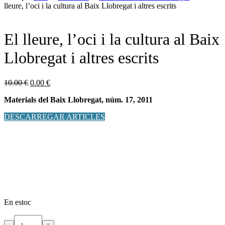
lleure, l’oci i la cultura al Baix Llobregat i altres escrits
El lleure, l’oci i la cultura al Baix
Llobregat i altres escrits
El
El
10.00
€
0.00
€
preu
preu
Materials del Baix Llobregat, núm. 17, 2011
original
actual
era:
és:
DESCARREGAR ARTICLES
10.00 €.
0.00 €.
En estoc
quantitat