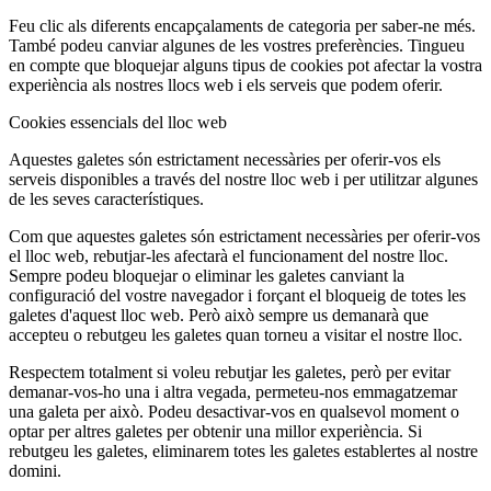
Feu clic als diferents encapçalaments de categoria per saber-ne més.
També podeu canviar algunes de les vostres preferències. Tingueu
en compte que bloquejar alguns tipus de cookies pot afectar la vostra
experiència als nostres llocs web i els serveis que podem oferir.
Cookies essencials del lloc web
Aquestes galetes són estrictament necessàries per oferir-vos els
serveis disponibles a través del nostre lloc web i per utilitzar algunes
de les seves característiques.
Com que aquestes galetes són estrictament necessàries per oferir-vos
el lloc web, rebutjar-les afectarà el funcionament del nostre lloc.
Sempre podeu bloquejar o eliminar les galetes canviant la
configuració del vostre navegador i forçant el bloqueig de totes les
galetes d'aquest lloc web. Però això sempre us demanarà que
accepteu o rebutgeu les galetes quan torneu a visitar el nostre lloc.
Respectem totalment si voleu rebutjar les galetes, però per evitar
demanar-vos-ho una i altra vegada, permeteu-nos emmagatzemar
una galeta per això. Podeu desactivar-vos en qualsevol moment o
optar per altres galetes per obtenir una millor experiència. Si
rebutgeu les galetes, eliminarem totes les galetes establertes al nostre
domini.