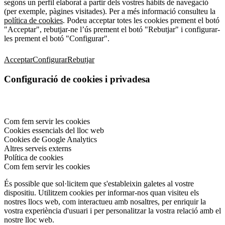
segons un perfil elaborat a partir dels vostres hàbits de navegació
(per exemple, pàgines visitades). Per a més informació consulteu la
política de cookies
. Podeu acceptar totes les cookies prement el botó
"Acceptar", rebutjar-ne l’ús prement el botó "Rebutjar" i configurar-
les prement el botó "Configurar".
Acceptar
Configurar
Rebutjar
Configuració de cookies i privadesa
Com fem servir les cookies
Cookies essencials del lloc web
Cookies de Google Analytics
Altres serveis externs
Política de cookies
Com fem servir les cookies
És possible que sol·licitem que s'estableixin galetes al vostre
dispositiu. Utilitzem cookies per informar-nos quan visiteu els
nostres llocs web, com interactueu amb nosaltres, per enriquir la
vostra experiència d'usuari i per personalitzar la vostra relació amb el
nostre lloc web.