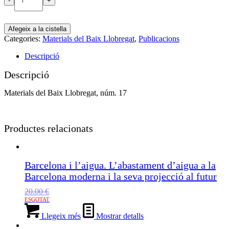
de
El
lleure,
Afegeix a la cistella
l’oci
Categories:
Materials del Baix Llobregat
,
Publicacions
i
la
Descripció
cultura
al
Descripció
Baix
Llobregat
Materials del Baix Llobregat, núm. 17
i
altres
escrits
Productes relacionats
Barcelona i l’aigua. L’abastament d’aigua a la
Barcelona moderna i la seva projecció al futur
20.00
€
Llegeix més
Mostrar detalls