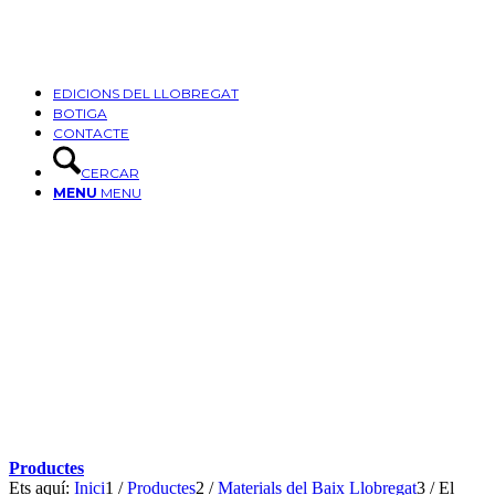
EDICIONS DEL LLOBREGAT
BOTIGA
CONTACTE
CERCAR
MENU
MENU
Productes
Ets aquí:
Inici
1
/
Productes
2
/
Materials del Baix Llobregat
3
/
El