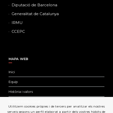
Diputació de Barcelona
Generalitat de Catalunya
IRMU
CCEPC
MAPA WEB
Inici
Equip
Història i valors
Suport Institucional
Utilitzem cookies pròpies i de tercers per analitzar els nostres
Edicions del Llobregat
serveis segons un perfil elaborat a partir dels vostres hàbits de