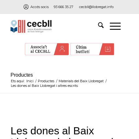
Accés socis
93 666 35 27
cecbll@llobregat.info
Productes
Ets aquí:
Inici
/
Productes
/
Materials del Baix Llobregat
/
Les dones al Baix Llobregat i altres escrits
Les dones al Baix