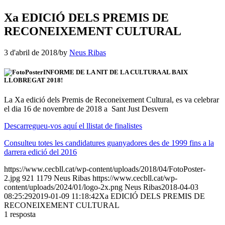
Xa EDICIÓ DELS PREMIS DE
RECONEIXEMENT CULTURAL
3 d'abril de 2018
/
by
Neus Ribas
INFORME DE LA NIT DE LA CULTURA AL BAIX
LLOBREGAT 2018!
La Xa edició dels Premis de Reconeixement Cultural, es va celebrar
el dia 16 de novembre de 2018 a Sant Just Desvern
Descarregueu-vos aquí el llistat de finalistes
Consulteu totes les candidatures guanyadores des de 1999 fins a la
darrera edició del 2016
https://www.cecbll.cat/wp-content/uploads/2018/04/FotoPoster-
2.jpg
921
1179
Neus Ribas
https://www.cecbll.cat/wp-
content/uploads/2024/01/logo-2x.png
Neus Ribas
2018-04-03
08:25:29
2019-01-09 11:18:42
Xa EDICIÓ DELS PREMIS DE
RECONEIXEMENT CULTURAL
1
resposta