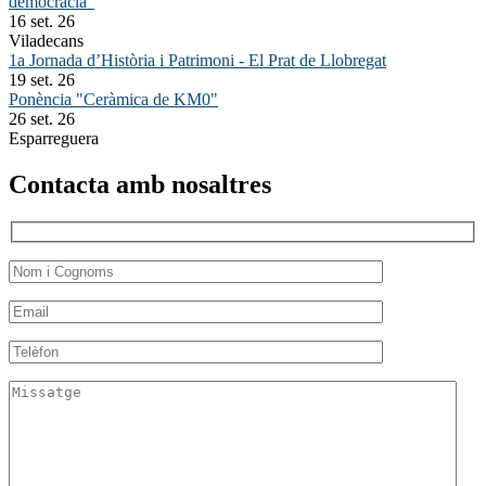
democràcia"
16 set. 26
Viladecans
1a Jornada d’Història i Patrimoni - El Prat de Llobregat
19 set. 26
Ponència "Ceràmica de KM0"
26 set. 26
Esparreguera
Contacta amb nosaltres