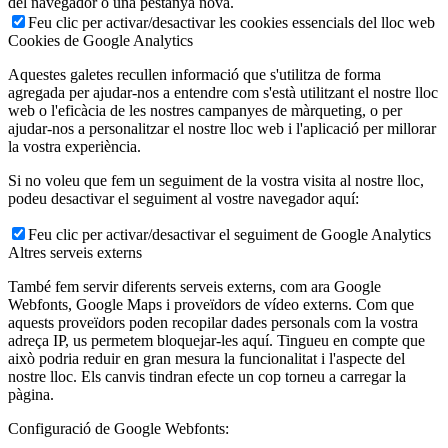
del navegador o una pestanya nova.
Feu clic per activar/desactivar les cookies essencials del lloc web
Cookies de Google Analytics
Aquestes galetes recullen informació que s'utilitza de forma
agregada per ajudar-nos a entendre com s'està utilitzant el nostre lloc
web o l'eficàcia de les nostres campanyes de màrqueting, o per
ajudar-nos a personalitzar el nostre lloc web i l'aplicació per millorar
la vostra experiència.
Si no voleu que fem un seguiment de la vostra visita al nostre lloc,
podeu desactivar el seguiment al vostre navegador aquí:
Feu clic per activar/desactivar el seguiment de Google Analytics
Altres serveis externs
També fem servir diferents serveis externs, com ara Google
Webfonts, Google Maps i proveïdors de vídeo externs. Com que
aquests proveïdors poden recopilar dades personals com la vostra
adreça IP, us permetem bloquejar-les aquí. Tingueu en compte que
això podria reduir en gran mesura la funcionalitat i l'aspecte del
nostre lloc. Els canvis tindran efecte un cop torneu a carregar la
pàgina.
Configuració de Google Webfonts: