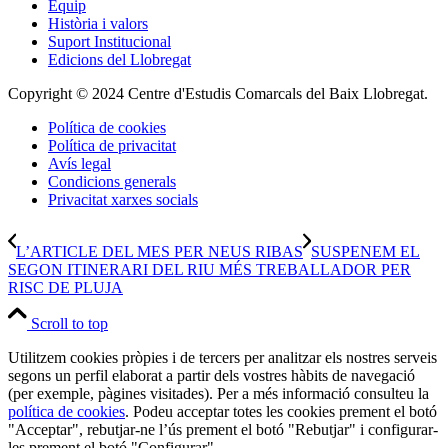
Equip
Història i valors
Suport Institucional
Edicions del Llobregat
Copyright © 2024 Centre d'Estudis Comarcals del Baix Llobregat.
Política de cookies
Política de privacitat
Avís legal
Condicions generals
Privacitat xarxes socials
L’ARTICLE DEL MES PER NEUS RIBAS
SUSPENEM EL
SEGON ITINERARI DEL RIU MÉS TREBALLADOR PER
RISC DE PLUJA
Scroll to top
Utilitzem cookies pròpies i de tercers per analitzar els nostres serveis
segons un perfil elaborat a partir dels vostres hàbits de navegació
(per exemple, pàgines visitades). Per a més informació consulteu la
política de cookies
. Podeu acceptar totes les cookies prement el botó
"Acceptar", rebutjar-ne l’ús prement el botó "Rebutjar" i configurar-
les prement el botó "Configurar".