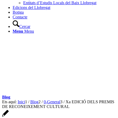
Entitats d’Estudis Locals del Baix Llobregat
Edicions del Llobregat
Botiga
Contacte
Cercar
Menu
Menu
Blog
Ets aquí:
Inici
1
/
Blog
2
/
0-General
3
/
Xa EDICIÓ DELS PREMIS
DE RECONEIXEMENT CULTURAL