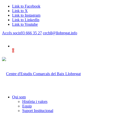
Link to Facebook
Link to X
Link to Instagram
Link to LinkedIn
Link to Youtube
Accés socis
93 666 35 27
cecbll@llobregat.info
0
Shopping Cart
Qui som
Història i valors
Equip
Suport Institucional