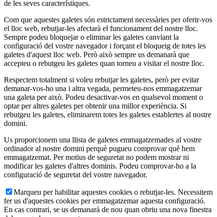
de les seves característiques.
Com que aquestes galetes són estrictament necessàries per oferir-vos
el lloc web, rebutjar-les afectarà el funcionament del nostre lloc.
Sempre podeu bloquejar o eliminar les galetes canviant la
configuració del vostre navegador i forçant el bloqueig de totes les
galetes d'aquest lloc web. Però això sempre us demanarà que
accepteu o rebutgeu les galetes quan torneu a visitar el nostre lloc.
Respectem totalment si voleu rebutjar les galetes, però per evitar
demanar-vos-ho una i altra vegada, permeteu-nos emmagatzemar
una galeta per això. Podeu desactivar-vos en qualsevol moment o
optar per altres galetes per obtenir una millor experiència. Si
rebutgeu les galetes, eliminarem totes les galetes establertes al nostre
domini.
Us proporcionem una llista de galetes emmagatzemades al vostre
ordinador al nostre domini perquè pugueu comprovar què hem
emmagatzemat. Per motius de seguretat no podem mostrar ni
modificar les galetes d'altres dominis. Podeu comprovar-ho a la
configuració de seguretat del vostre navegador.
Marqueu per habilitar aquestes cookies o rebutjar-les. Necessitem
fer us d'aquestes cookies per emmagatzemar aquesta configuració.
En cas contrari, se us demanarà de nou quan obriu una nova finestra