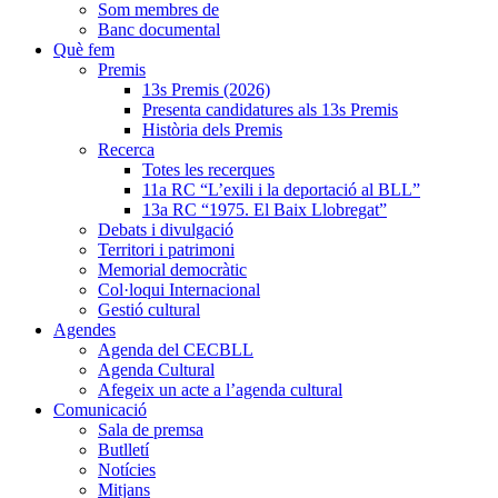
Som membres de
Banc documental
Què fem
Premis
13s Premis (2026)
Presenta candidatures als 13s Premis
Història dels Premis
Recerca
Totes les recerques
11a RC “L’exili i la deportació al BLL”
13a RC “1975. El Baix Llobregat”
Debats i divulgació
Territori i patrimoni
Memorial democràtic
Col·loqui Internacional
Gestió cultural
Agendes
Agenda del CECBLL
Agenda Cultural
Afegeix un acte a l’agenda cultural
Comunicació
Sala de premsa
Butlletí
Notícies
Mitjans