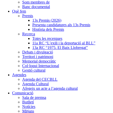
Som membres de
Banc documental
Què fem
Premis
13s Premis (2026)
Presenta candidatures als 13s Premis
Història dels Premis
Recerca
Totes les recerques
11a RC “L’exili i la deportació al BLL”
13a RC “1975. El Baix Llobregat”
Debats i divulgació
Territori i patrimoni
Memorial democràtic
Col·loqui Internacional
Gestió cultural
Agendes
Agenda del CECBLL
Agenda Cultural
Afegeix un acte a l’agenda cultural
Comunicació
Sala de premsa
Butlletí
Notícies
Mitjans