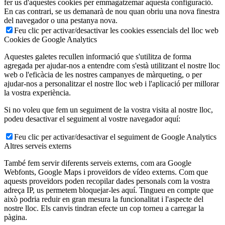
fer us d'aquestes cookies per emmagatzemar aquesta configuració.
En cas contrari, se us demanarà de nou quan obriu una nova finestra
del navegador o una pestanya nova.
Feu clic per activar/desactivar les cookies essencials del lloc web
Cookies de Google Analytics
Aquestes galetes recullen informació que s'utilitza de forma
agregada per ajudar-nos a entendre com s'està utilitzant el nostre lloc
web o l'eficàcia de les nostres campanyes de màrqueting, o per
ajudar-nos a personalitzar el nostre lloc web i l'aplicació per millorar
la vostra experiència.
Si no voleu que fem un seguiment de la vostra visita al nostre lloc,
podeu desactivar el seguiment al vostre navegador aquí:
Feu clic per activar/desactivar el seguiment de Google Analytics
Altres serveis externs
També fem servir diferents serveis externs, com ara Google
Webfonts, Google Maps i proveïdors de vídeo externs. Com que
aquests proveïdors poden recopilar dades personals com la vostra
adreça IP, us permetem bloquejar-les aquí. Tingueu en compte que
això podria reduir en gran mesura la funcionalitat i l'aspecte del
nostre lloc. Els canvis tindran efecte un cop torneu a carregar la
pàgina.