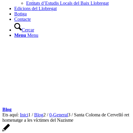
Entitats d’Estudis Locals del Baix Llobregat
Edicions del Llobregat
Botiga
Contacte
Cercar
Menu
Menu
Blog
Ets aquí:
Inici
1
/
Blog
2
/
0-General
3
/
Santa Coloma de Cervelló ret
homenatge a les víctimes del Nazisme