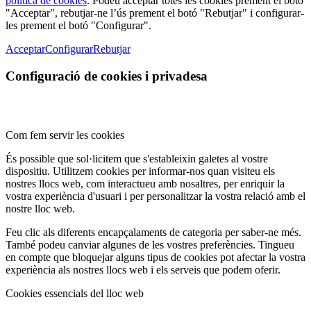
política de cookies
. Podeu acceptar totes les cookies prement el botó
"Acceptar", rebutjar-ne l’ús prement el botó "Rebutjar" i configurar-
les prement el botó "Configurar".
Acceptar
Configurar
Rebutjar
Configuració de cookies i privadesa
Com fem servir les cookies
És possible que sol·licitem que s'estableixin galetes al vostre
dispositiu. Utilitzem cookies per informar-nos quan visiteu els
nostres llocs web, com interactueu amb nosaltres, per enriquir la
vostra experiència d'usuari i per personalitzar la vostra relació amb el
nostre lloc web.
Feu clic als diferents encapçalaments de categoria per saber-ne més.
També podeu canviar algunes de les vostres preferències. Tingueu
en compte que bloquejar alguns tipus de cookies pot afectar la vostra
experiència als nostres llocs web i els serveis que podem oferir.
Cookies essencials del lloc web