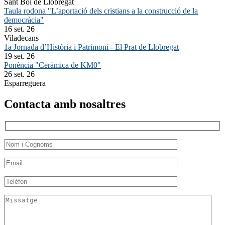
Sant Boi de Llobregat
Taula rodona "L’aportació dels cristians a la construcció de la
democràcia"
16 set. 26
Viladecans
1a Jornada d’Història i Patrimoni - El Prat de Llobregat
19 set. 26
Ponència "Ceràmica de KM0"
26 set. 26
Esparreguera
Contacta amb nosaltres