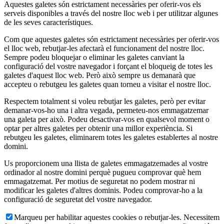
Aquestes galetes són estrictament necessàries per oferir-vos els
serveis disponibles a través del nostre lloc web i per utilitzar algunes
de les seves característiques.
Com que aquestes galetes són estrictament necessàries per oferir-vos
el lloc web, rebutjar-les afectarà el funcionament del nostre lloc.
Sempre podeu bloquejar o eliminar les galetes canviant la
configuració del vostre navegador i forçant el bloqueig de totes les
galetes d'aquest lloc web. Però això sempre us demanarà que
accepteu o rebutgeu les galetes quan torneu a visitar el nostre lloc.
Respectem totalment si voleu rebutjar les galetes, però per evitar
demanar-vos-ho una i altra vegada, permeteu-nos emmagatzemar
una galeta per això. Podeu desactivar-vos en qualsevol moment o
optar per altres galetes per obtenir una millor experiència. Si
rebutgeu les galetes, eliminarem totes les galetes establertes al nostre
domini.
Us proporcionem una llista de galetes emmagatzemades al vostre
ordinador al nostre domini perquè pugueu comprovar què hem
emmagatzemat. Per motius de seguretat no podem mostrar ni
modificar les galetes d'altres dominis. Podeu comprovar-ho a la
configuració de seguretat del vostre navegador.
Marqueu per habilitar aquestes cookies o rebutjar-les. Necessitem