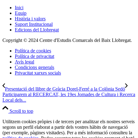
Inici
Equip
Història i valors
Suport Institucional
Edicions del Llobregat
Copyright © 2024 Centre d'Estudis Comarcals del Baix Llobregat.
Política de cookies
Política de privacitat
Avís legal
Condicions generals
Privacitat xarxes socials
Presentació del llibre de Gràcia Dorel-Ferré a la Colònia Sedó
Participarem al RECERCAT, les 19es Jornades de Cultura i Recerca
Local dels...
Scroll to top
Utilitzem cookies pròpies i de tercers per analitzar els nostres serveis
segons un perfil elaborat a partir dels vostres hàbits de navegació
(per exemple, pàgines visitades). Per a més informació consulteu la