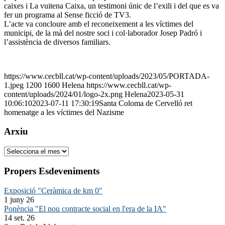
caixes i La vuitena Caixa, un testimoni únic de l’exili i del que es va
fer un programa al Sense ficció de TV3.
L’acte va concloure amb el reconeixement a les víctimes del
municipi, de la mà del nostre soci i col·laborador Josep Padró i
l’assistència de diversos familiars.
https://www.cecbll.cat/wp-content/uploads/2023/05/PORTADA-
1.jpeg
1200
1600
Helena
https://www.cecbll.cat/wp-
content/uploads/2024/01/logo-2x.png
Helena
2023-05-31
10:06:10
2023-07-11 17:30:19
Santa Coloma de Cervelló ret
homenatge a les víctimes del Nazisme
Arxiu
Arxiu
Propers Esdeveniments
Exposició "Ceràmica de km 0"
1 juny 26
Ponència "El nou contracte social en l'era de la IA"
14 set. 26