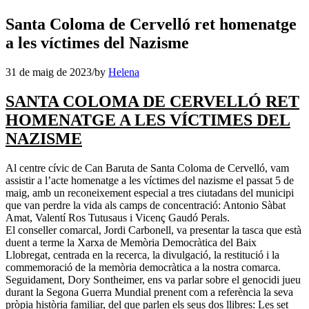
Santa Coloma de Cervelló ret homenatge
a les víctimes del Nazisme
31 de maig de 2023
/
by
Helena
SANTA COLOMA DE CERVELLÓ RET
HOMENATGE A LES VÍCTIMES DEL
NAZISME
Al centre cívic de Can Baruta de Santa Coloma de Cervelló, vam
assistir a l’acte homenatge a les víctimes del nazisme el passat 5 de
maig, amb un reconeixement especial a tres ciutadans del municipi
que van perdre la vida als camps de concentració: Antonio Sàbat
Amat, Valentí Ros Tutusaus i Vicenç Gaudó Perals.
El conseller comarcal, Jordi Carbonell, va presentar la tasca que està
duent a terme la Xarxa de Memòria Democràtica del Baix
Llobregat, centrada en la recerca, la divulgació, la restitució i la
commemoració de la memòria democràtica a la nostra comarca.
Seguidament, Dory Sontheimer, ens va parlar sobre el genocidi jueu
durant la Segona Guerra Mundial prenent com a referència la seva
pròpia història familiar, del que parlen els seus dos llibres: Les set