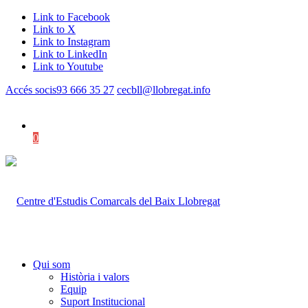
Link to Facebook
Link to X
Link to Instagram
Link to LinkedIn
Link to Youtube
Accés socis
93 666 35 27
cecbll@llobregat.info
0
Shopping Cart
Qui som
Història i valors
Equip
Suport Institucional