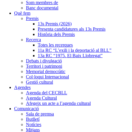
Som membres de
Banc documental
Què fem
Premis
13s Premis (2026)
Presenta candidatures als 13s Premis
Història dels Premis
Recerca
Totes les recerques
11a RC “L’exili i la deportació al BLL”
13a RC “1975. El Baix Llobregat”
Debats i divulgació
Territori i patrimoni
Memorial democràtic
Col·loqui Internacional
Gestió cultural
Agendes
Agenda del CECBLL
Agenda Cultural
Afegeix un acte a l’agenda cultural
Comunicació
Sala de premsa
Butlletí
Notícies
Mitjans