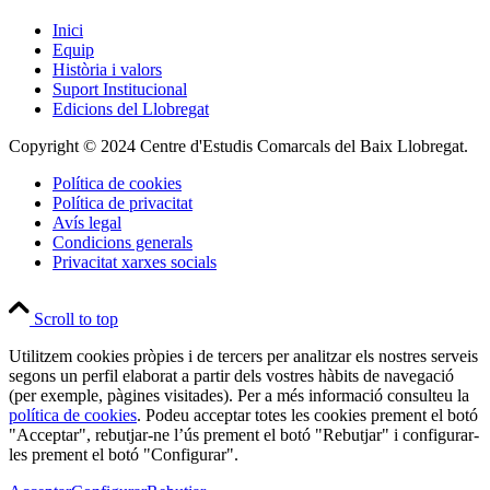
Inici
Equip
Història i valors
Suport Institucional
Edicions del Llobregat
Copyright © 2024 Centre d'Estudis Comarcals del Baix Llobregat.
Política de cookies
Política de privacitat
Avís legal
Condicions generals
Privacitat xarxes socials
Scroll to top
Utilitzem cookies pròpies i de tercers per analitzar els nostres serveis
segons un perfil elaborat a partir dels vostres hàbits de navegació
(per exemple, pàgines visitades). Per a més informació consulteu la
política de cookies
. Podeu acceptar totes les cookies prement el botó
"Acceptar", rebutjar-ne l’ús prement el botó "Rebutjar" i configurar-
les prement el botó "Configurar".