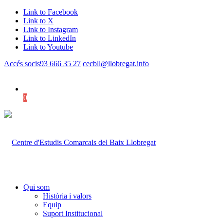
Link to Facebook
Link to X
Link to Instagram
Link to LinkedIn
Link to Youtube
Accés socis
93 666 35 27
cecbll@llobregat.info
0
Shopping Cart
Qui som
Història i valors
Equip
Suport Institucional