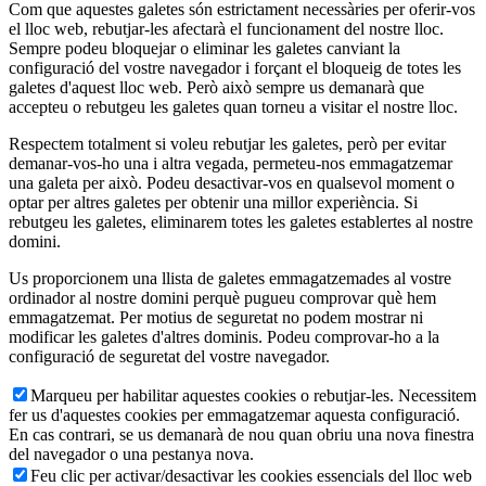
Com que aquestes galetes són estrictament necessàries per oferir-vos
el lloc web, rebutjar-les afectarà el funcionament del nostre lloc.
Sempre podeu bloquejar o eliminar les galetes canviant la
configuració del vostre navegador i forçant el bloqueig de totes les
galetes d'aquest lloc web. Però això sempre us demanarà que
accepteu o rebutgeu les galetes quan torneu a visitar el nostre lloc.
Respectem totalment si voleu rebutjar les galetes, però per evitar
demanar-vos-ho una i altra vegada, permeteu-nos emmagatzemar
una galeta per això. Podeu desactivar-vos en qualsevol moment o
optar per altres galetes per obtenir una millor experiència. Si
rebutgeu les galetes, eliminarem totes les galetes establertes al nostre
domini.
Us proporcionem una llista de galetes emmagatzemades al vostre
ordinador al nostre domini perquè pugueu comprovar què hem
emmagatzemat. Per motius de seguretat no podem mostrar ni
modificar les galetes d'altres dominis. Podeu comprovar-ho a la
configuració de seguretat del vostre navegador.
Marqueu per habilitar aquestes cookies o rebutjar-les. Necessitem
fer us d'aquestes cookies per emmagatzemar aquesta configuració.
En cas contrari, se us demanarà de nou quan obriu una nova finestra
del navegador o una pestanya nova.
Feu clic per activar/desactivar les cookies essencials del lloc web